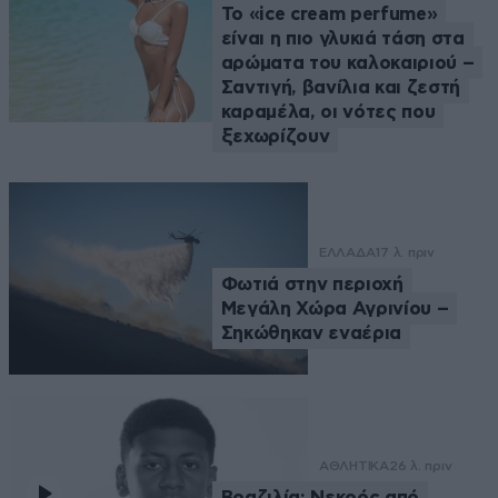
Το «ice cream perfume»
είναι η πιο γλυκιά τάση στα
αρώματα του καλοκαιριού –
Σαντιγή, βανίλια και ζεστή
καραμέλα, οι νότες που
ξεχωρίζουν
ΕΛΛΑΔΑ
17 λ. πριν
Φωτιά στην περιοχή
Μεγάλη Χώρα Αγρινίου –
Σηκώθηκαν εναέρια
ΑΘΛΗΤΙΚΑ
26 λ. πριν
Βραζιλία: Νεκρός από