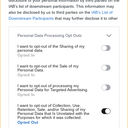
disclosure of your personal information by third parties on the
IAB’s list of downstream participants. This information may
also be disclosed by us to third parties on the
IAB’s List of
Downstream Participants
that may further disclose it to other
third parties.
Please note that this website/app uses one or more Google
Personal Data Processing Opt Outs
services and may gather and store information including but
not limited to your visit or usage behaviour. You may click to
I want to opt-out of the Sharing of my
personal data.
grant or deny consent to Google and its third-party tags to
Opted In
use your data for below specified purposes in below Google
consent section.
I want to opt-out of the Sale of my
Personal Data.
Opted In
ΣΧΌΛΙΑ ΑΝΑΓΝΩΣΤΏΝ
0
I want to opt-out of processing my
Personal Data for Targeted Advertising.
Opted In
I want to opt-out of Collection, Use,
Retention, Sale, and/or Sharing of my
Personal Data that Is Unrelated with the
Purposes for which it was collected.
ΠΡΟΣΘΕΣΤΕ ΤΟ ΣΧΟΛΙΟ ΣΑΣ
Opted Out