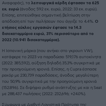
Αναφοράς), τα
λειτουργικά κέρδη έφτασαν τα 625
εκ. ευρώ
(άνοδος 592 εκ. ευρώ, 2022: 33 εκ. ευρώ).
Επίσης, επιτεύχθηκε σημαντική βελτίωση στην
απόδοση επί των πωλήσεων που άγγιξε το 4.4%.
Ο
ετήσιος κύκλος εργασιών έφτασε τα 14.3
δισεκατομμύρια ευρώ, 31% περισσότερο από το
2022 (10.941 δισεκατομμύρια).
Η Ισπανική μάρκα (που ανήκει στο γκρουπ VW),
κατάφερε το 2023 να παραδώσει 519,176 αυτοκίνητα
(2022: 385,592), αύξηση δηλαδή 35.3% συγκριτικά με
την προηγούμενη χρονιά. Επίσης, η Cupra έσπασε
ρεκόρ με 230,739 παραδόσεις, άνοδος μεγαλύτερη
του 50,9% συγκριτικά με την προηγούμενη χρονιά
(152.896). Σε διψήφιο ρυθμό ανάπτυξης με και η Seat
με 288,437 πωλήσεις (2022: 232,696; +24.0%).
Σύμφωνα με Διεθνή Λογιστικά Πρότυπα της