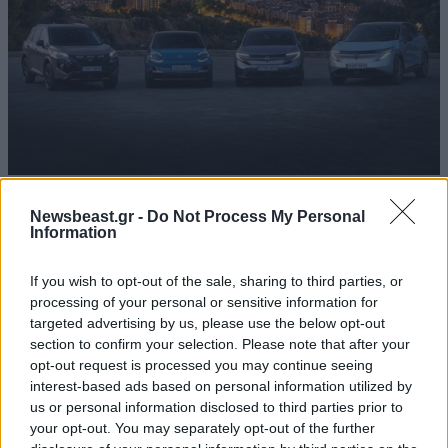
Η Nissan συνεχίζει να «ηλεκτρίζει» τα πλήθη
Newsbeast.gr -
Do Not Process My Personal
Information
If you wish to opt-out of the sale, sharing to third parties, or
processing of your personal or sensitive information for
targeted advertising by us, please use the below opt-out
Ακολουθήστε το
NEWSBEAST
στο
Google News
section to confirm your selection. Please note that after your
και μάθετε πρώτοι όλες τις ειδήσεις
opt-out request is processed you may continue seeing
interest-based ads based on personal information utilized by
us or personal information disclosed to third parties prior to
your opt-out. You may separately opt-out of the further