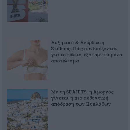
Αυξητική & Ανόρθωση
Στήθους: Πώς συνδυάζονται
για το τέλειο, εξατομικευμένο
αποτέλεσμα
Με τη SEAJETS, η Αμοργός
γίνεται η πιο αυθεντική
απόδραση των Κυκλάδων