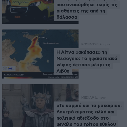
που ανασύρθηκε χωρίς τις
αισθήσεις της από τη
θάλασσα
ΚΟΣΜΟΣ
8 λ. πριν
Η Αίτνα «σκέπασε» τη
Μεσόγειο: Το ηφαιστειακό
νέφος έφτασε μέχρι τη
Λιβύη
MEDIA
9 λ. πριν
«Τα κορμιά και τα μαχαίρια»:
Λουτρό αίματος αλλά και
πολιτικό αδιέξοδο στο
φινάλε του τρίτου κύκλου