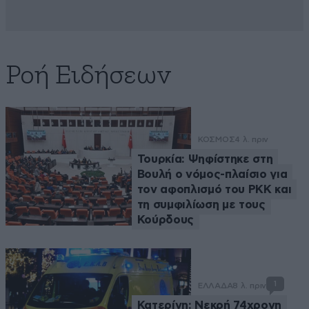
Ροή Ειδήσεων
ΚΟΣΜΟΣ
4 λ. πριν
Τουρκία: Ψηφίστηκε στη
Βουλή ο νόμος-πλαίσιο για
τον αφοπλισμό του PKK και
τη συμφιλίωση με τους
Κούρδους
1
ΕΛΛΑΔΑ
8 λ. πριν
Κατερίνη: Νεκρή 74χρονη