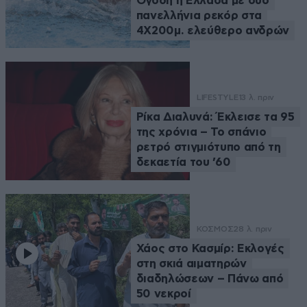
Όγδοη η Ελλάδα με δύο
πανελλήνια ρεκόρ στα
4Χ200μ. ελεύθερο ανδρών
LIFESTYLE
13 λ. πριν
Ρίκα Διαλυνά: Έκλεισε τα 95
της χρόνια – Το σπάνιο
ρετρό στιγμιότυπο από τη
δεκαετία του ’60
ΚΟΣΜΟΣ
28 λ. πριν
Χάος στο Κασμίρ: Εκλογές
στη σκιά αιματηρών
διαδηλώσεων – Πάνω από
50 νεκροί