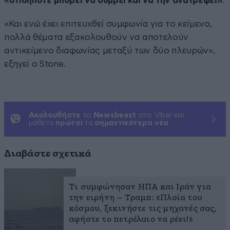
«οτιδήποτε μπορεί να συμβεί και να την ανατρέψει»
.
«Και ενώ έχει επιτευχθεί συμφωνία για το κείμενο,
πολλά θέματα εξακολουθούν να αποτελούν
αντικείμενο διαφωνίας μεταξύ των δύο πλευρών»,
εξηγεί ο Stone.
Ακολουθήστε
το
Newsbeast
στο Viber και
μάθετε
πρώτοι
τα
σημαντικότερα νέα
Διαβάστε σχετικά
Τι συμφώνησαν ΗΠΑ και Ιράν για
την ειρήνη – Τραμπ: «Πλοία του
κόσμου, ξεκινήστε τις μηχανές σας,
αφήστε το πετρέλαιο να ρέει!»