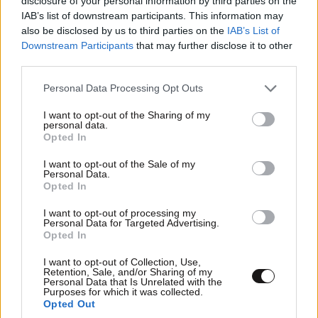
disclosure of your personal information by third parties on the
IAB’s list of downstream participants. This information may
also be disclosed by us to third parties on the
IAB’s List of
Downstream Participants
that may further disclose it to other
third parties.
Please note that this website/app uses one or more Google
Personal Data Processing Opt Outs
services and may gather and store information including but
not limited to your visit or usage behaviour. You may click to
I want to opt-out of the Sharing of my
personal data.
grant or deny consent to Google and its third-party tags to
Opted In
use your data for below specified purposes in below Google
consent section.
I want to opt-out of the Sale of my
ΚΟΣΜΟΣ
10·08·2026 19:20
Personal Data.
Opted In
Αναστάτωση στα τουρκικά ΜΜΕ: «Το Ισραήλ θα
στήσει συμμαχία επτά χωρών απέναντι σε
I want to opt-out of processing my
Τουρκία, Σαουδική Αραβία και Πακιστάν»
Personal Data for Targeted Advertising.
Opted In
I want to opt-out of Collection, Use,
Retention, Sale, and/or Sharing of my
Personal Data that Is Unrelated with the
Purposes for which it was collected.
Opted Out