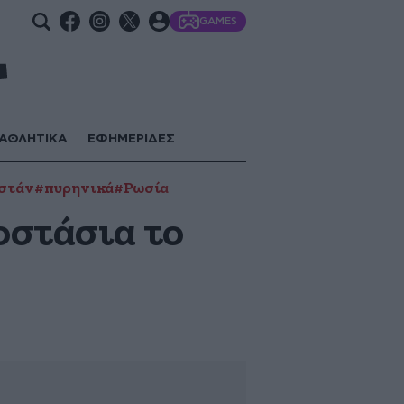
GAMES
ΑΘΛΗΤΙΚΑ
ΕΦΗΜΕΡΙΔΕΣ
στάν
#πυρηνικά
#Ρωσία
οστάσια το