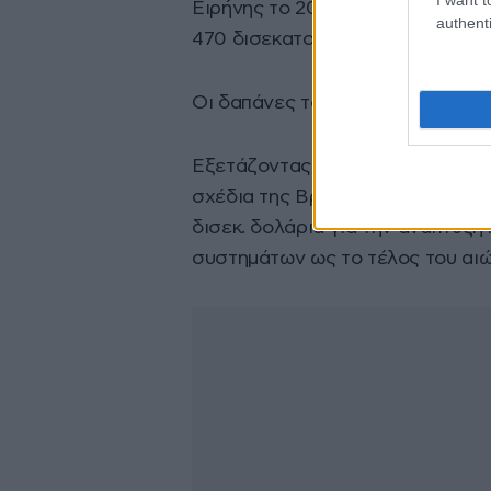
Ειρήνης το 2017, οι εννιά χώρες
authenti
470 δισεκατομμύρια δολάρια για
Οι δαπάνες τους αναμένεται να 
Εξετάζοντας προβλέψεις για τις
σχέδια της Βρετανίας, της Γαλλ
δισεκ. δολάρια για την ανάπτυξη
συστημάτων ως το τέλος του αιώ