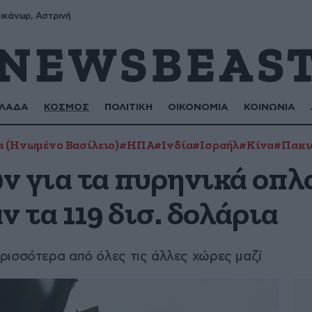
ικάνωρ, Αστρινή
ΛΑΔΑ
ΚΟΣΜΟΣ
ΠΟΛΙΤΙΚΗ
ΟΙΚΟΝΟΜΙΑ
ΚΟΙΝΩΝΙΑ
α (Ηνωμένο Βασίλειο)
#ΗΠΑ
#Ινδία
#Ισραήλ
#Κίνα
#Πακι
ν για τα πυρηνικά οπλ
ν τα 119 δισ. δολάρια
ρισσότερα από όλες τις άλλες χώρες μαζί