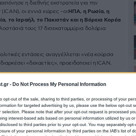
εκπόνησε η διεθνής εκστρατεία για την
(ICAN), οι εννιά χώρες –οι
ΗΠΑ, η Ρωσία, η
νδία, το Ισραήλ, το Πακιστάν και η Βόρεια Κορέα
λοστάσιά τους 17 δισεκατομμύρια δολάρια
ολιτικές εντάσεις αναγγέλλεται «νέα κούρσα
διαρκέσει «δεκαετίες», προειδοποιεί η ICAN.
ανών, που συνοδεύονται από ανησυχίες πως η
.gr -
Do Not Process My Personal Information
να επιταχύνει τη λήψη απόφασης για τη χρήση
κά ανησυχητικές, σύμφωνα με τη Σούζι Σνάιντερ,
to opt-out of the sale, sharing to third parties, or processing of your per
formation for targeted advertising by us, please use the below opt-out s
ICAN, εκ των συγγραφέων του κειμένου.
r selection. Please note that after your opt-out request is processed y
eing interest-based ads based on personal information utilized by us or
ψισε μιλώντας στο Γαλλικό Πρακτορείο.
disclosed to third parties prior to your opt-out. You may separately opt-
losure of your personal information by third parties on the IAB’s list of