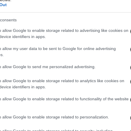
Out
consents
o allow Google to enable storage related to advertising like cookies on
evice identifiers in apps.
o allow my user data to be sent to Google for online advertising
s.
 κράτη με πυρηνικά οπλοστάσια αύξησαν τις
to allow Google to send me personalized advertising.
o allow Google to enable storage related to analytics like cookies on
σσότερα από όλες τις άλλες χώρες μαζί
, 69,2
evice identifiers in apps.
σεκ. περισσότερο από ό,τι το 2024. Ακολούθησαν
o allow Google to enable storage related to functionality of the website
τιμάται πως ανήλθαν σε 13,5 δισεκ. δολάρια, η
(9,5 δισεκ.).
o allow Google to enable storage related to personalization.
 στην οποία είχε απονεμηθεί βραβείο Νόμπελ
o allow Google to enable storage related to security, including