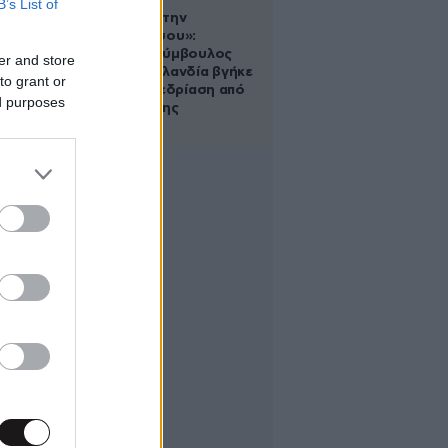
B’s List of
«Βλέπουμε την
μπουγάδα σου»:
Δημοτική σύμβουλος
er and store
στη Νέα Ζηλανδία βγήκε
to grant or
live σε συνεδρίαση από
ed purposes
το μπάνιο της