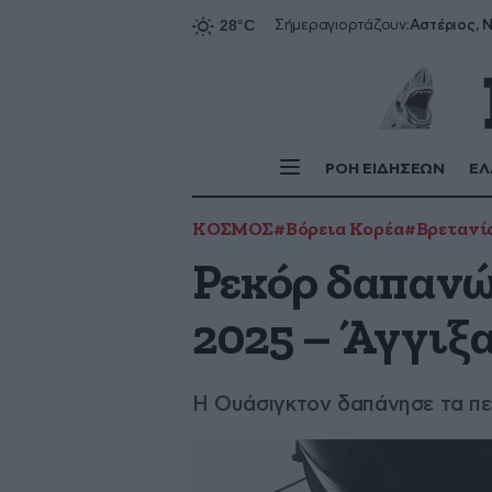
Αστέριος, Ν
Σήμερα
γιορτάζουν:
ΡΟΗ ΕΙΔΗΣΕΩΝ
ΕΛ
ΚΟΣΜΟΣ
#Βόρεια Κορέα
#Βρετανί
Ρεκόρ δαπανώ
2025 – Άγγιξα
Η Ουάσιγκτον δαπάνησε τα πε