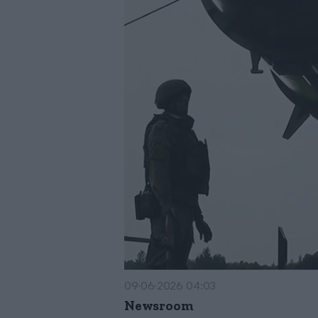
09·06·2026 04:03
Newsroom