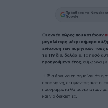
Πρόσθεσε το Newsbeast
Google
Οι
εννέα χώρες που κατέχουν
π
μεγαλύτερη μέχρι σήμερα αύξη
ενίσχυση των πυρηνικών τους ο
τα 119 δισ. δολάρια
. Το
ποσό αυτ
προηγούμενο έτος
, σύμφωνα με
Η ίδια έρευνα επισημαίνει ότι η 
προσωρινή, εκτιμώντας πως οι ε
προγράμματα θα συνεχιστούν με 
και για δεκαετίες.