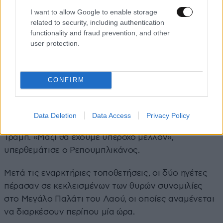
I want to allow Google to enable storage
related to security, including authentication
functionality and fraud prevention, and other
Ο Τραμπ υποσχέθηκε στον Κινέζο ομόλογό του ένα
user protection.
«υπέροχο μέλλον» στη σχέση των ΗΠΑ με την Κίνα,
καθώς άρχισε η σύνοδος κορυφής των δυο μεγάλων
δυνάμεων.
CONFIRM
«Είναι τιμή να βρίσκομαι μαζί σας. Είναι τιμή να είμαι
φίλος σας, κι η σχέση ανάμεσα στην Κίνα και τις
Data Deletion
Data Access
Privacy Policy
ΗΠΑ θα γίνουν καλύτερες παρά ποτέ», είπε ο κ.
Τραμπ. «Μαζί θα έχουμε υπέροχο μέλλον»,
υπερθεμάτισε ο Ρεπουμπλικάνος.
Μετά τις εναρκτήριες τοποθετήσεις, οι δύο ηγέτες
πέρασαν σε κεκλεισμένων των θυρών συνομιλίες
στο Μεγάλο Παλάτι του Λαού, οι οποίες αναμένεται
να διαρκέσουν περίπου μία ώρα.