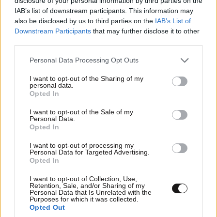
disclosure of your personal information by third parties on the
IAB’s list of downstream participants. This information may
also be disclosed by us to third parties on the
IAB’s List of
Downstream Participants
that may further disclose it to other
third parties.
Please note that this website/app uses one or more Google
Personal Data Processing Opt Outs
services and may gather and store information including but
not limited to your visit or usage behaviour. You may click to
I want to opt-out of the Sharing of my
personal data.
grant or deny consent to Google and its third-party tags to
Opted In
use your data for below specified purposes in below Google
Από την πλευρά του, ο Ντόναλντ Τραμπ μίλησε με
consent section.
I want to opt-out of the Sale of my
Personal Data.
θερμά λόγια για τον Κινέζο πρόεδρο και τις διμερείς
Opted In
σχέσεις.
I want to opt-out of processing my
Personal Data for Targeted Advertising.
Ο Αμερικανός πρόεδρος χαρακτήρισε τη συνεργασία
Opted In
τους «πολύ καλή» και εξέφρασε «μεγάλο σεβασμό»
I want to opt-out of Collection, Use,
προς τον Σι και την Κίνα, τον οποίο αποκάλεσε
Retention, Sale, and/or Sharing of my
Personal Data that Is Unrelated with the
«μεγάλο ηγέτη».
Purposes for which it was collected.
Opted Out
Παράλληλα ανέφερε ότι οι συνομιλίες