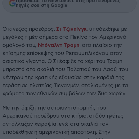
Πρόσθεσε το Newsbeast στις προτεινόμενες
πηγές σου στη Google
Ο κινέζος πρόεδρος,
Σι Τζινπίνγκ
, υποδέχθηκε με
μεγάλες τιμές σήμερα στο Πεκίνο τον Αμερικανό
ομόλογό του,
Ντόναλντ Τραμπ
, στο πλαίσιο της
επίσημης επίσκεψης του Ρεπουμπλικάνου στον
ασιατικό γίγαντα. Ο Σι έσφιξε το χέρι του Τραμπ
μπροστά στα σκαλιά του Παλατιού του Λαού, του
κέντρου της κρατικής εξουσίας στην καρδιά της
τεράστιας πλατείας Τιενανμέν, στολισμένης με τα
χρώματα των εθνικών συμβόλων των δυο χωρών.
Με την άφιξη της αυτοκινητοπομπής του
Αμερικανού προέδρου στο κτίριο, οι δύο ηγέτες
αντάλλαξαν χειραψία, ενώ στα σκαλιά τον
υποδέχθηκε η αμερικανική αποστολή. Στην