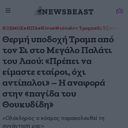
ΚΟΣΜΟΣ
#ΗΠΑ
#Κίνα
#Ντόναλντ Τραμπ
#Σι Τζινπίνγκ
Θερμή υποδοχή Τραμπ από
τον Σι στο Μεγάλο Παλάτι
του Λαού: «Πρέπει να
είμαστε εταίροι, όχι
αντίπαλοι» – Η αναφορά
στην «παγίδα του
Θουκυδίδη»
«Ολόκληρος ο κόσμος παρακολουθεί τη
συνάντησή μας»