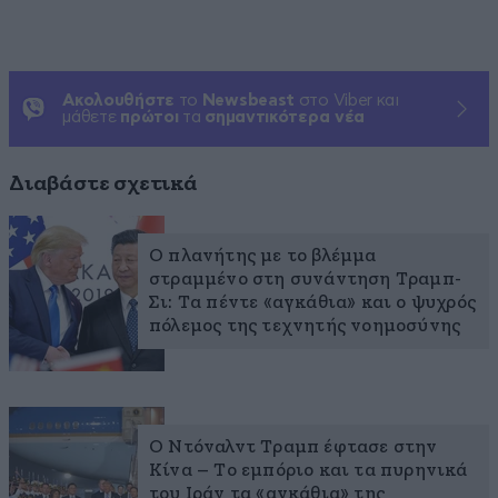
Ακολουθήστε
το
Newsbeast
στο Viber και
μάθετε
πρώτοι
τα
σημαντικότερα νέα
Διαβάστε σχετικά
Ο πλανήτης με το βλέμμα
στραμμένο στη συνάντηση Τραμπ-
Σι: Τα πέντε «αγκάθια» και ο ψυχρός
πόλεμος της τεχνητής νοημοσύνης
Ο Ντόναλντ Τραμπ έφτασε στην
Κίνα – Το εμπόριο και τα πυρηνικά
του Ιράν τα «αγκάθια» της