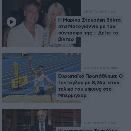
LIFESTYLE
5 λ. πριν
Η Μαρίνα Σταυράκη βόλτα
στα Ματογιάννια με τον
σύντροφό της – Δείτε το
βίντεο
ΑΘΛΗΤΙΚΑ
12 λ. πριν
Ευρωπαϊκό Πρωτάθλημα: Ο
Τεντόγλου με 8,26μ. στον
τελικό του μήκους στο
Μπέρμιγχαμ
ΠΟΛΙΤΙΚΗ
15 λ. πριν