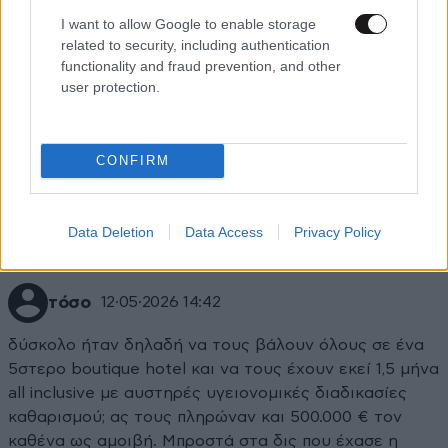
I want to allow Google to enable storage
related to security, including authentication
functionality and fraud prevention, and other
user protection.
Xαρακτήρες: 0/1000
Διαβάστε και ακολουθήστε τους κανόνες σχολιασμού
CONFIRM
ΠΡΟΣΘΗΚΗ
Data Deletion
Data Access
Privacy Policy
τόσο
12·05·2026 14:42
δύσκολο ήταν δηλαδή να τους βάλουν όλους σε ένα
5στερο boutique hotel και να τους έχουν εκεί 1,5 μήνα
all inclusive με αυστηρές υγειονομικές διαδικασίες
καθαρισμού; ας τους πληρώναν και 500.000 € τον
καθένα ως αμοιβή. Μπροστά στα δις που έχασε η