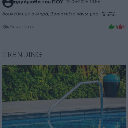
αργόμισθο του ΠΟΥ
12·05·2026 13:56
δουλεύουμε σκληρά, βασιστείτε πάνω μας ! 🤣🤣🤣
Απαντήστε
0
0
TRENDING