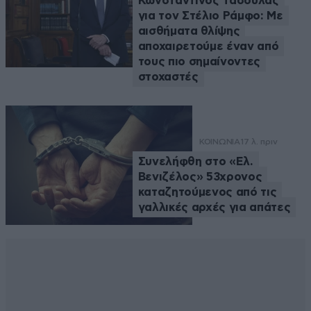
Κωνσταντίνος Τασούλας
για τον Στέλιο Ράμφο: Με
αισθήματα θλίψης
αποχαιρετούμε έναν από
τους πιο σημαίνοντες
στοχαστές
ΚΟΙΝΩΝΙΑ
17 λ. πριν
Συνελήφθη στο «Ελ.
Βενιζέλος» 53χρονος
καταζητούμενος από τις
γαλλικές αρχές για απάτες