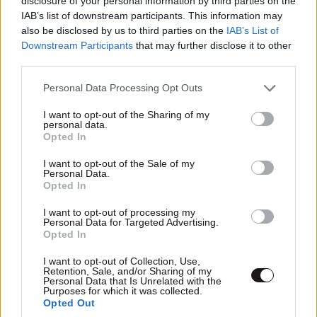
disclosure of your personal information by third parties on the
IAB’s list of downstream participants. This information may
29·06·2026 23:50
27·05·2026 12:
also be disclosed by us to third parties on the
IAB’s List of
Συναγερμός στην Αργεντινή: Εντοπίστηκε
Παγκόσμιος
Downstream Participants
that may further disclose it to other
νέα παραλλαγή του χανταϊού στη Γη του
των κρουσμ
Πυρός
στο κρουαζι
third parties.
Please note that this website/app uses one or more Google
Personal Data Processing Opt Outs
services and may gather and store information including but
not limited to your visit or usage behaviour. You may click to
I want to opt-out of the Sharing of my
personal data.
grant or deny consent to Google and its third-party tags to
Opted In
use your data for below specified purposes in below Google
Ακολουθήστε το
NEWSBEAST
στο
Google News
consent section.
I want to opt-out of the Sale of my
και μάθετε πρώτοι όλες τις ειδήσεις
Personal Data.
Opted In
I want to opt-out of processing my
Personal Data for Targeted Advertising.
Opted In
I want to opt-out of Collection, Use,
Retention, Sale, and/or Sharing of my
Personal Data that Is Unrelated with the
Purposes for which it was collected.
Opted Out