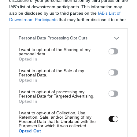
disclosure of your personal information by third parties on the
IAB’s list of downstream participants. This information may
also be disclosed by us to third parties on the
IAB’s List of
Downstream Participants
that may further disclose it to other
third parties.
Please note that this website/app uses one or more Google
Personal Data Processing Opt Outs
services and may gather and store information including but
not limited to your visit or usage behaviour. You may click to
I want to opt-out of the Sharing of my
personal data.
grant or deny consent to Google and its third-party tags to
Opted In
use your data for below specified purposes in below Google
consent section.
I want to opt-out of the Sale of my
Personal Data.
Opted In
LIFESTYLE
08·08·2026 19:12
I want to opt-out of processing my
Personal Data for Targeted Advertising.
Εριέττα Κούρκουλου – Τα 33α γενέθλια και τα
Opted In
φιλιά με τον Βύρωνα Βασιλειάδη: «Καμία στιγμή
I want to opt-out of Collection, Use,
ευτυχίας δεδομένη»
Retention, Sale, and/or Sharing of my
Personal Data that Is Unrelated with the
Purposes for which it was collected.
Opted Out