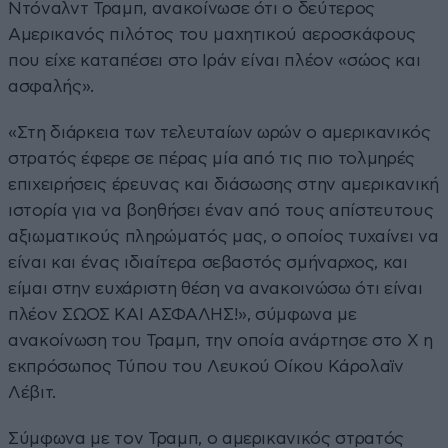
Ντόναλντ Τραμπ, ανακοίνωσε ότι ο δεύτερος
Αμερικανός πιλότος του μαχητικού αεροσκάφους
που είχε καταπέσει στο Ιράν είναι πλέον «σώος και
ασφαλής».
«Στη διάρκεια των τελευταίων ωρών ο αμερικανικός
στρατός έφερε σε πέρας μία από τις πιο τολμηρές
επιχειρήσεις έρευνας και διάσωσης στην αμερικανική
ιστορία για να βοηθήσει έναν από τους απίστευτους
αξιωματικούς πληρώματός μας, ο οποίος τυχαίνει να
είναι και ένας ιδιαίτερα σεβαστός σμήναρχος, και
είμαι στην ευχάριστη θέση να ανακοινώσω ότι είναι
πλέον ΣΩΟΣ ΚΑΙ ΑΣΦΑΛΗΣ!», σύμφωνα με
ανακοίνωση του Τραμπ, την οποία ανάρτησε στο Χ η
εκπρόσωπος Τύπου του Λευκού Οίκου Κάρολαϊν
Λέβιτ.
Σύμφωνα με τον Τραμπ, ο αμερικανικός στρατός