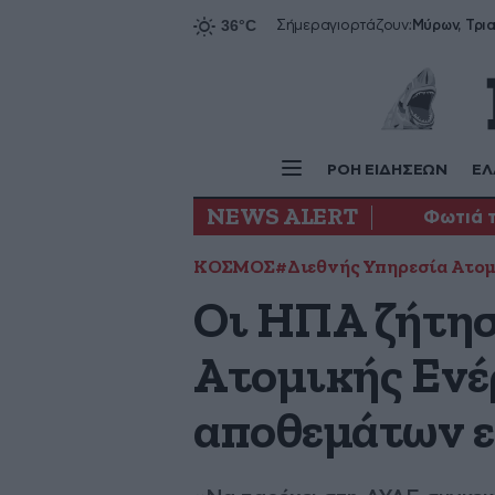
Σήμερα
γιορτάζουν:
ΡΟΗ ΕΙΔΗΣΕΩΝ
ΕΛ
NEWS ALERT
Φωτιά 
ΚΟΣΜΟΣ
#Διεθνής Υπηρεσία Ατομ
Οι ΗΠΑ ζήτησ
Ατομικής Ενέ
αποθεμάτων ε