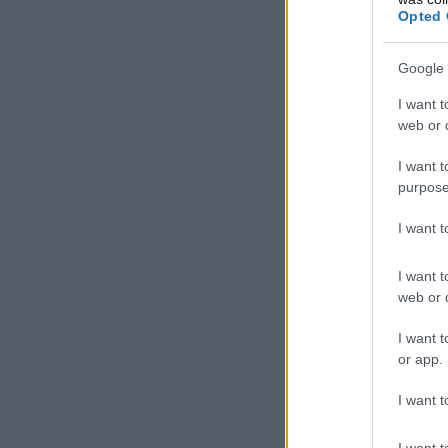
Opted 
Google 
I want t
web or d
I want t
purpose
I want 
I want t
web or d
I want t
or app.
I want t
I want t