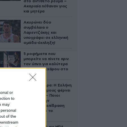
στο αντίθετο ρεύμα –
Ακαριαία πέθαναν γιος
και μητέρα
Ακυρώνει δύο
συμβόλαια ο
Λαρεντζάκης και
υπογράφει σε ελληνική
ομάδα-έκπληξη!
5 ροφήματα που
μπορείτε να πίνετε πριν
τον ύπνο για καλύτερα
επίπεδα σακχάρου στο
αίμα
Ζώδια σήμερα: Η Σελήνη
στους Διδύμους φέρνει
sonal or
ανατροπές – Ποιοι
ection to
δέχονται την
ou may
ευεργετική επίδραση
 personal
του Δία από το
out of the
απόγευμα;
 downstream