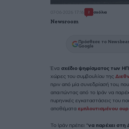
07·06·2026 17:16
σχόλια
2
Newsroom
Πρόσθεσε το Newsbeast
Google
Ένα
σχέδιο ψηφίσματος των Η
χώρες του συμβουλίου της
Διεθν
πριν από μία συνεδρίασή του, π
απαιτώντας από το Ιράν να παρέχ
πυρηνικές εγκαταστάσεις του που
αποθέματα
εμπλουτισμένου ουρ
Το Ιράν πρέπει “
να παρέχει στη 