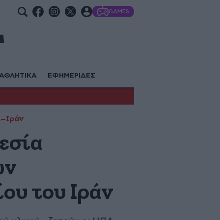
GAMES
ΑΘΛΗΤΙΚΑ
ΕΦΗΜΕΡΙΔΕΣ
–Ιράν
εσία
ων
ου του Ιράν