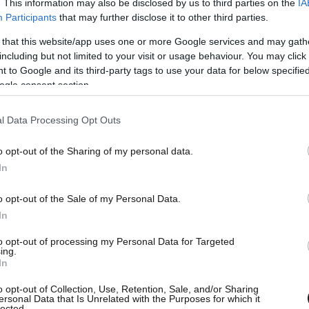
. This information may also be disclosed by us to third parties on the
IA
Participants
that may further disclose it to other third parties.
 that this website/app uses one or more Google services and may gath
including but not limited to your visit or usage behaviour. You may click 
 to Google and its third-party tags to use your data for below specifi
ogle consent section.
l Data Processing Opt Outs
o opt-out of the Sharing of my personal data.
In
o opt-out of the Sale of my Personal Data.
In
τος διαβάστηκε σήμερα από το πρακτορείο
to opt-out of processing my Personal Data for Targeted
ing.
In
o opt-out of Collection, Use, Retention, Sale, and/or Sharing
ersonal Data that Is Unrelated with the Purposes for which it
lected.