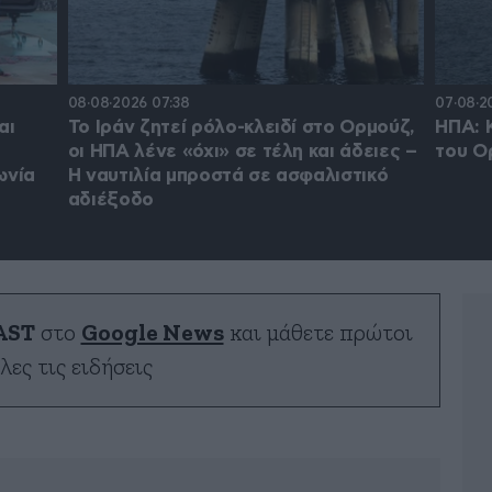
08·08·2026 07:38
07·08·2
αι
Το Ιράν ζητεί ρόλο-κλειδί στο Ορμούζ,
ΗΠΑ: 
οι ΗΠΑ λένε «όχι» σε τέλη και άδειες –
του Ο
ωνία
Η ναυτιλία μπροστά σε ασφαλιστικό
αδιέξοδο
AST
στο
Google News
και μάθετε πρώτοι
λες τις ειδήσεις