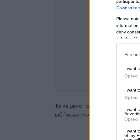
participants
Downstream 
Please note
information 
deny consent
in below Go
Persona
I want t
Opted 
I want t
Opted 
Το κείμενο του σχεδίου ψηφίσμα
I want 
Advertis
ειδήσεων Reuters.
Opted 
I want t
of my P
was col