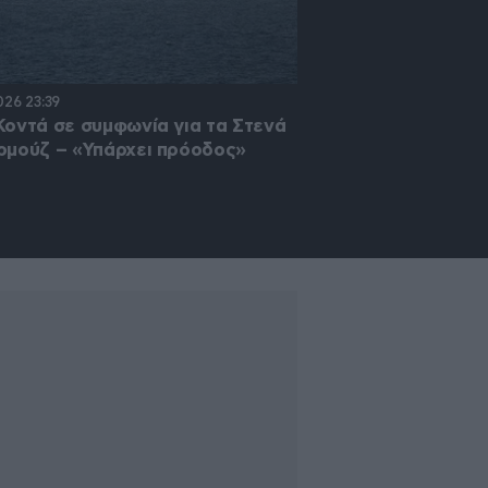
026 23:39
07·08·2026 07:48
Κοντά σε συμφωνία για τα Στενά
Νεκροί 58 στρατιώτ
ρμούζ – «Υπάρχει πρόοδος»
επιθέσεις των Χούθι
τραυματίες