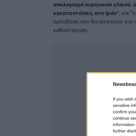
απολογισμό πυρηνικού υλικού, α
εγκαταστάσεις στο Ιράν
”, και 
πρόσβαση που θα απαιτήσει για
καθυστέρηση.
Newsbeast
If you wish 
sensitive in
confirm you
continue se
information 
further disc