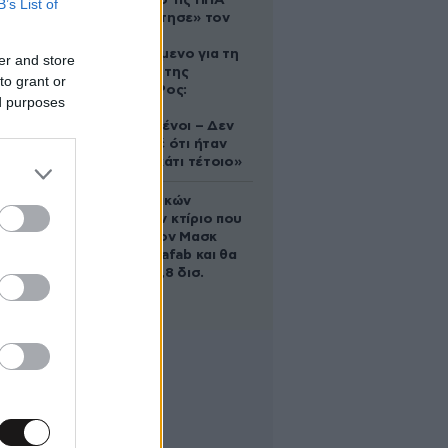
Ζευγάρι από τις ΗΠΑ
B’s List of
που «υιοθέτησε» τον
Αφγανό
κατηγορούμενο για τη
er and store
δολοφονία της
to grant or
Ελίζαμπεθ Ρος:
ed purposes
«Είμαστε
συντετριμμένοι – Δεν
έδειξε ποτέ ότι ήταν
ικανός για κάτι τέτοιο»
Το φαραωνικών
διαστάσεων κτίριο που
χτίζει ο Έλον Μασκ
λέγεται Terafab και θα
κοστίσει 16,8 δισ.
δολάρια