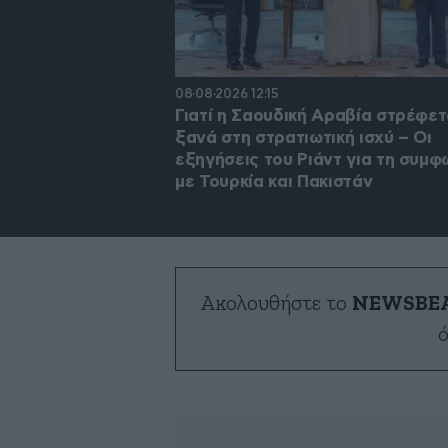
08·08·2026 12:15
Γιατί η Σαουδική Αραβία στρέφετ
ξανά στη στρατιωτική ισχύ – Οι
εξηγήσεις του Ριάντ για τη συμφ
με Τουρκία και Πακιστάν
Ακολουθήστε το
NEWSBE
ό