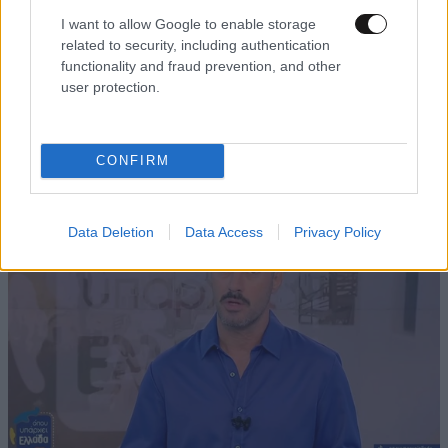
I want to allow Google to enable storage
related to security, including authentication
functionality and fraud prevention, and other
user protection.
Νόμιζαν ότι παντρεύεται ο Κριστιάνο Ρονάλντο
και όρμησαν σε Rolls-Royce: Το απίστευτο
μπέρδεμα στη Μαδέρα
CONFIRM
Data Deletion
Data Access
Privacy Policy