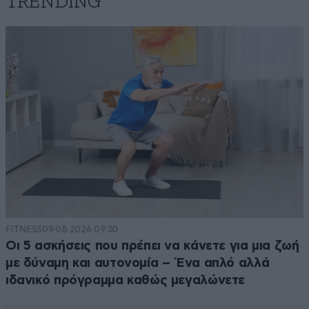
TRENDING
FITNESS
09·08·2026 09:30
Οι 5 ασκήσεις που πρέπει να κάνετε για μια ζωή
Αυτοί πάντα
07·06·2026 22:16
με δύναμη και αυτονομία – Ένα απλό αλλά
τα βρίσκουν μεταξύ τους.Τόνα χέρι νίβει τ' άλλο κ.λ.π.
ιδανικό πρόγραμμα καθώς μεγαλώνετε
, κ.λ.π.