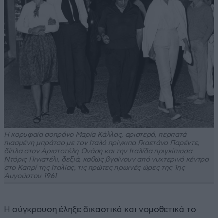
Η κορυφαία σοπράνο Μαρία Κάλλας, αριστερά, περπατά
πιασμένη μπράτσο με τον Ιταλό πρίγκιπα Γκαετάνο Παρέντε,
δίπλα στον Αριστοτέλη Ωνάση και την Ιταλίδα πριγκίπισσα
Ντόρις Πινιατέλι, δεξιά, καθώς βγαίνουν από νυχτερινό κέντρο
στο Καπρί της Ιταλίας, τις πρώτες πρωινές ώρες της 1ης
Αυγούστου 1961
Η σύγκρουση έληξε δικαστικά και νομοθετικά το