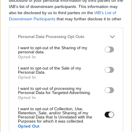
disclosure of your personal information by third parties on the
IAB’s list of downstream participants. This information may
also be disclosed by us to third parties on the
IAB’s List of
Downstream Participants
that may further disclose it to other
third parties.
Please note that this website/app uses one or more Google
Personal Data Processing Opt Outs
services and may gather and store information including but
not limited to your visit or usage behaviour. You may click to
I want to opt-out of the Sharing of my
personal data.
grant or deny consent to Google and its third-party tags to
Opted In
use your data for below specified purposes in below Google
Αμαλία Κωστοπούλου: Γαμήλιο ταξίδι με τον
consent section.
I want to opt-out of the Sale of my
Τζέικ Μέντγουελ στην Ιταλία – Island hopping
Personal Data.
με σκάφος σε Πόντσα και Ίσκια
Opted In
I want to opt-out of processing my
Personal Data for Targeted Advertising.
Opted In
I want to opt-out of Collection, Use,
Retention, Sale, and/or Sharing of my
Personal Data that Is Unrelated with the
Purposes for which it was collected.
Opted Out