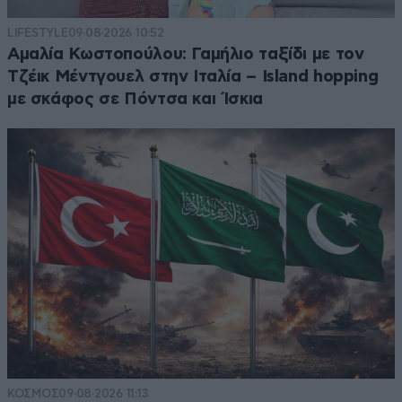
LIFESTYLE
09·08·2026 10:52
Αμαλία Κωστοπούλου: Γαμήλιο ταξίδι με τον
Τζέικ Μέντγουελ στην Ιταλία – Island hopping
με σκάφος σε Πόντσα και Ίσκια
ΚΟΣΜΟΣ
09·08·2026 11:13