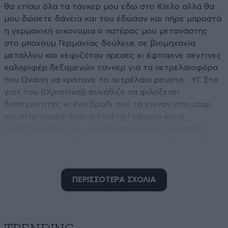
θα χτίσω όλα τα τάνκερ μου εδω στο Κίελο αλλά θα
μου δώσετε δάνεια και του έδωσαν και πήρε μπροστά
η γερμανική οικονομια ο πατέρας μου μετανάστης
στο μποχουμ Γερμανίας δούλευε σε βιομηχανία
μετάλλου και χειριζόταν πρεσες κι έφτιαχνε σεντινες
καλοριφέρ δεξαμενών τανκερ για τα πετρελαιοφόρα
του Ωνάση να κρατανε το πετρέλαιο ρευστό . ΥΓ Στο
γιοτ του ((Χριστίνα)) συνήθιζε να φιλοξενει
διασημοτητες κι ένα βραδι πού τα επιναν στο μπαρ
και στην παρέα ήταν η Γκρέτα Γκάρμπο και η
συζήτηση πήγε στο μέγεθος του πέους ο Αριστος
γυρνάει και λέει στη Γκρετα κυρια μου καθεστε πάνω
στο μεγαλύτερο πέος του κόσμου , το δερμάτινο
κάλυμμα του σκαμπό στο οποίο καθόταν η Γκρέτα
ηταν από πεος αρσενικής φαλαινας απο την εποχή
ΠΕΡΙΣΣΟΤΕΡΑ ΣΧΟΛΙΑ
που ο Αριστος ήταν φαλαινοθηρας
Απαντήστε
0
0