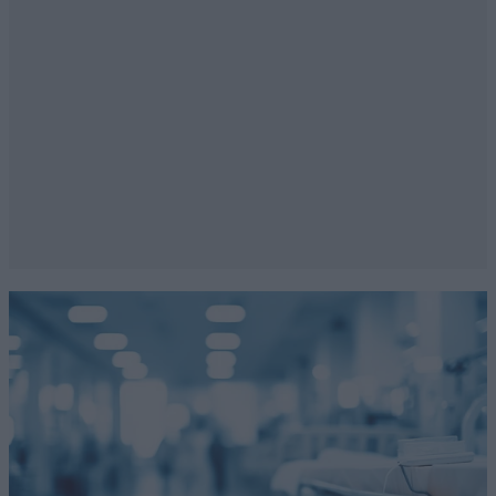
Απαντήστε
0
0
alekos
07·06·2026 17:52
Έκανε και λάθη ο Ωνάσης.
Απαντήστε
1
0