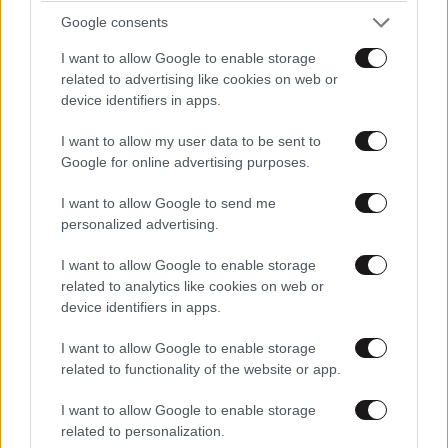
τις δυτικές ισορροπίες, καθώς και την ανάγκη
Google consents
αποτροπής σε θαλάσσιο πεδίο.
I want to allow Google to enable storage
Οι Κεμαλιστές, ως πολιτικο-κρατική παράδοση, είχαν
related to advertising like cookies on web or
λόγο να αγκαλιάσουν μια θαλάσσια αφήγηση που
device identifiers in apps.
ενισχύει την έννοια της κυριαρχίας και της
I want to allow my user data to be sent to
«ενότητας του κράτους» απέναντι σε εξωτερικές
Google for online advertising purposes.
πιέσεις. Η σύνδεση της «Γαλάζιας Πατρίδας» με τη
I want to allow Google to send me
«ναυτική Τουρκία» και την ιδρυτική αυθεντία του
personalized advertising.
Μουσταφά Κεμάλ Ατατούρκ δεν είναι απλώς
συμβολική. Λειτουργεί ως μηχανισμός
I want to allow Google to enable storage
νομιμοποίησης: δείχνει ότι η θαλάσσια στρατηγική
related to analytics like cookies on web or
device identifiers in apps.
δεν είναι συγκυριακή επιλογή, αλλά οργανικό
κομμάτι της εθνικής αφήγησης.
I want to allow Google to enable storage
related to functionality of the website or app.
Ερντογάν και Γαλάζια Πατρίδα:
I want to allow Google to enable storage
πολιτικοποίηση, χρησιμότητα και
related to personalization.