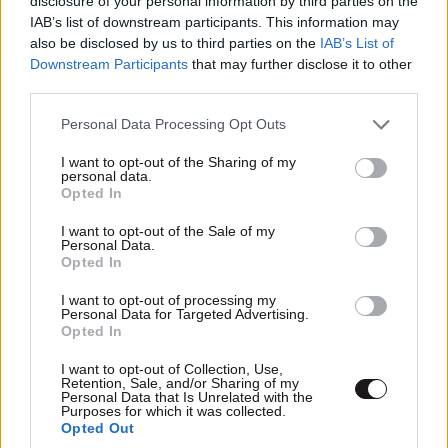
disclosure of your personal information by third parties on the
IAB’s list of downstream participants. This information may
also be disclosed by us to third parties on the
IAB’s List of
Downstream Participants
that may further disclose it to other
third parties.
Please note that this website/app uses one or more Google
Personal Data Processing Opt Outs
services and may gather and store information including but
Κεμαλιστές και Γαλάζια Πατρίδα: Η
not limited to your visit or usage behaviour. You may click to
I want to opt-out of the Sharing of my
personal data.
grant or deny consent to Google and its third-party tags to
κρατική συνέχεια πίσω από το
Opted In
use your data for below specified purposes in below Google
δόγμα
consent section.
I want to opt-out of the Sale of my
Personal Data.
Opted In
Ένα από τα πιο παρεξηγημένα στοιχεία της
συζήτησης είναι η ιδέα ότι η «Γαλάζια Πατρίδα» είναι
I want to opt-out of processing my
Personal Data for Targeted Advertising.
αποκλειστικά «ερντογανική». Η έννοια γεννήθηκε σε
Opted In
περιβάλλον όπου το Ναυτικό είχε έντονη κοσμική
I want to opt-out of Collection, Use,
και κρατικιστική κουλτούρα, και όπου η αντίληψη
Retention, Sale, and/or Sharing of my
Personal Data that Is Unrelated with the
της απειλής διαμορφωνόταν από την εμπειρία της
Purposes for which it was collected.
Κύπρου, τις κρίσεις στο Αιγαίο, την καχυποψία προς
Opted Out