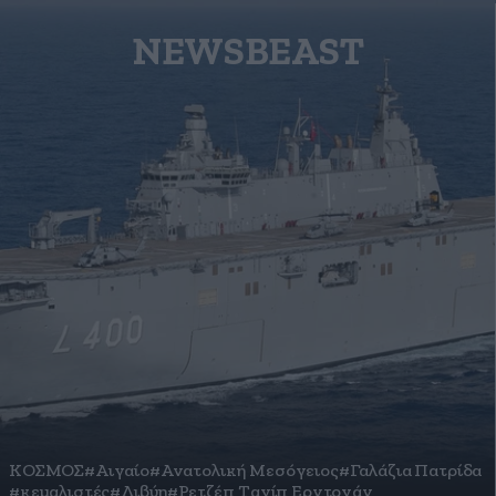
NEWSBEAST
ΚΟΣΜΟΣ
#Αιγαίο
#Ανατολική Μεσόγειος
#Γαλάζια Πατρίδα
#κεμαλιστές
#Λιβύη
#Ρετζέπ Ταγίπ Ερντογάν