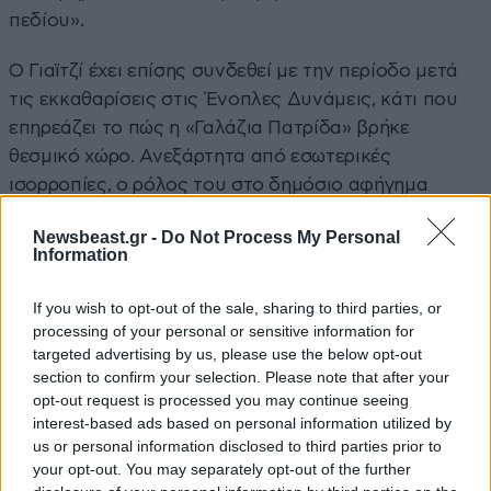
πεδίου».
Ο Γιαϊτζί έχει επίσης συνδεθεί με την περίοδο μετά
τις εκκαθαρίσεις στις Ένοπλες Δυνάμεις, κάτι που
επηρεάζει το πώς η «Γαλάζια Πατρίδα» βρήκε
θεσμικό χώρο. Ανεξάρτητα από εσωτερικές
ισορροπίες, ο ρόλος του στο δημόσιο αφήγημα
παραμένει αυτός του αξιωματικού που
Newsbeast.gr -
Do Not Process My Personal
«μεταφράζει» τη στρατηγική σε τεχνική γλώσσα,
Information
ώστε να μπορεί να παρουσιαστεί ως θεμιτή
διεκδίκηση και όχι ως αυθαίρετη επέκταση.
If you wish to opt-out of the sale, sharing to third parties, or
processing of your personal or sensitive information for
targeted advertising by us, please use the below opt-out
section to confirm your selection. Please note that after your
opt-out request is processed you may continue seeing
interest-based ads based on personal information utilized by
us or personal information disclosed to third parties prior to
your opt-out. You may separately opt-out of the further