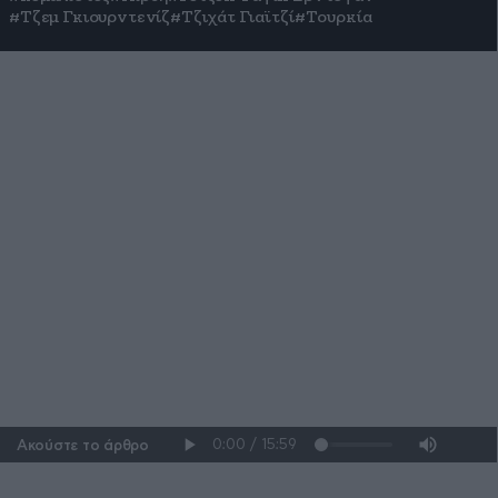
#Τζεμ Γκιουρντενίζ
#Τζιχάτ Γιαϊτζί
#Τουρκία
«Γαλάζια Πατρίδα» χωρίς
μύθους: Η πραγματική
γεωπολιτική λογική πίσω από
το πιο αμφιλεγόμενο δόγμα
της Τουρκίας
Οι δημιουργοί Τζεμ Γκιουρντενίζ και Τζιχάτ Γιαϊτζί, ο
ρόλος των Κεμαλιστών, πώς την αξιοποίησε ο
Ερνντογάν, τι προβλέπει το δόγμα και τι σημαίνει για
Ελλάδα, Κύπρο και Ανατολική Μεσόγειο
Ακούστε το άρθρο