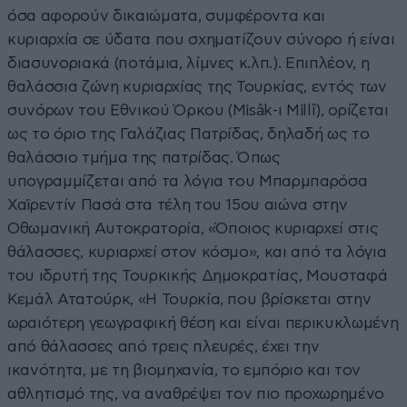
όσα αφορούν δικαιώματα, συμφέροντα και
κυριαρχία σε ύδατα που σχηματίζουν σύνορο ή είναι
διασυνοριακά (ποτάμια, λίμνες κ.λπ.). Επιπλέον, η
θαλάσσια ζώνη κυριαρχίας της Τουρκίας, εντός των
συνόρων του Εθνικού Όρκου (Misâk-ı Millî), ορίζεται
ως το όριο της Γαλάζιας Πατρίδας, δηλαδή ως το
θαλάσσιο τμήμα της πατρίδας. Όπως
υπογραμμίζεται από τα λόγια του Μπαρμπαρόσα
Χαϊρεντίν Πασά στα τέλη του 15ου αιώνα στην
Οθωμανική Αυτοκρατορία, «Όποιος κυριαρχεί στις
θάλασσες, κυριαρχεί στον κόσμο», και από τα λόγια
του ιδρυτή της Τουρκικής Δημοκρατίας, Μουσταφά
Κεμάλ Ατατούρκ, «Η Τουρκία, που βρίσκεται στην
ωραιότερη γεωγραφική θέση και είναι περικυκλωμένη
από θάλασσες από τρεις πλευρές, έχει την
ικανότητα, με τη βιομηχανία, το εμπόριο και τον
αθλητισμό της, να αναθρέψει τον πιο προχωρημένο