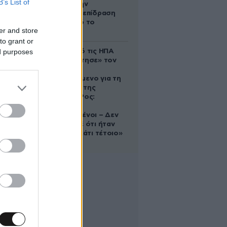
B’s List of
δέχονται την
ευεργετική επίδραση
του Δία από το
er and store
απόγευμα;
to grant or
ed purposes
Ζευγάρι από τις ΗΠΑ
που «υιοθέτησε» τον
Αφγανό
κατηγορούμενο για τη
δολοφονία της
Ελίζαμπεθ Ρος:
«Είμαστε
συντετριμμένοι – Δεν
έδειξε ποτέ ότι ήταν
ικανός για κάτι τέτοιο»