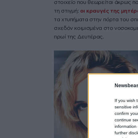
στοιχείο που θεωρείται άκρως π
τη στιγμή:
οι κραυγές της μητέρ
τα χτυπήματα στην πόρτα του σπι
σχεδόν κοιμισμένα στο νοσοκομεί
πρωί της Δευτέρας.
Newsbeast
If you wish 
sensitive in
confirm you
continue se
information 
further disc