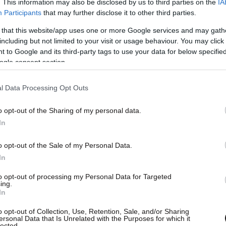
. This information may also be disclosed by us to third parties on the
IA
Participants
that may further disclose it to other third parties.
 that this website/app uses one or more Google services and may gath
including but not limited to your visit or usage behaviour. You may click 
 to Google and its third-party tags to use your data for below specifi
ogle consent section.
ομένο ότι θα ζητηθεί τοξικολογική εξέταση στα
πορεί να αποκλειστεί το ενδεχόμενο να τους
l Data Processing Opt Outs
α κοιμούνται ατελείωτες ώρες. Άλλωστε, από
o opt-out of the Sharing of my personal data.
ίτσια έπεφταν νωρίς για ύπνο κάθε βράδυ και
In
. Ένα ακόμα στοιχείο είναι ότι σε πολλές
 διάστημα είχαν γίνει περιστατικά λεκτικής
o opt-out of the Sale of my Personal Data.
 της 39χρονης μπροστά στα μάτια τους.
In
to opt-out of processing my Personal Data for Targeted
ing.
In
o opt-out of Collection, Use, Retention, Sale, and/or Sharing
ersonal Data that Is Unrelated with the Purposes for which it
lected.