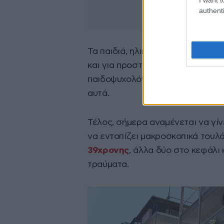
authenti
Τα παιδιά, ηλικίας 6 και 10 ετών
και για προστατευτική φύλαξη, 
παιδοψυχολόγο που αναμένεται να
αυτά.
Τέλος, σήμερα αναμένεται να γίν
να εντοπίζει μακροσκοπικά τουλ
39χρονης
, άλλα δύο στο κεφάλι 
τραύματα.