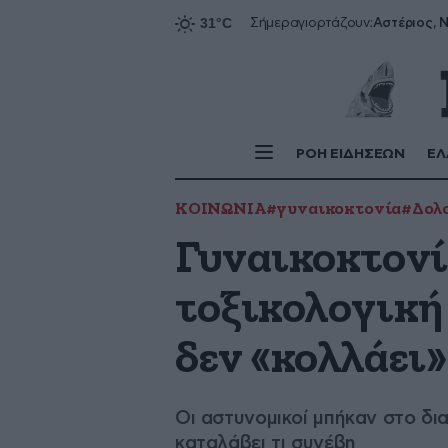
Αστέριος, Ν
Σήμερα
γιορτάζουν:
ΡΟΗ ΕΙΔΗΣΕΩΝ
ΕΛ
ΚΟΙΝΩΝΙΑ
#γυναικοκτονία
#Δολ
Γυναικοκτονί
τοξικολογική 
δεν «κολλάει»
Οι αστυνομικοί μπήκαν στο δια
καταλάβει τι συνέβη