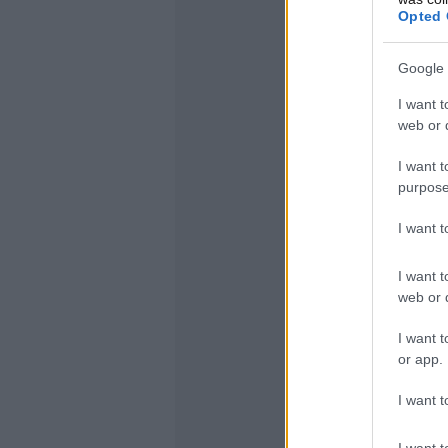
Opted 
Google 
I want t
web or d
I want t
purpose
I want 
I want t
web or d
I want t
or app.
I want t
I want t