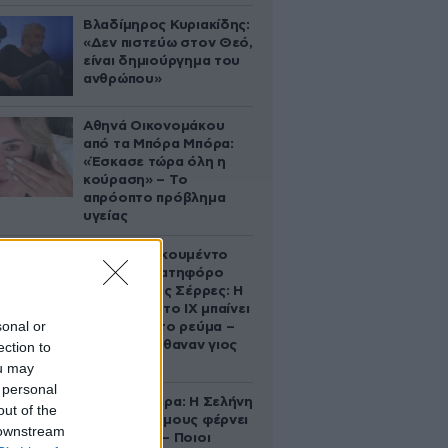
Βλαδίμηρος Κυριακίδης:
«Δεν πιστεύω στον Θεό,
είναι δημιούργημα του
ανθρώπου»
Αθηνά Οικονομάκου
από τα Μπόρα Μπόρα:
«Έσκασε τώρα όλη η
κούραση» – Το
απρόοπτο πρόβλημα
υγείας
Βίντεο-ντοκουμέντο
από το θανατηφόρο
τροχαίο στις Σέρρες: Η
στιγμή που το ΙΧ μπαίνει
sonal or
στο αντίθετο ρεύμα –
Ακαριαία πέθαναν γιος
ection to
και μητέρα
ou may
 personal
Ζώδια σήμερα: Η Σελήνη
out of the
στους Διδύμους φέρνει
 downstream
ανατροπές – Ποιοι