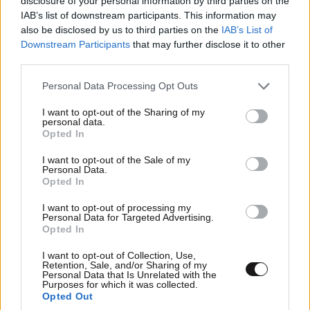
disclosure of your personal information by third parties on the
IAB’s list of downstream participants. This information may
also be disclosed by us to third parties on the
IAB’s List of
Downstream Participants
that may further disclose it to other
third parties.
Please note that this website/app uses one or more Google
Personal Data Processing Opt Outs
services and may gather and store information including but
not limited to your visit or usage behaviour. You may click to
I want to opt-out of the Sharing of my
personal data.
grant or deny consent to Google and its third-party tags to
Opted In
use your data for below specified purposes in below Google
Η συντονίστρια του επιστημονικού προσωπικού της
consent section.
I want to opt-out of the Sale of my
Εθνικής Επιτροπής για τα Δικαιώματα του
Personal Data.
Opted In
Ανθρώπου, Εύα Τζαβαλά, κατέθεσε υπόμνημα, με
τον ειδικό επιστήμονα της ΕΕΔΑ, Χρήστο Τσεβά να
I want to opt-out of processing my
Personal Data for Targeted Advertising.
παρατηρεί εν κατακλείδι, ότι «συνολικά το σχέδιο
Opted In
νόμου σηματοδοτεί μια σαφή μετατόπιση σε ένα
I want to opt-out of Collection, Use,
κατ’ εξοχήν λεκτικό πρότυπο. Η διαθεσιμότητα
Retention, Sale, and/or Sharing of my
Personal Data that Is Unrelated with the
αναγορεύεται σε κάθε διοικητική αρχή χωρίς τις
Purposes for which it was collected.
απαραίτητες εγγυήσεις, ενώ η κράτηση, ρητή ή
Opted Out