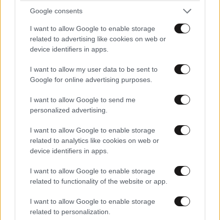
συγκεκαλυμμένη, ντε φάκτο τείνει να
Google consents
κανονικοποιηθεί. Υπό τις συνθήκες αυτές,
καθίσταται αναγκαία μια ουσιαστική επανεξέταση
I want to allow Google to enable storage
related to advertising like cookies on web or
των σχετικών διατάξεων».
device identifiers in apps.
Ο πρόεδρος της Πανελλήνιας Ομοσπονδίας
I want to allow my user data to be sent to
Αστυνομικών Υπαλλήλων, Χρήστος Μαυραγάνης,
Google for online advertising purposes.
υποστήριξε ότι «το νομοσχέδιο που συζητάμε λίγες
I want to allow Google to send me
μόλις εβδομάδες πριν από την εφαρμογή του νέου
personalized advertising.
Ευρωπαϊκού Συμφώνου, αναβαθμίζει ουσιωδώς τον
ρόλο της ΕΛΑΣ. Ο αστυνομικός αναλαμβάνει
I want to allow Google to enable storage
αυξημένες επιχειρησιακές, διοικητικές και νομικές
related to analytics like cookies on web or
device identifiers in apps.
υποχρεώσεις. Η Ελληνική Αστυνομία καλείται πλέον
να συμμετέχει σε ελέγχους διαλογής, ασφάλειας και
I want to allow Google to enable storage
ταυτοποίησης, να διαχειρίζεται βιομετρικά δεδομένα
related to functionality of the website or app.
και διαδικασίες επιστροφών και να συνεργάζεται με
I want to allow Google to enable storage
ευρωπαϊκούς οργανισμούς και πληροφοριακά
related to personalization.
συστήματα. Με άλλα λόγια, η Ελληνική Αστυνομία