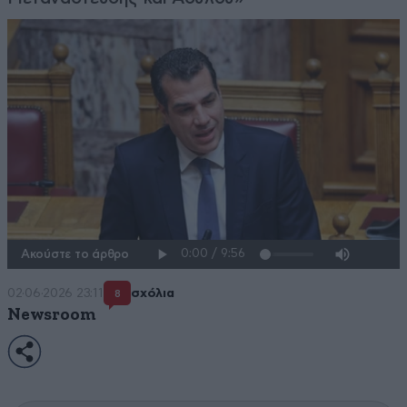
Ακούστε το άρθρο
02·06·2026 23:11
σχόλια
8
Newsroom