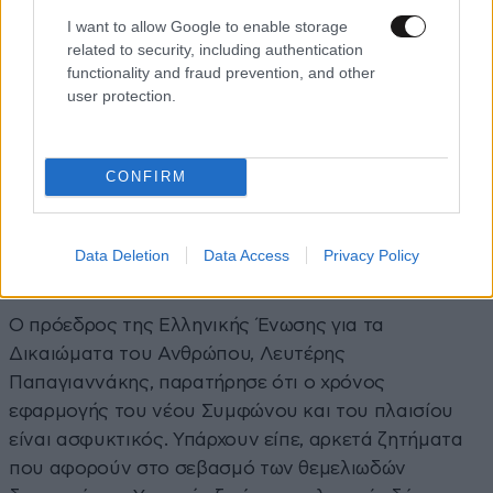
μετατρέπεται σε βασικό πυλώνα εφαρμογής του
I want to allow Google to enable storage
νέου ευρωπαϊκού πλαισίου μετανάστευσης και
related to security, including authentication
functionality and fraud prevention, and other
ασύλου. Και εδώ γεννάται ένα εύλογο ερώτημα:
user protection.
υπάρχει στο βαθμό που πρέπει, η αντίστοιχη
πρόβλεψη ενίσχυσης των ανθρώπων που θα κληθούν
να εφαρμόσουν αυτό το ιδιαίτερα απαιτητικό
CONFIRM
πλαίσιο; Επισήμανε ότι και τα στελέχη του Λιμενικού
Σώματος – Ελληνικής Ακτοφυλακής χρήζουν
ιδιαίτερης προσοχής και στήριξης. Φτάνει πια με την
Data Deletion
Data Access
Privacy Policy
εκμετάλλευση του φιλότιμου των ενστόλων».
Ο πρόεδρος της Ελληνικής Ένωσης για τα
Δικαιώματα του Ανθρώπου, Λευτέρης
Παπαγιαννάκης, παρατήρησε ότι ο χρόνος
εφαρμογής του νέου Συμφώνου και του πλαισίου
είναι ασφυκτικός. Υπάρχουν είπε, αρκετά ζητήματα
που αφορούν στο σεβασμό των θεμελιωδών