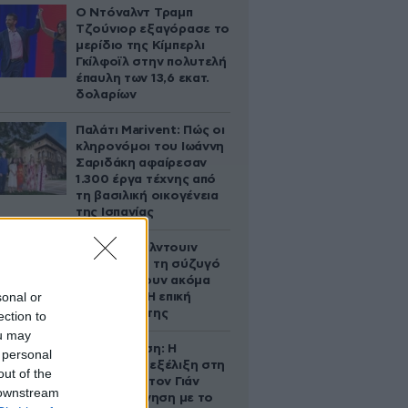
Ο Ντόναλντ Τραμπ
Τζούνιορ εξαγόρασε το
μερίδιο της Κίμπερλι
Γκίλφοϊλ στην πολυτελή
έπαυλη των 13,6 εκατ.
δολαρίων
Παλάτι Marivent: Πώς οι
κληρονόμοι του Ιωάννη
Σαριδάκη αφαίρεσαν
1.300 έργα τέχνης από
τη βασιλική οικογένεια
της Ισπανίας
Ο Άλεκ Μπάλντουιν
ζήτησε από τη σύζυγό
του να κάνουν ακόμα
sonal or
ένα παιδί – Η επική
αντίδρασή της
ection to
ou may
Αθηνά Ωνάση: Η
 personal
απρόσμενη εξέλιξη στη
out of the
διαμάχη με τον Γιάν
 downstream
Τοπς – Η κίνηση με το