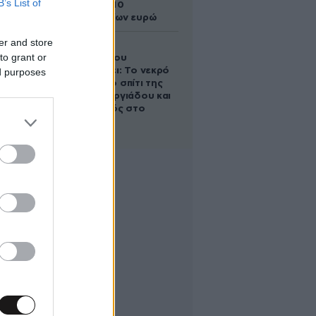
B’s List of
άλογο των 10
εκατομμυρίων ευρώ
er and store
Ο Στράτος
to grant or
Τζώρτζογλου
αποκαλύπτει: Το νεκρό
ed purposes
έμβρυο στο σπίτι της
Μαρίας Γεωργιάδου και
ο εγκλεισμός στο
ψυχιατρείο