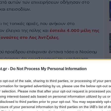
κατά αυτών των επιχειρήσεων οδήγησαν στο
αι επεισοδίων.
 τις τοπικές αρχές, που ανήκουν στο
ον έλεγχο της πόλης και
έστειλε 4.000 μέλη της
ζοναύτες στο Λος Άντζελες
.
ού προέδρου επέκριναν έντονα τόσο ο Νιούσομ
ατηγόρησαν ότι εργαλειοποιεί την κατάσταση.
.gr -
Do Not Process My Personal Information
ων ταξί- ρομπότ να καίγονται, παρά τις
ε την αστυνομία, τα επεισόδια περιορίστηκαν σε
to opt-out of the sale, sharing to third parties, or processing of your per
formation for targeted advertising by us, please use the below opt-out s
ου Λος Άντζελες.
r selection. Please note that after your opt-out request is processed y
eing interest-based ads based on personal information utilized by us or
Ιουνίου νυχτερινή απαγόρευση κυκλοφορίας
disclosed to third parties prior to your opt-out. You may separately opt-
losure of your personal information by third parties on the IAB’s list of
ίπου 13 τετραγωνικών χιλιομέτρων.