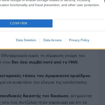
 επαναφέρει» την απαγόρευση κυκλοφορίας, αν
cation functionality and fraud prevention, and other user protection.
ων ομοσπονδιακών αρχών κατά των παράτυπων
CONFIRM
Τραμπ επιτέθηκε στην Καλιφόρνια, πολιτεία
ουν νόμιμα έγγραφα και στην οποία ζει μεγάλος
Data Deletion
Data Access
Privacy Policy
ν Εθνοφρουρά χωρίς τη σύμφωνη γνώμη του
τι που
δεν έχει συμβεί ποτέ από το 1965
.
 αυταρχικές τάσεις του Αμερικανού προέδρου
για να ανακτήσει τον έλεγχο της κατάστασης.
πονδιακός δικαστής τον δικαίωσε
, εκτιμώντας
 στο Λος Άντζελες ήταν παράνομη και ότι τα