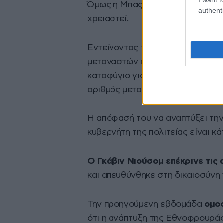
Όμως η Μπας δήλωσε έτοιμη «να
authenti
χρειαστεί.
Εντείνοντας τις επιχειρήσεις τ
μεταναστών στο Λος Άντζελες ο 
καταφύγιο για όσους δεν διαθέτ
αριθμός μεταναστών.
Η απόφασή του να αναπτύξει τη
κυβερνήτη της πολιτείας είναι κά
Ο Γκάβιν Νιούσομ επέκρινε τις
και απευθύνθηκε στη δικαιοσύνη 
Την προηγούμενη εβδομάδα
ομοσ
ότι η ανάπτυξη της Εθνοφρουράς