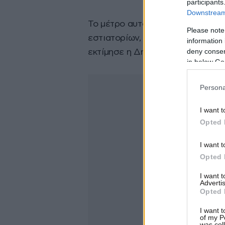
participants
Downstream 
Το μέτρο αυτό «συνέβαλε πολύ 
Please note
εστιατορίων, των επιχειρήσεων κ
information 
deny consent
εκτίμησε η Δημοκρατική δήμαρχο
in below Go
Persona
I want t
Opted 
I want t
Opted 
I want 
Advertis
Opted 
I want t
of my P
was col