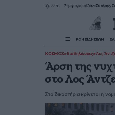
Σήμερα
γιορτάζουν:
ΡΟΗ ΕΙΔΗΣΕΩΝ
ΕΛ
ΚΟΣΜΟΣ
#διαδηλώσεις
#Λος Άντζ
Άρση της νυχ
στο Λος Άντζ
Στα δικαστήρια κρίνεται η ν