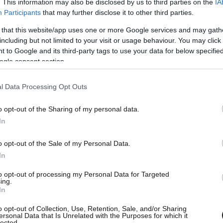
. This information may also be disclosed by us to third parties on the
IA
Participants
that may further disclose it to other third parties.
στην προστασία των καταστημάτων, των
 that this website/app uses one or more Google services and may gath
αι των κατοικιών από κακοποιά στοιχεία»,
including but not limited to your visit or usage behaviour. You may click 
 to Google and its third-party tags to use your data for below specifi
ς χθες ανακοινώνοντας την άρση του.
ogle consent section.
l Data Processing Opt Outs
o opt-out of the Sharing of my personal data.
In
o opt-out of the Sale of my Personal Data.
In
to opt-out of processing my Personal Data for Targeted
ing.
In
o opt-out of Collection, Use, Retention, Sale, and/or Sharing
ersonal Data that Is Unrelated with the Purposes for which it
lected.