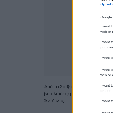
Opted 
Google 
I want t
web or d
I want t
purpose
I want 
I want t
web or d
I want t
Από το Σαββατοκύριακο, όταν πρ
or app.
βασιλιάδες) με τη συμμετοχή χιλ
Άντζελες.
I want t
I want t