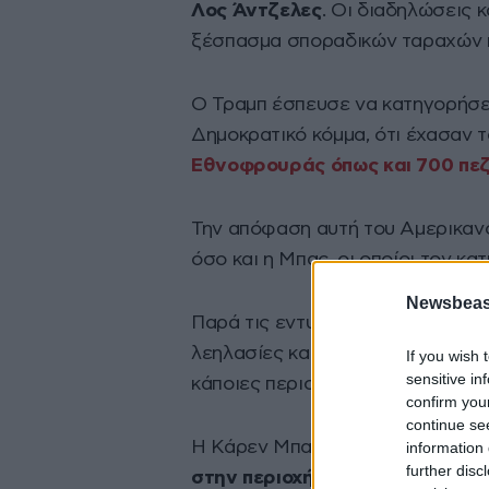
Λος Άντζελες
. Οι διαδηλώσεις 
ξέσπασμα σποραδικών ταραχών κ
Ο Τραμπ έσπευσε να κατηγορήσει
Δημοκρατικό κόμμα, ότι έχασαν τ
Εθνοφρουράς όπως και 700 πε
Την απόφαση αυτή του Αμερικαν
όσο και η Μπας, οι οποίοι τον κ
Newsbeast
Παρά τις εντυπωσιακές εικόνες τ
λεηλασίες και τις συγκρούσεις μ
If you wish 
sensitive in
κάποιες περιοχές του κέντρου τ
confirm you
continue se
Η Κάρεν Μπας
επέβαλε στις 10 
information 
further disc
στην περιοχή αυτή
, έκτασης περ