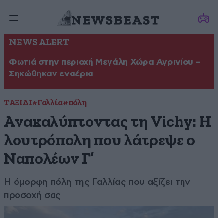
NEWS ALERT
Φωτιά στην περιοχή Μεγάλη Χώρα Αγρινίου –
Σηκώθηκαν εναέρια
ΤΑΞΙΔΙ
#Γαλλία
#πόλη
Ανακαλύπτοντας τη Vichy: Η
λουτρόπολη που λάτρεψε ο
Ναπολέων Γ’
Η όμορφη πόλη της Γαλλίας που αξίζει την
προσοχή σας