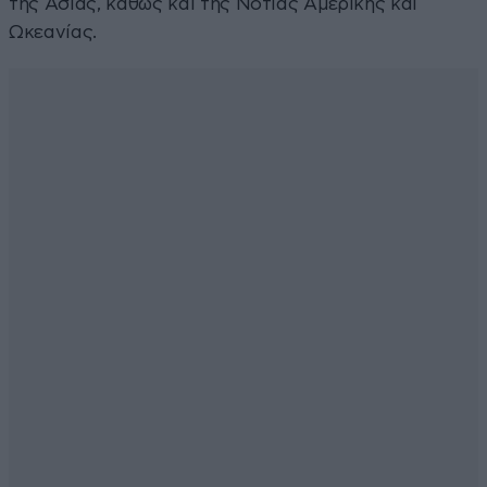
της Ασίας, καθώς και της Νότιας Αμερικής και
Ωκεανίας.