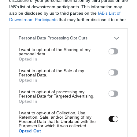
disclosure of your personal information by third parties on the
IAB’s list of downstream participants. This information may
also be disclosed by us to third parties on the
IAB’s List of
Βαλέτα: Η μικρότερη ευρωπαϊκή πρωτεύουσα με
Downstream Participants
that may further disclose it to other
τη μεγαλύτερη προσωπικότητα
third parties.
Please note that this website/app uses one or more Google
Personal Data Processing Opt Outs
services and may gather and store information including but
not limited to your visit or usage behaviour. You may click to
I want to opt-out of the Sharing of my
personal data.
grant or deny consent to Google and its third-party tags to
Opted In
use your data for below specified purposes in below Google
consent section.
I want to opt-out of the Sale of my
Personal Data.
Opted In
I want to opt-out of processing my
Personal Data for Targeted Advertising.
Opted In
I want to opt-out of Collection, Use,
Retention, Sale, and/or Sharing of my
Personal Data that Is Unrelated with the
Purposes for which it was collected.
Χίος: Η παραλία που δεν μοιάζει με καμία άλλη
Opted Out