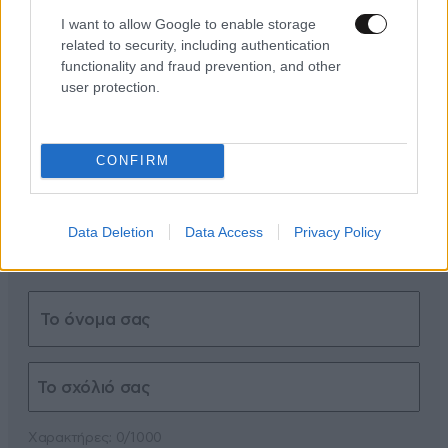
I want to allow Google to enable storage
ΣΧΌΛΙΑ ΑΝΑΓΝΩΣΤΏΝ
0
related to security, including authentication
functionality and fraud prevention, and other
user protection.
CONFIRM
ΠΡΟΣΘΕΣΤΕ ΤΟ ΣΧΟΛΙΟ ΣΑΣ
Data Deletion
Data Access
Privacy Policy
Xαρακτήρες: 0/1000