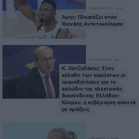
ΑΘΛΗΤΙΚΑ
1 λ. πριν
Άρης: Πλησιάζει στον
Θανάση Αντετοκούνμπο
ΠΟΛΙΤΙΚΗ
3 λ. πριν
Κ. Χατζηδάκης: Στον
κάλαθο των αχρήστων οι
αμφισβητήσεις για το
καλώδιο της ηλεκτρικής
διασύνδεσης Ελλάδας-
Κύπρου, η κυβέρνηση απαντά
με πράξεις
ON NET
5 λ. πριν