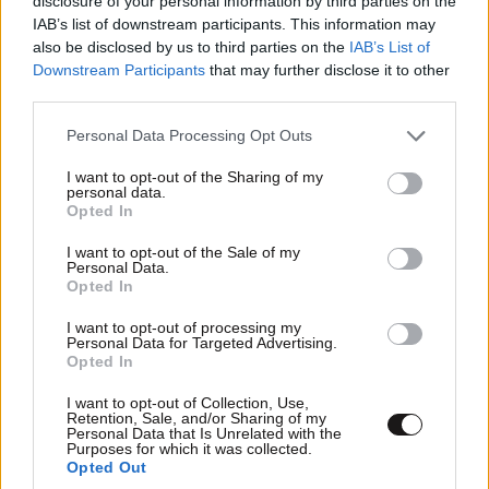
disclosure of your personal information by third parties on the
IAB’s list of downstream participants. This information may
Xαρακτήρες: 0/1000
also be disclosed by us to third parties on the
IAB’s List of
Downstream Participants
that may further disclose it to other
Διαβάστε και ακολουθήστε τους κανόνες σχολιασμού
third parties.
ΠΡΟΣΘΗΚΗ
Please note that this website/app uses one or more Google
Personal Data Processing Opt Outs
services and may gather and store information including but
not limited to your visit or usage behaviour. You may click to
I want to opt-out of the Sharing of my
personal data.
grant or deny consent to Google and its third-party tags to
Opted In
use your data for below specified purposes in below Google
Πάνος Β
07·06·2026 17:06
consent section.
I want to opt-out of the Sale of my
Personal Data.
Αν είσαι αρχαίος Σπαρτιάτης, θέλεις να ζήσεις
Opted In
μποέμικα και έχεις βαρεθεί τα κοσμικά.
I want to opt-out of processing my
Personal Data for Targeted Advertising.
Απαντήστε
0
0
Opted In
I want to opt-out of Collection, Use,
Retention, Sale, and/or Sharing of my
Personal Data that Is Unrelated with the
Purposes for which it was collected.
Opted Out