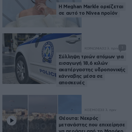
Η Meghan Markle ορκίζεται
σε αυτό το Nivea προϊόν
1
ΚΟΙΝΩΝΙΑ
32 λ. πριν
Σύλληψη τριών ατόμων για
εισαγωγή 18,6 κιλών
ακατέργαστης υδροπονικής
κάνναβης μέσα σε
αποσκευές
ΚΟΣΜΟΣ
33 λ. πριν
Θέουτα: Νεκρός
μετανάστης που επιχείρησε
να περάσει από το Μαρόκο