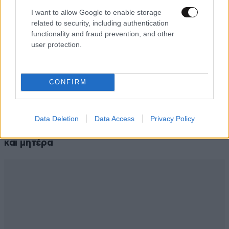
I want to allow Google to enable storage
related to security, including authentication
functionality and fraud prevention, and other
user protection.
CONFIRM
ΕΛΛΑΔΑ
07·08·2026 11:26
Βίντεο-ντοκουμέντο από το θανατηφόρο
τροχαίο στις Σέρρες: Η στιγμή που το ΙΧ μπαίνει
Data Deletion
Data Access
Privacy Policy
στο αντίθετο ρεύμα – Ακαριαία πέθαναν γιος
και μητέρα