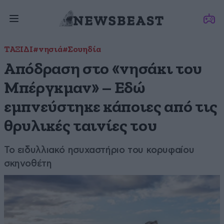
ΤΑΞΙΔΙ
#νησιά
#Σουηδία
Απόδραση στο «νησάκι του
Μπέργκμαν» – Εδώ
εμπνεύστηκε κάποιες από τις
θρυλικές ταινίες του
Το ειδυλλιακό ησυχαστήριο του κορυφαίου
σκηνοθέτη