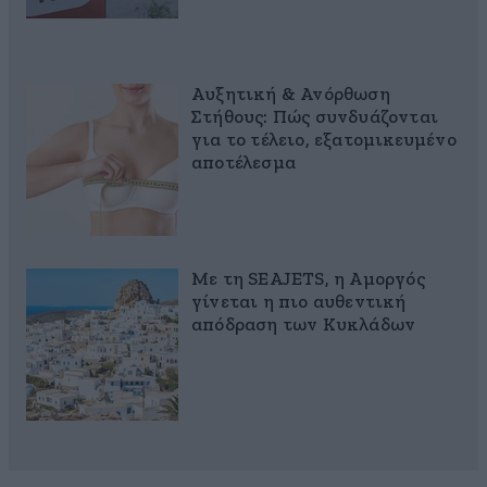
Αυξητική & Ανόρθωση
Στήθους: Πώς συνδυάζονται
για το τέλειο, εξατομικευμένο
αποτέλεσμα
Με τη SEAJETS, η Αμοργός
γίνεται η πιο αυθεντική
απόδραση των Κυκλάδων