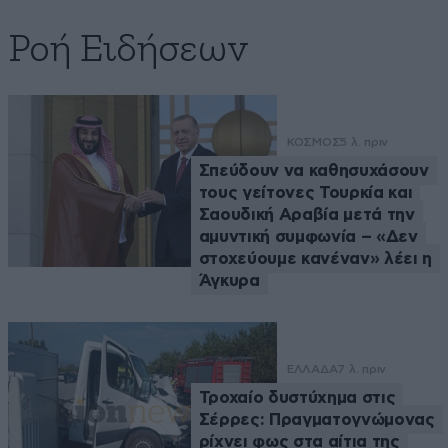
Ροή Ειδήσεων
ΚΟΣΜΟΣ
5 λ. πριν
Σπεύδουν να καθησυχάσουν
τους γείτονες Τουρκία και
Σαουδική Αραβία μετά την
αμυντική συμφωνία – «Δεν
στοχεύουμε κανέναν» λέει η
Άγκυρα
ΕΛΛΑΔΑ
7 λ. πριν
Τροχαίο δυστύχημα στις
Σέρρες: Πραγματογνώμονας
ρίχνει φως στα αίτια της