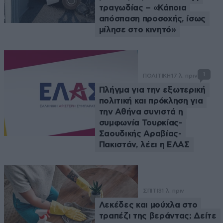
τραγωδίας – «Κάποια
απόσπαση προσοχής, ίσως
μίλησε στο κινητό»
1
ΠΟΛΙΤΙΚΗ
17 λ. πριν
Πλήγμα για την εξωτερική
πολιτική και πρόκληση για
την Αθήνα συνιστά η
συμφωνία Τουρκίας-
Σαουδικής Αραβίας-
Πακιστάν, λέει η ΕΛΑΣ
ΣΠΙΤΙ
31 λ. πριν
Λεκέδες και μούχλα στο
τραπέζι της βεράντας; Δείτε