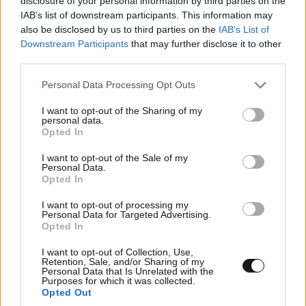
disclosure of your personal information by third parties on the
IAB’s list of downstream participants. This information may
also be disclosed by us to third parties on the
IAB’s List of
Downstream Participants
that may further disclose it to other
third parties.
Please note that this website/app uses one or more Google
Personal Data Processing Opt Outs
services and may gather and store information including but
not limited to your visit or usage behaviour. You may click to
I want to opt-out of the Sharing of my
Οι 14 λίμνες της Εύβοιας που γεννήθηκαν μέσα
personal data.
grant or deny consent to Google and its third-party tags to
σε παλιά ορυχεία – Ένα απόκοσμο, ασυνήθιστο
Opted In
use your data for below specified purposes in below Google
για την Ελλάδα, τοπίο
consent section.
I want to opt-out of the Sale of my
Personal Data.
Opted In
I want to opt-out of processing my
Personal Data for Targeted Advertising.
Opted In
I want to opt-out of Collection, Use,
Retention, Sale, and/or Sharing of my
Personal Data that Is Unrelated with the
Purposes for which it was collected.
Opted Out