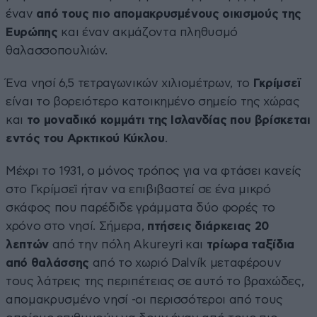
έναν
από τους πιο απομακρυσμένους οικισμούς της
Ευρώπης
και έναν ακμάζοντα πληθυσμό
θαλασσοπουλιών.
Ένα νησί 6,5 τετραγωνικών χιλιομέτρων, το
Γκρίμσεϊ
είναι το βορειότερο κατοικημένο σημείο της χώρας
και
το μοναδικό κομμάτι της Ισλανδίας που βρίσκεται
εντός του Αρκτικού Κύκλου
.
Μέχρι το 1931, ο μόνος τρόπος για να φτάσει κανείς
στο Γκρίμσεϊ ήταν να επιβιβαστεί σε ένα μικρό
σκάφος που παρέδιδε γράμματα δύο φορές το
χρόνο στο νησί. Σήμερα,
πτήσεις διάρκειας 20
λεπτών
από την πόλη Akureyri και
τρίωρα ταξίδια
από θαλάσσης
από το χωριό Dalvík μεταφέρουν
τους λάτρεις της περιπέτειας σε αυτό το βραχώδες,
απομακρυσμένο νησί -οι περισσότεροι από τους