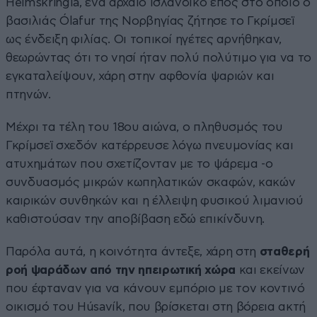
Heimskringla, ένα αρχαίο ισλανδικό έπος στο οποίο ο
βασιλιάς Ólafur της Νορβηγίας ζήτησε το Γκρίμσεϊ
ως ένδειξη φιλίας. Οι τοπικοί ηγέτες αρνήθηκαν,
θεωρώντας ότι το νησί ήταν πολύ πολύτιμο για να το
εγκαταλείψουν, χάρη στην αφθονία ψαριών και
πτηνών.
Μέχρι τα τέλη του 18ου αιώνα, ο πληθυσμός του
Γκρίμσεϊ σχεδόν κατέρρευσε λόγω πνευμονίας και
ατυχημάτων που σχετίζονταν με το ψάρεμα -ο
συνδυασμός μικρών κωπηλατικών σκαφών, κακών
καιρικών συνθηκών και η έλλειψη φυσικού λιμανιού
καθιστούσαν την αποβίβαση εδώ επικίνδυνη.
Παρόλα αυτά, η κοινότητα άντεξε, χάρη στη
σταθερή
ροή ψαράδων από την ηπειρωτική χώρα
και εκείνων
που έφταναν για να κάνουν εμπόριο με τον κοντινό
οικισμό του Húsavík, που βρίσκεται στη βόρεια ακτή