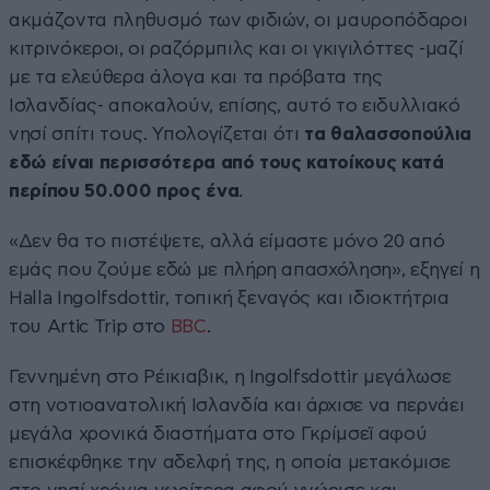
ακμάζοντα πληθυσμό των φιδιών, οι μαυροπόδαροι
κιτρινόκεροι, οι ραζόρμπιλς και οι γκιγιλόττες -μαζί
με τα ελεύθερα άλογα και τα πρόβατα της
Ισλανδίας- αποκαλούν, επίσης, αυτό το ειδυλλιακό
νησί σπίτι τους. Υπολογίζεται ότι
τα θαλασσοπούλια
εδώ είναι περισσότερα από τους κατοίκους κατά
περίπου 50.000 προς ένα
.
«Δεν θα το πιστέψετε, αλλά είμαστε μόνο 20 από
εμάς που ζούμε εδώ με πλήρη απασχόληση», εξηγεί η
Halla Ingolfsdottir, τοπική ξεναγός και ιδιοκτήτρια
του Artic Trip στο
BBC
.
Γεννημένη στο Ρέικιαβικ, η Ingolfsdottir μεγάλωσε
στη νοτιοανατολική Ισλανδία και άρχισε να περνάει
μεγάλα χρονικά διαστήματα στο Γκρίμσεϊ αφού
επισκέφθηκε την αδελφή της, η οποία μετακόμισε