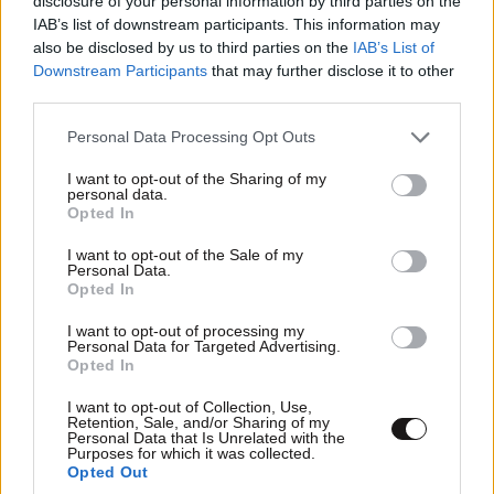
disclosure of your personal information by third parties on the
IAB’s list of downstream participants. This information may
also be disclosed by us to third parties on the
IAB’s List of
Downstream Participants
that may further disclose it to other
third parties.
Please note that this website/app uses one or more Google
Personal Data Processing Opt Outs
services and may gather and store information including but
Κρυογονικοί θάλαμοι και υπέρυθρες κάψουλες
not limited to your visit or usage behaviour. You may click to
I want to opt-out of the Sharing of my
– To ξενοδοχείο που φέρνει την τεχνολογία
personal data.
grant or deny consent to Google and its third-party tags to
Opted In
ευεξίας στο επόμενο επίπεδο
use your data for below specified purposes in below Google
consent section.
I want to opt-out of the Sale of my
Personal Data.
Opted In
I want to opt-out of processing my
Personal Data for Targeted Advertising.
Opted In
I want to opt-out of Collection, Use,
Retention, Sale, and/or Sharing of my
Personal Data that Is Unrelated with the
Purposes for which it was collected.
Opted Out