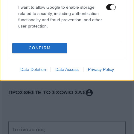
I want to allow Google to enable storage
related to security, including authentication
functionality and fraud prevention, and other
user protection.
ΣΧΌΛΙΑ ΑΝΑΓΝΩΣΤΏΝ
0
CONFIRM
Data Deletion
Data Access
Privacy Policy
ΠΡΟΣΘΕΣΤΕ ΤΟ ΣΧΟΛΙΟ ΣΑΣ