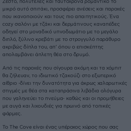
Ζεστό, πολυτελές και ταυτόχρονα ρομαντικό το
μικρό αυτό σπιτάκι, προσφέρει ανέσεις και παροχές
που ικανοποιούν και τους πιο απαιτητικούς. Ένα
cozy σαλόνι με τζάκι και δερμάτινους καναπέδες
οδηγεί στο μοναδικό υπνοδωμάτιο με το μεγάλο
διπλό, ξύλινο κρεβάτι με το στρογγυλό παράθυρο
ακριβώς δίπλα του, απ’ όπου ο επισκέπτης
απολαμβάνει άπλετη θέα στο δρυμό.
Από τις παροχές που σίγουρα ακόμη και τα χόμπιτ
θα ζήλευαν, το ιδιωτικό τζακούζι στο εξωτερικό
αίθριο -δίνει την δυνατότητα για άκρως χαλαρωτικές
στιγμές με θέα στα καταπράσινα λιβάδια ολόγυρα
που γαληνεύει το πνεύμα- καθώς και οι προμήθειες
με αυγά και λιχουδιές για πρωινό από τοπικές
φάρμες.
Το The Cove είναι ένας υπέροχος χώρος που σας