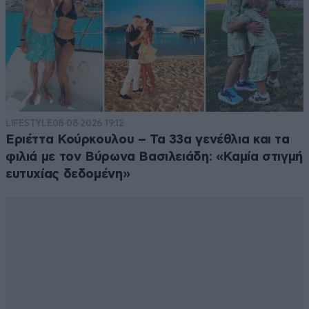
LIFESTYLE
08·08·2026 19:12
Εριέττα Κούρκουλου – Τα 33α γενέθλια και τα
φιλιά με τον Βύρωνα Βασιλειάδη: «Καμία στιγμή
ευτυχίας δεδομένη»