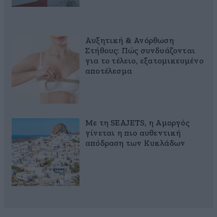
Αυξητική & Ανόρθωση
Στήθους: Πώς συνδυάζονται
για το τέλειο, εξατομικευμένο
αποτέλεσμα
Με τη SEAJETS, η Αμοργός
γίνεται η πιο αυθεντική
απόδραση των Κυκλάδων