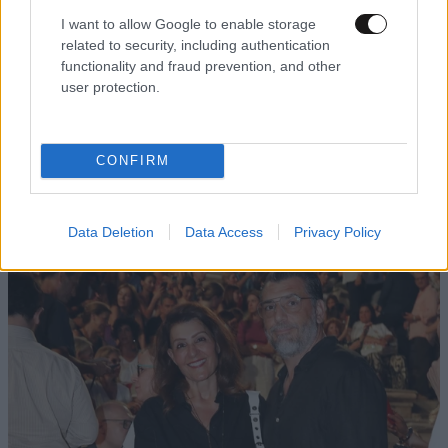
ΚΛΕΩΝ
26·04·2020 14:31
I want to allow Google to enable storage
related to security, including authentication
Eσεις το αλουμινοχαρτο το βαζετε στη ντουλαμα με
functionality and fraud prevention, and other
τα μαλλινα?
user protection.
Απαντήστε
0
0
CONFIRM
TRENDING
Data Deletion
Data Access
Privacy Policy