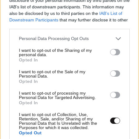
disclosure of your personal information by third parties on the
IAB’s list of downstream participants. This information may
also be disclosed by us to third parties on the
IAB’s List of
Downstream Participants
that may further disclose it to other
third parties.
Please note that this website/app uses one or more Google
Personal Data Processing Opt Outs
services and may gather and store information including but
not limited to your visit or usage behaviour. You may click to
I want to opt-out of the Sharing of my
personal data.
grant or deny consent to Google and its third-party tags to
Opted In
use your data for below specified purposes in below Google
ΑΛΟΥΜΙΝΟΧΑΡΤΟ
26·04·2020 16:55
consent section.
I want to opt-out of the Sale of my
Personal Data.
Το αλουμινόχαρτο γειώνεται ο πόλος της μπαταρίας
Opted In
για τελική απόδοση. Το αλουμινόχαρτο κάνει
I want to opt-out of processing my
ανταύγειες. Το αλουμινόχαρτο τυλίγει φαγώσιμα. Το
Personal Data for Targeted Advertising.
Opted In
αλουμινόχαρτο κάνει γείωση με το σφράγισμα των
δοντιών.
I want to opt-out of Collection, Use,
Retention, Sale, and/or Sharing of my
Personal Data that Is Unrelated with the
Απαντήστε
1
0
Purposes for which it was collected.
Opted Out