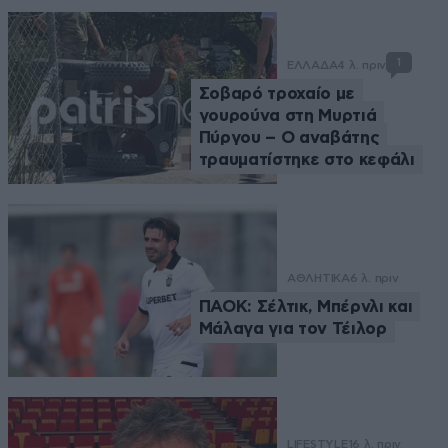
1
ΕΛΛΑΔΑ
4 λ. πριν
Σοβαρό τροχαίο με
γουρούνα στη Μυρτιά
Πύργου – Ο αναβάτης
τραυματίστηκε στο κεφάλι
ΑΘΛΗΤΙΚΑ
6 λ. πριν
ΠΑΟΚ: Σέλτικ, Μπέρνλι και
Μάλαγα για τον Τέιλορ
LIFESTYLE
16 λ. πριν