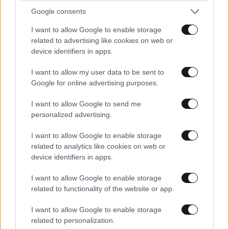
Google consents
και φυσικά
26·04·2020 16:50
I want to allow Google to enable storage
related to advertising like cookies on web or
θα αυξήσει και τα προβλήματα υγείας που προκαλεί.
device identifiers in apps.
Απαντήστε
0
0
I want to allow my user data to be sent to
Google for online advertising purposes.
I want to allow Google to send me
personalized advertising.
Nv
26·04·2020 16:05
I want to allow Google to enable storage
ΕΠΙΣΗΣ ΣΕ ΣΤΡΑΤΗΓΙΚΑ ΣΗΜΕΙΑ ΤΟΥ ΣΠΙΤΙΟΥ,
related to analytics like cookies on web or
ΤΟΠΟΘΕΤΕΙΣ ΣΟΥΡΩΤΗΡΙΑ ΓΙΑ ΤΑ ΜΑΚΑΡΟΝΙΑ, ΓΙΑ
device identifiers in apps.
ΝΑ ΣΟΥΡΩΝΕΙ ΤΟ ΣΗΜΑ.
I want to allow Google to enable storage
Απαντήστε
1
0
related to functionality of the website or app.
I want to allow Google to enable storage
related to personalization.