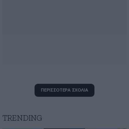
ΠΕΡΙΣΣΟΤΕΡΑ ΣΧΟΛΙΑ
Puck Futinophilus
06·08·2024 21:36
Τη Ρωσία να βλέπω να μη παίζει πουθενά και ας
βγαίνουμε τελευταίοι! Χαρούμενος είμαι.
TRENDING