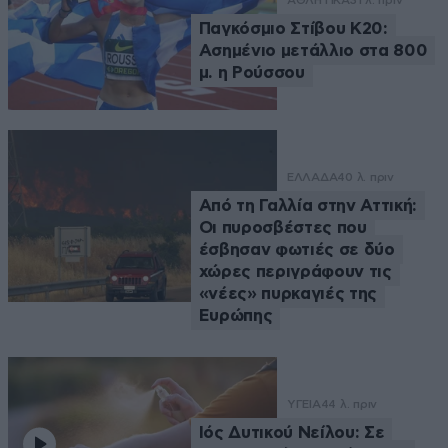
ΑΘΛΗΤΙΚΑ
31 λ. πριν
Παγκόσμιο Στίβου Κ20:
Ασημένιο μετάλλιο στα 800
μ. η Ρούσσου
ΕΛΛΑΔΑ
40 λ. πριν
Από τη Γαλλία στην Αττική:
Οι πυροσβέστες που
έσβησαν φωτιές σε δύο
χώρες περιγράφουν τις
«νέες» πυρκαγιές της
Ευρώπης
ΥΓΕΙΑ
44 λ. πριν
Ιός Δυτικού Νείλου: Σε