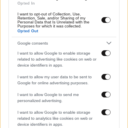
Opted In
ΥΓΕΙΑ
44 λ. πριν
I want to opt-out of Collection, Use,
Retention, Sale, and/or Sharing of my
Ιός Δυτικού Νείλου: Σε συναγερμό οι αρχές
Personal Data that Is Unrelated with the
Purposes for which it was collected.
στην Αττική – Νέα κρούσματα σε Άλιμο και
Opted Out
Αργυρούπολη – Τα κρίσιμα συμπτώματα
Google consents
I want to allow Google to enable storage
related to advertising like cookies on web or
device identifiers in apps.
I want to allow my user data to be sent to
Google for online advertising purposes.
I want to allow Google to send me
personalized advertising.
I want to allow Google to enable storage
related to analytics like cookies on web or
device identifiers in apps.
ΚΟΣΜΟΣ
09·08·2026 01:24