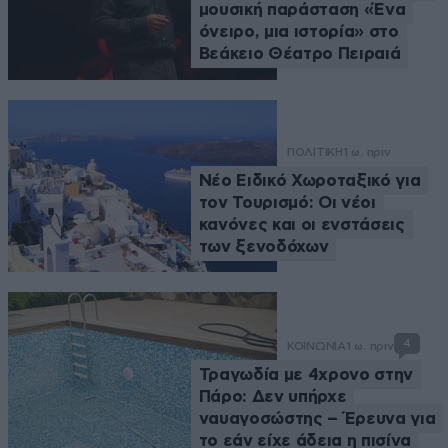
μουσική παράσταση «Ένα
όνειρο, μια ιστορία» στο
Βεάκειο Θέατρο Πειραιά
ΠΟΛΙΤΙΚΗ
1 ω. πριν
Νέο Ειδικό Χωροταξικό για
τον Τουρισμό: Οι νέοι
κανόνες και οι ενστάσεις
των ξενοδόχων
4
ΚΟΙΝΩΝΙΑ
1 ω. πριν
Τραγωδία με 4χρονο στην
Πάρο: Δεν υπήρχε
ναυαγοσώστης – Έρευνα για
το εάν είχε άδεια η πισίνα