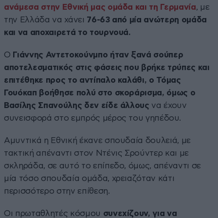
ανάμεσα στην Εθνική μας ομάδα και τη Γερμανία
, με
την Ελλάδα να χάνει
76-63 από μία ανώτερη ομάδα
και να αποχαιρετά το τουρνουά.
Ο
Γιάννης Αντετοκούνμπο ήταν ξανά σούπερ
αποτελεσματικός στις φάσεις που βρήκε τρύπες και
επιτέθηκε προς το αντίπαλο καλάθι, ο Τόμας
Γουόκαπ βοήθησε πολύ στο σκοράρισμα, όμως ο
Βασίλης Σπανούλης δεν είδε άλλους
να έχουν
συνεισφορά στο εμπρός μέρος του γηπέδου.
Αμυντικά η Εθνική έκανε σπουδαία δουλειά, με
τακτική απέναντι στον Ντένις Σρούντερ και με
σκληράδα, σε αυτό το επίπεδο, όμως, απέναντι σε
μία τόσο σπουδαία ομάδα, χρειαζόταν κάτι
περισσότερο στην επίθεση.
Οι πρωταθλητές κόσμου
συνεχίζουν, για να