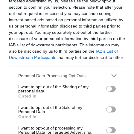
targeted advertising by us, please use the below opt-out
section to confirm your selection. Please note that after your
opt-out request is processed you may continue seeing
interest-based ads based on personal information utilized by
ΚΟΣΜΟΣ
09·08·2026 07:44
us or personal information disclosed to third parties prior to
Η αυτοκρατορία του «Έντικ» και ο «μεγάλος»
your opt-out. You may separately opt-out of the further
που φέρεται να βρίσκεται πίσω του – Τι ορίζει ο
disclosure of your personal information by third parties on the
όρος Greek Mafia
IAB’s list of downstream participants. This information may
also be disclosed by us to third parties on the
IAB’s List of
Downstream Participants
that may further disclose it to other
third parties.
Please note that this website/app uses one or more Google
Personal Data Processing Opt Outs
services and may gather and store information including but
not limited to your visit or usage behaviour. You may click to
I want to opt-out of the Sharing of my
personal data.
grant or deny consent to Google and its third-party tags to
Opted In
use your data for below specified purposes in below Google
consent section.
I want to opt-out of the Sale of my
Personal Data.
Opted In
I want to opt-out of processing my
Personal Data for Targeted Advertising.