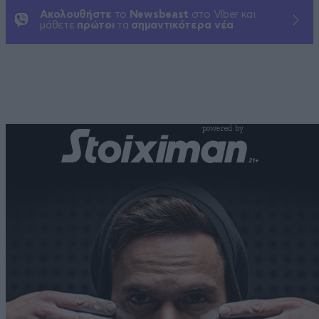
Ακολουθήστε
το
Newsbeast
στο Viber και
μάθετε
πρώτοι
τα
σημαντικότερα νέα
powered by