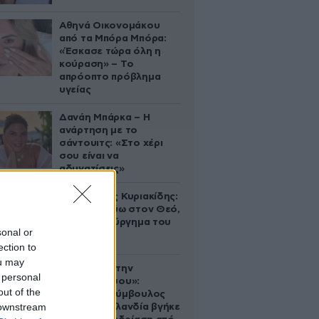
Αθηνά Οικονομάκου
από τα Μπόρα Μπόρα:
«Έσκασε τώρα όλη η
κούραση» – Το
απρόοπτο πρόβλημα
υγείας
Δανάη Μπάρκα – Η
ανάρτηση με το
σάντουιτς: «Στο χέρι
σου είναι να
αδυνατίσεις»
Βλαδίμηρος Κυριακίδης:
«Δεν πιστεύω στον Θεό,
είναι δημιούργημα του
sonal or
ανθρώπου»
ection to
ou may
«Βλέπουμε την
 personal
μπουγάδα σου»:
out of the
Δημοτική σύμβουλος
 downstream
στη Νέα Ζηλανδία βγήκε