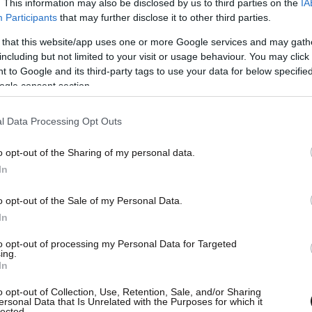
. This information may also be disclosed by us to third parties on the
IA
Participants
that may further disclose it to other third parties.
 that this website/app uses one or more Google services and may gath
including but not limited to your visit or usage behaviour. You may click 
 to Google and its third-party tags to use your data for below specifi
ργανωμένων του Άρη έχει προχωρήσει σε
ogle consent section.
 στο «Κλεάνθης Βικελίδης». Η θέση τους
l Data Processing Opt Outs
ουν το Σκόρδα και γι’ αυτό κάνουν ό,τι μπορούν
ινή διοίκησή του να πιάσει δουλειά.
o opt-out of the Sharing of my personal data.
In
ο Ερασιτέχνης που είχε ταχθεί υπέρ της Γ’
o opt-out of the Sale of my Personal Data.
«μάνα του λόχου» και οι άνθρωποί της είναι
In
νέναν απ’ τη διοίκηση Σκόρδα να κάνει χρήση
λίματος που επικρατεί και των εξελίξεων που
to opt-out of processing my Personal Data for Targeted
ing.
ιο δραματικές.
In
o opt-out of Collection, Use, Retention, Sale, and/or Sharing
ersonal Data that Is Unrelated with the Purposes for which it
lected.