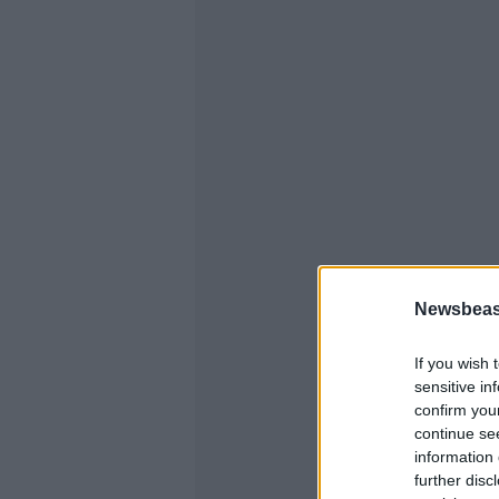
Newsbeast
If you wish 
sensitive in
confirm you
continue se
information 
further disc