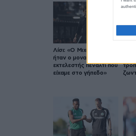
authenti
Λίσι: «Ο Μιχαηλίδης
UEFA
ήταν ο μοναδικός
μάχη
εκτελεστής πέναλτι που
τρόπ
είχαμε στο γήπεδο»
ζων