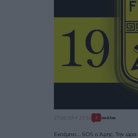
27·08·2014 23:55
σχόλια
2
Εκπέμπει… SOS ο Άρης. Την ώρα 