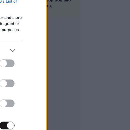
live σε συνεδρίαση από
B’s List of
το μπάνιο της
er and store
to grant or
ed purposes