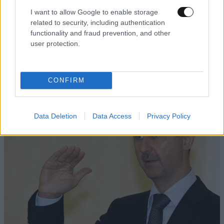
I want to allow Google to enable storage
related to security, including authentication
functionality and fraud prevention, and other
user protection.
ΕΛΛΑΔΑ
3 ω. πριν
Εορτολόγιο: Ποιος γιορτάζει σήμερα 8
Αυγούστου
CONFIRM
Data Deletion
Data Access
Privacy Policy