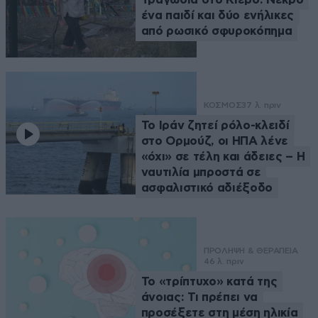
ένα παιδί και δύο ενήλικες
από ρωσικό σφυροκόπημα
ΚΟΣΜΟΣ
37 λ. πριν
Το Ιράν ζητεί ρόλο-κλειδί
στο Ορμούζ, οι ΗΠΑ λένε
«όχι» σε τέλη και άδειες – Η
ναυτιλία μπροστά σε
ασφαλιστικό αδιέξοδο
ΠΡΟΛΗΨΗ & ΘΕΡΑΠΕΙΑ
46 λ. πριν
Το «τρίπτυχο» κατά της
άνοιας: Τι πρέπει να
προσέξετε στη μέση ηλικία