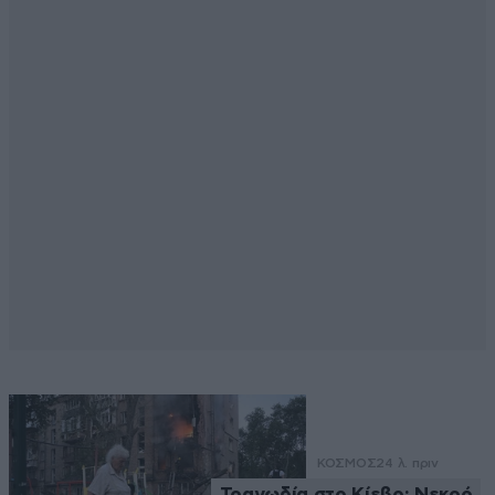
ΚΟΣΜΟΣ
24 λ. πριν
Τραγωδία στο Κίεβο: Νεκρό