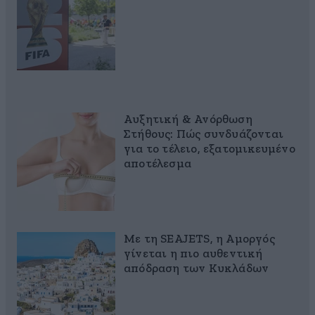
Αυξητική & Ανόρθωση
Στήθους: Πώς συνδυάζονται
για το τέλειο, εξατομικευμένο
αποτέλεσμα
Με τη SEAJETS, η Αμοργός
γίνεται η πιο αυθεντική
απόδραση των Κυκλάδων