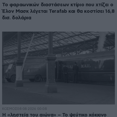
Το φαραωνικών διαστάσεων κτίριο που χτίζει ο
Έλον Μασκ λέγεται Terafab και θα κοστίσει 16,8
δισ. δολάρια
ΚΟΣΜΟΣ
08·08·2026 00:08
Η «ληστεία του αιώνα» – Το ψεύτικο κόκκινο