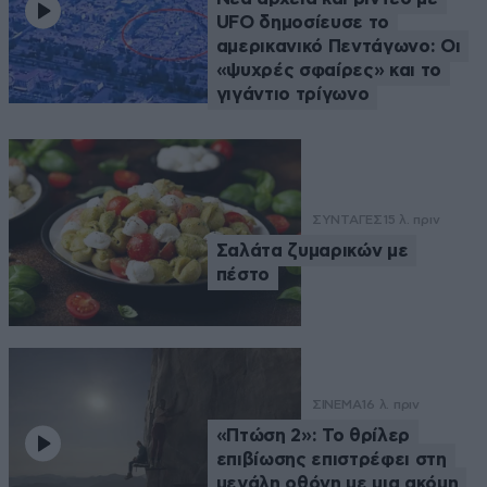
UFO δημοσίευσε το
αμερικανικό Πεντάγωνο: Οι
«ψυχρές σφαίρες» και το
γιγάντιο τρίγωνο
ΣΥΝΤΑΓΕΣ
15 λ. πριν
Σαλάτα ζυμαρικών με
πέστο
ΣΙΝΕΜΑ
16 λ. πριν
«Πτώση 2»: Το θρίλερ
επιβίωσης επιστρέφει στη
μεγάλη οθόνη με μια ακόμη