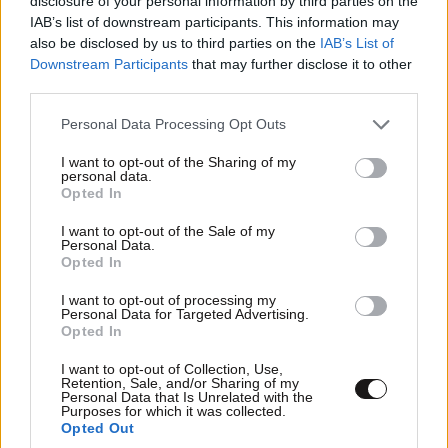
disclosure of your personal information by third parties on the
IAB’s list of downstream participants. This information may
also be disclosed by us to third parties on the
IAB’s List of
Downstream Participants
that may further disclose it to other
third parties.
Please note that this website/app uses one or more Google
Personal Data Processing Opt Outs
services and may gather and store information including but
not limited to your visit or usage behaviour. You may click to
I want to opt-out of the Sharing of my
personal data.
grant or deny consent to Google and its third-party tags to
Opted In
use your data for below specified purposes in below Google
consent section.
I want to opt-out of the Sale of my
Personal Data.
Opted In
I want to opt-out of processing my
Personal Data for Targeted Advertising.
Opted In
I want to opt-out of Collection, Use,
Retention, Sale, and/or Sharing of my
Personal Data that Is Unrelated with the
Purposes for which it was collected.
Opted Out