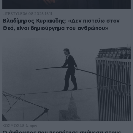
LIFESTYLE
06·08·2026 16:11
Βλαδίμηρος Κυριακίδης: «Δεν πιστεύω στον
Θεό, είναι δημιούργημα του ανθρώπου»
ΚΟΣΜΟΣ
48 λ. πριν
Ο άνθρωπος που περπάτησε ανάμεσα στους