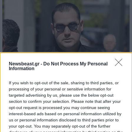
Newsbeast.gr -
Do Not Process My Personal
Information
If you wish to opt-out of the sale, sharing to third parties, or
LIFESTYLE
06·08·2026 18:51
processing of your personal or sensitive information for
Χρίστος Κούγιας – Η αυστηρή ανακοίνωση για
targeted advertising by us, please use the below opt-out
την προσωπική του ζωή: «Δεν αποτελεί
section to confirm your selection. Please note that after your
opt-out request is processed you may continue seeing
αντικείμενο δημόσιας συζήτησης»
interest-based ads based on personal information utilized by
us or personal information disclosed to third parties prior to
your opt-out. You may separately opt-out of the further