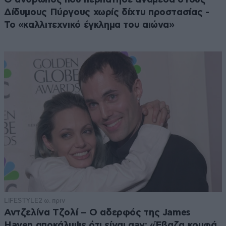
Δίδυμους Πύργους χωρίς δίχτυ προστασίας -
Το «καλλιτεχνικό έγκλημα του αιώνα»
LIFESTYLE
2 ω. πριν
Αντζελίνα Τζολί – Ο αδερφός της James
Haven αποκάλυψε ότι είναι gay: «Έβαζα κρυφά