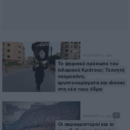
ΚΟΣΜΟΣ
1 ω. πριν
Το ψηφιακό πρόσωπο του
Ισλαμικού Κράτους: Τεχνητή
νοημοσύνη,
κρυπτονομίσματα και drones
στη νέα τους έδρα
1
ΚΟΣΜΟΣ
1 ω. πριν
Οι ακροαριστεροί και οι