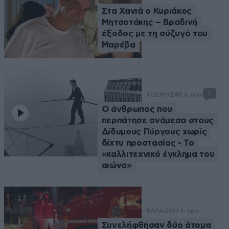
Στα Χανιά ο Κυριάκος
Μητσοτάκης – Βραδινή
έξοδος με τη σύζυγό του
Μαρέβα
1
ΚΟΣΜΟΣ
48 λ. πριν
Ο άνθρωπος που
περπάτησε ανάμεσα στους
Δίδυμους Πύργους χωρίς
δίχτυ προστασίας - Το
«καλλιτεχνικό έγκλημα του
αιώνα»
ΕΛΛΑΔΑ
51 λ. πριν
Συνελήφθησαν δύο άτομα