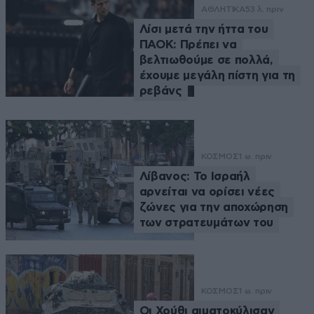
ΑΘΛΗΤΙΚΑ
53 λ. πριν
Λίσι μετά την ήττα του
ΠΑΟΚ: Πρέπει να
βελτιωθούμε σε πολλά,
έχουμε μεγάλη πίστη για τη
ρεβάνς
ΚΟΣΜΟΣ
1 ω. πριν
Λίβανος: Το Ισραήλ
αρνείται να ορίσει νέες
ζώνες για την αποχώρηση
των στρατευμάτων του
ΚΟΣΜΟΣ
1 ω. πριν
Οι Χούθι αιματοκύλισαν