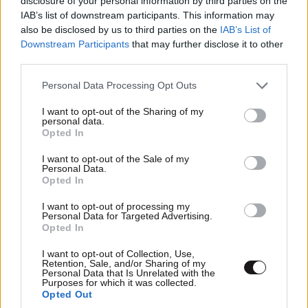
disclosure of your personal information by third parties on the
IAB’s list of downstream participants. This information may
also be disclosed by us to third parties on the
IAB’s List of
Downstream Participants
that may further disclose it to other
third parties.
Please note that this website/app uses one or more Google
Personal Data Processing Opt Outs
services and may gather and store information including but
not limited to your visit or usage behaviour. You may click to
I want to opt-out of the Sharing of my
personal data.
grant or deny consent to Google and its third-party tags to
Opted In
use your data for below specified purposes in below Google
consent section.
I want to opt-out of the Sale of my
Personal Data.
Opted In
I want to opt-out of processing my
Personal Data for Targeted Advertising.
Opted In
I want to opt-out of Collection, Use,
Retention, Sale, and/or Sharing of my
Personal Data that Is Unrelated with the
Purposes for which it was collected.
Opted Out