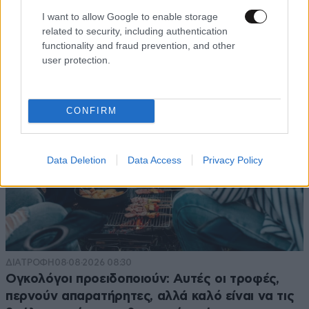
μήνας του μέλιτος συνεχίζεται – Από τη
I want to allow Google to enable storage
Moorea στα ονειρικά Μπόρα Μπόρα
related to security, including authentication
functionality and fraud prevention, and other
user protection.
CONFIRM
Data Deletion
Data Access
Privacy Policy
ΔΙΑΤΡΟΦΗ
08·08·2026 08:30
Ογκολόγοι προειδοποιούν: Αυτές οι τροφές,
περνούν απαρατήρητες, αλλά καλό είναι να τις