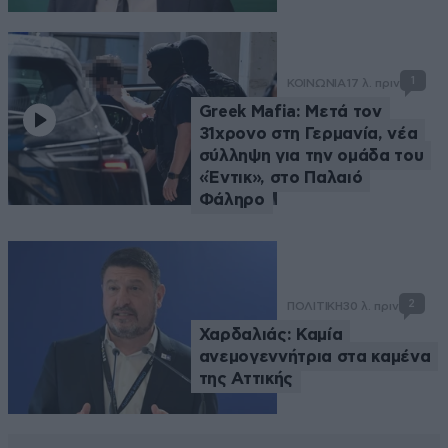
1
ΚΟΙΝΩΝΙΑ
17 λ. πριν
Greek Mafia: Μετά τον
31χρονο στη Γερμανία, νέα
σύλληψη για την ομάδα του
«Έντικ», στο Παλαιό
Φάληρο
2
ΠΟΛΙΤΙΚΗ
30 λ. πριν
Χαρδαλιάς: Καμία
ανεμογεννήτρια στα καμένα
της Αττικής