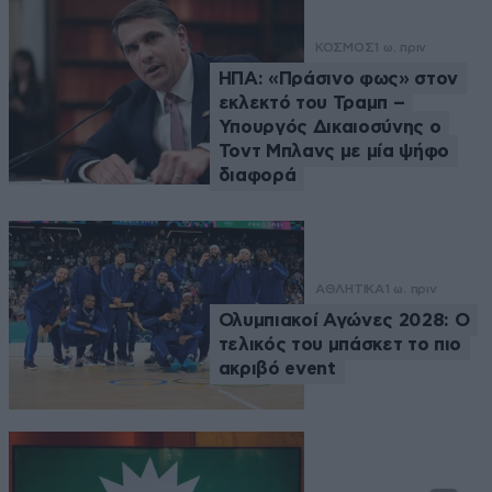
ΚΟΣΜΟΣ
1 ω. πριν
ΗΠΑ: «Πράσινο φως» στον
εκλεκτό του Τραμπ –
Υπουργός Δικαιοσύνης ο
Τοντ Μπλανς με μία ψήφο
διαφορά
ΑΘΛΗΤΙΚΑ
1 ω. πριν
Ολυμπιακοί Αγώνες 2028: Ο
τελικός του μπάσκετ το πιο
ακριβό event