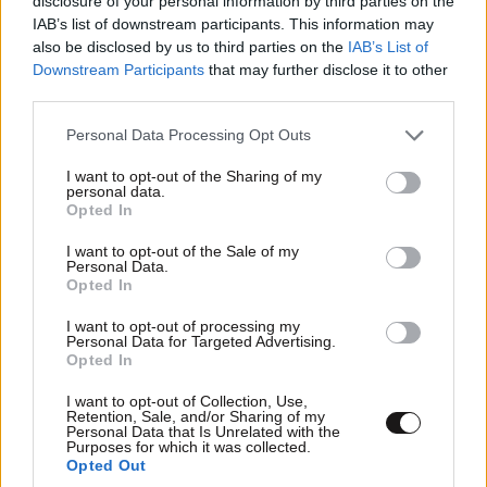
disclosure of your personal information by third parties on the
IAB’s list of downstream participants. This information may
also be disclosed by us to third parties on the
IAB’s List of
Downstream Participants
that may further disclose it to other
third parties.
Please note that this website/app uses one or more Google
Personal Data Processing Opt Outs
services and may gather and store information including but
not limited to your visit or usage behaviour. You may click to
I want to opt-out of the Sharing of my
personal data.
grant or deny consent to Google and its third-party tags to
Opted In
use your data for below specified purposes in below Google
consent section.
I want to opt-out of the Sale of my
Personal Data.
Opted In
I want to opt-out of processing my
Personal Data for Targeted Advertising.
Opted In
I want to opt-out of Collection, Use,
Retention, Sale, and/or Sharing of my
Personal Data that Is Unrelated with the
Purposes for which it was collected.
Opted Out