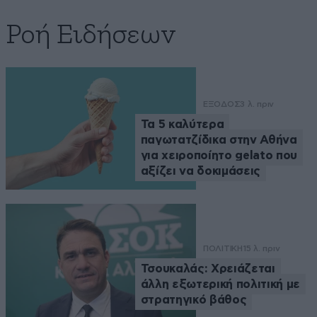
Ροή Ειδήσεων
ΕΞΟΔΟΣ
3 λ. πριν
Τα 5 καλύτερα
παγωτατζίδικα στην Αθήνα
για χειροποίητο gelato που
αξίζει να δοκιμάσεις
ΠΟΛΙΤΙΚΗ
15 λ. πριν
Τσουκαλάς: Xρειάζεται
άλλη εξωτερική πολιτική με
στρατηγικό βάθος