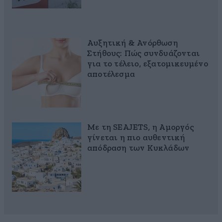
Αυξητική & Ανόρθωση
Στήθους: Πώς συνδυάζονται
για το τέλειο, εξατομικευμένο
αποτέλεσμα
Με τη SEAJETS, η Αμοργός
γίνεται η πιο αυθεντική
απόδραση των Κυκλάδων