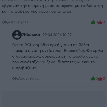
διεκοπει!!! Υποτιθεται οτι η τιμωριες αυτες θα
εβγαιναν την επομενη μερα συμφωνα με το Βρουτση
και το φοβερο νεο νομο που ψηφισε!
Απαντήστε
0
0
?Κλεωνα
29·03·2024 18:27
Για το BCL αρμόδια αρχή για να επιβάλει
τιμωρία ειναι η αντίστοιχη Ευρωπαϊκή. Θα έρθει
ο λογαριασμός, σύμφωνα με το φύλλο αγώνα
που συνέταξαν οι ξένοι διαιτητες κι εκεί το
διαβιβαζουν.
Απαντήστε
0
0