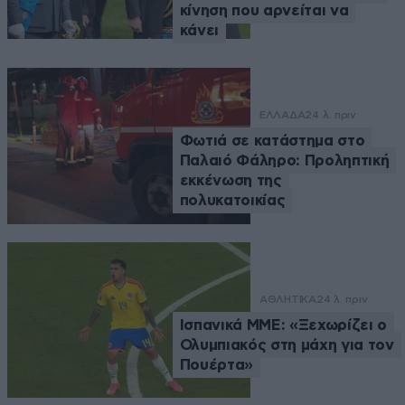
κίνηση που αρνείται να
κάνει
ΕΛΛΑΔΑ
24 λ. πριν
Φωτιά σε κατάστημα στο
Παλαιό Φάληρο: Προληπτική
εκκένωση της
πολυκατοικίας
ΑΘΛΗΤΙΚΑ
24 λ. πριν
Ισπανικά ΜΜΕ: «Ξεχωρίζει ο
Ολυμπιακός στη μάχη για τον
Πουέρτα»