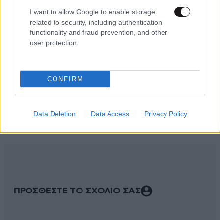
I want to allow Google to enable storage
related to security, including authentication
functionality and fraud prevention, and other
user protection.
CONFIRM
Data Deletion
Data Access
Privacy Policy
ΣΧΌΛΙΑ ΑΝΑΓΝΩΣΤΏΝ
28
ΠΡΟΣΘΕΣΤΕ ΤΟ ΣΧΟΛΙΟ ΣΑΣ