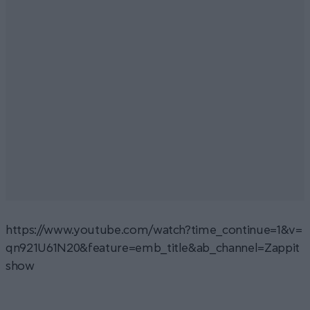
https://www.youtube.com/watch?time_continue=1&v=
qn921U61N20&feature=emb_title&ab_channel=Zappit
show