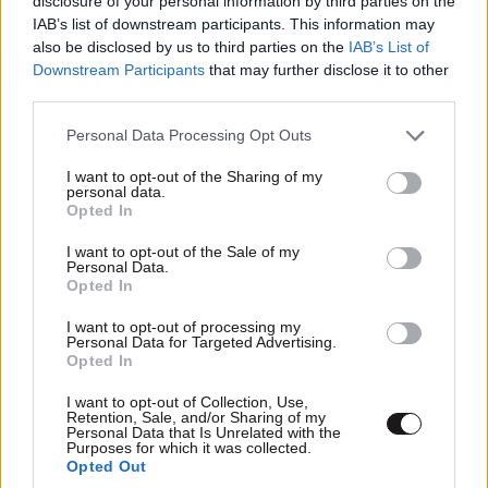
disclosure of your personal information by third parties on the
IAB’s list of downstream participants. This information may
also be disclosed by us to third parties on the
IAB’s List of
Downstream Participants
that may further disclose it to other
third parties.
Please note that this website/app uses one or more Google
Personal Data Processing Opt Outs
services and may gather and store information including but
not limited to your visit or usage behaviour. You may click to
I want to opt-out of the Sharing of my
personal data.
grant or deny consent to Google and its third-party tags to
Opted In
Συνελήφθη άνδρας στη Μύκονο: Μετέφερε
use your data for below specified purposes in below Google
πάνω από 2.200 λαθραία πακέτα τσιγάρων
consent section.
I want to opt-out of the Sale of my
Personal Data.
Opted In
I want to opt-out of processing my
Personal Data for Targeted Advertising.
Opted In
I want to opt-out of Collection, Use,
Retention, Sale, and/or Sharing of my
Personal Data that Is Unrelated with the
Purposes for which it was collected.
Opted Out