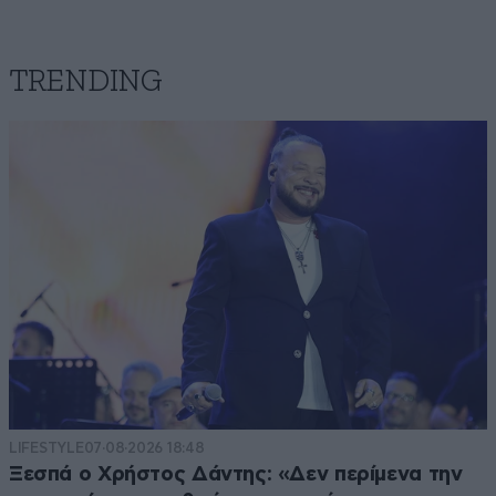
Σαλωμη
23·07·2022 19:56
Έχετε καταντήσει γραφικοί κ κουραστικοί .δεν
TRENDING
ήσαστε ίσοι ποτέ θα το καταλάβετε ούτε θα γίνεται
ποτέ.το σύστημα σας πλασάρει γερά αλλά δεν θα
κρατήσει για πολύ.χαρειτε το για λιγο
Απαντήστε
0
0
ΤΗΛΕΘΕΑΤΗΣ
02·05·2022 22:32
Αλλη μουρη και εδω. Εχουν ξεφυγει με το βημα που
τους δινουνε..Βρε ουστ...
Απαντήστε
0
0
LIFESTYLE
07·08·2026 18:48
Ξεσπά ο Χρήστος Δάντης: «Δεν περίμενα την