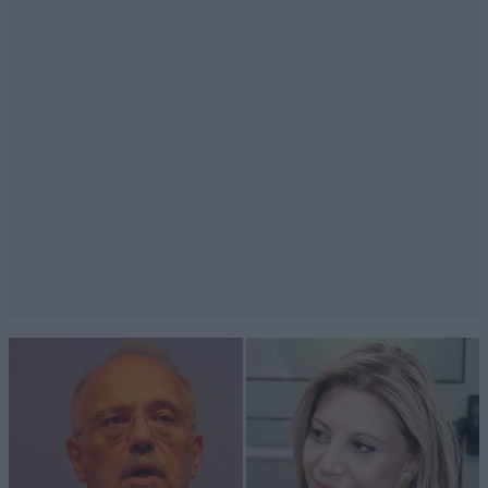
Σιγουρα θα
01·05·2022 12:53
εχει προβληματα το παιδι αμα υπαρχουν καλοι
ανθρωποι σαν και εσενα
Απαντήστε
0
0