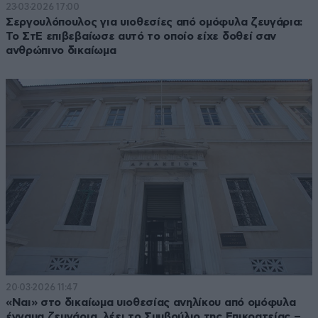
23·03·2026 17:00
Σεργουλόπουλος για υιοθεσίες από ομόφυλα ζευγάρια:
Το ΣτΕ επιβεβαίωσε αυτό το οποίο είχε δοθεί σαν
ανθρώπινο δικαίωμα
20·03·2026 11:47
«Ναι» στο δικαίωμα υιοθεσίας ανηλίκου από ομόφυλα
έγγαμα ζευγάρια, λέει το Συμβούλιο της Επικρατείας –