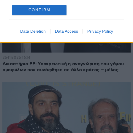
CONFIRM
Data Deletion
Data Access
Privacy Policy
25·11·2025 16:14
Δικαστήριο ΕΕ: Υποχρεωτική η αναγνώριση του γάμου
ομοφύλων που συνάφθηκε σε άλλο κράτος – μέλος