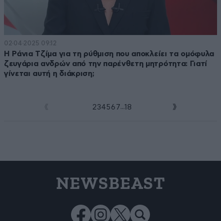
02·04·2025 09:12
Η Ράνια Τζίμα για τη ρύθμιση που αποκλείει τα ομόφυλα
ζευγάρια ανδρών από την παρένθετη μητρότητα: Γιατί
γίνεται αυτή η διάκριση;
...
1
2
3
4
5
6
7
18
NEWSBEAST