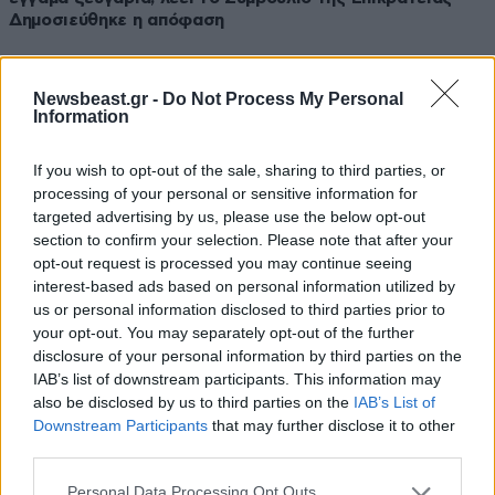
Δημοσιεύθηκε η απόφαση
Newsbeast.gr -
Do Not Process My Personal
Information
If you wish to opt-out of the sale, sharing to third parties, or
processing of your personal or sensitive information for
targeted advertising by us, please use the below opt-out
section to confirm your selection. Please note that after your
opt-out request is processed you may continue seeing
interest-based ads based on personal information utilized by
us or personal information disclosed to third parties prior to
your opt-out. You may separately opt-out of the further
disclosure of your personal information by third parties on the
IAB’s list of downstream participants. This information may
13·03·2026 18:18
also be disclosed by us to third parties on the
IAB’s List of
Γιάννης Πουλόπουλος για την προσωπική του ζωή: «Μου
Downstream Participants
that may further disclose it to other
ήταν πάρα πολύ δύσκολο να βγαίνει ο παπάς και να με
third parties.
βρίζει»
Please note that this website/app uses one or more Google
Personal Data Processing Opt Outs