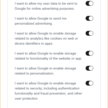
I want to allow my user data to be sent to
Google for online advertising purposes.
I want to allow Google to send me
personalized advertising.
I want to allow Google to enable storage
related to analytics like cookies on web or
device identifiers in apps.
I want to allow Google to enable storage
related to functionality of the website or app.
21·01·2026 17:01
I want to allow Google to enable storage
Valentino: Οι δύο άνδρες πίσω από τον «αυτοκράτορα»
related to personalization.
και η αλήθεια για τη σχέση με Giammetti και Hoeksema
I want to allow Google to enable storage
related to security, including authentication
functionality and fraud prevention, and other
user protection.