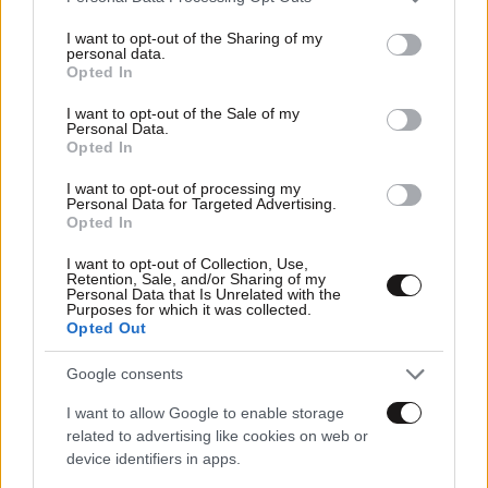
services and may gather and store information including but
not limited to your visit or usage behaviour. You may click to
I want to opt-out of the Sharing of my
personal data.
grant or deny consent to Google and its third-party tags to
Opted In
use your data for below specified purposes in below Google
consent section.
I want to opt-out of the Sale of my
Personal Data.
Opted In
I want to opt-out of processing my
Personal Data for Targeted Advertising.
Opted In
I want to opt-out of Collection, Use,
Retention, Sale, and/or Sharing of my
Personal Data that Is Unrelated with the
Purposes for which it was collected.
Opted Out
18·02·2026 20:40
Πέδρο Πασκάλ: «Άπλωσε το χέρι του και άγγιξε το
Google consents
πηγούνι του Ραφαέλ» – Τα τρυφερά τετ-α-τετ στη Νέα
I want to allow Google to enable storage
Υόρκη
related to advertising like cookies on web or
device identifiers in apps.