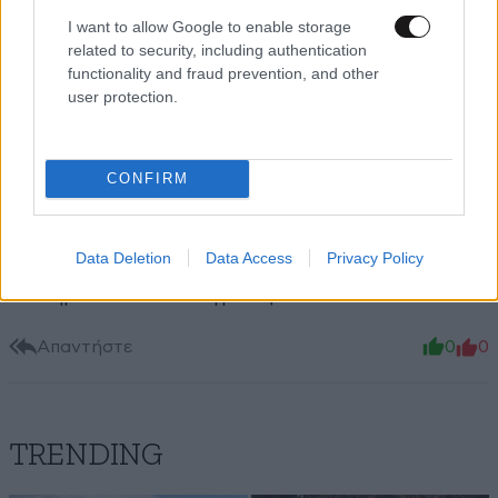
dk..
25·11·2025 19:01
I want to allow Google to enable storage
related to security, including authentication
Α αντίκειται στο πολωνικό σύνταγμα. Επιπλέον,
functionality and fraud prevention, and other
παραβιάζει το Πρωτόκολλο αριθ. 30 της Συνθήκης
user protection.
της Λισαβόνας, το οποίο εξαιρεί την Πολωνία και το
Ηνωμένο Βασίλειο από την υποχρέωση σεβασμού
ορισμένων αποφάσεων του δικαίου της ΕΕ. Ως εκ
CONFIRM
τούτου, είναι ΠΑΡΑΝΟΜΟ. Ό,τι και να κάνει η φιλο-
Βρυξελλιανή κυβέρνηση Τουσκ, η οποία θα διαρκέσει
μόνο δύο χρόνια ακόμη και η οποία έχει ήδη
Data Deletion
Data Access
Privacy Policy
παραβιάσει πολλούς νόμους, συμπεριλαμβανομένων
και σημείων του Συντάγματος.
Απαντήστε
0
0
TRENDING