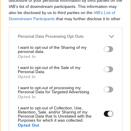
disclosure of your personal information by third parties on the
IAB’s list of downstream participants. This information may
Σύνταγμα... 18. ...Ο γάμος ως ένωση μεταξύ ενός
also be disclosed by us to third parties on the
IAB’s List of
άνδρα και μιας γυναίκας… τελούν υπό την προστασία
Downstream Participants
that may further disclose it to other
και τη φροντίδα της Δημοκρατίας της Πολωνίας.
third parties.
https://www.sejm.gov.pl/prawo/konst/angielski/konse.
Please note that this website/app uses one or more Google
Personal Data Processing Opt Outs
htm * * * Συνθήκη της Λισαβόνας, PROTOCOL No 30...
services and may gather and store information including but
Art.1... 1. The Charter does not extend the ability of
not limited to your visit or usage behaviour. You may click to
I want to opt-out of the Sharing of my
personal data.
the Court of Justice of the European Union, or any
grant or deny consent to Google and its third-party tags to
Opted In
court or tribunal of Poland or of the United Kingdom,
use your data for below specified purposes in below Google
consent section.
to find that the laws, regulations or administrative
I want to opt-out of the Sale of my
Personal Data.
provisions, practices or action of Poland or of the
Opted In
United Kingdom are inconsistent with the fundamental
rights, freedoms and principles that it reaffirms. 2. In
I want to opt-out of processing my
Personal Data for Targeted Advertising.
particular, and for the avoidance of doubt, nothing in
Opted In
Title IV of the Charter creates justiciable rights
I want to opt-out of Collection, Use,
applicable to Poland or the United Kingdom except in
Retention, Sale, and/or Sharing of my
so far as Poland or the United Kingdom has provided
Personal Data that Is Unrelated with the
Purposes for which it was collected.
for such rights in its national law.... https://eur-
Opted Out
lex.europa.eu/legal-content/EN/TXT/?