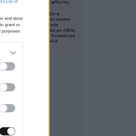
B’s List of
να σώσει τη φίλη της
Πώς σχεδιάζει η
er and store
κυβέρνηση να κλείσει
to grant or
τους ανοιχτούς
λογαριασμούς με Λιβύη,
ed purposes
Αλβανία και Τουρκία για
τη χάραξη ΑΟΖ