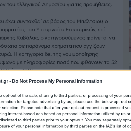
 του ελληνικού Δημοσίου για τις προμήθειες.
υ έχει συνταχθεί σε βάρος του Μπέλτσιου, ο
γραμματέας του Υπουργείου Εσωτερικών, επί
μάρχης Καβάλας, ο κατηγορούμενος φαίνεται να
πρόσωπα σε παράνομα χρήματα που αγγίζουν
υρώ. Η κατηγορία δε, της νομιμοποίησης
φωνα με πληροφορίες ποσά που φθάνουν τα 52
000 έως 2007.
.gr -
Do Not Process My Personal Information
to opt-out of the sale, sharing to third parties, or processing of your per
formation for targeted advertising by us, please use the below opt-out s
r selection. Please note that after your opt-out request is processed y
eing interest-based ads based on personal information utilized by us or
disclosed to third parties prior to your opt-out. You may separately opt-
losure of your personal information by third parties on the IAB’s list of