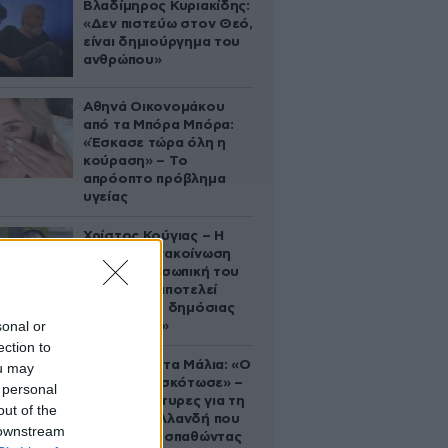
Βλαδίμηρος Κυριακίδης:
«Δεν πιστεύω στον Θεό,
είναι δημιούργημα του
ανθρώπου»
Αθηνά Οικονομάκου
από τα Μπόρα Μπόρα:
«Έσκασε τώρα όλη η
κούραση» – Το
απρόοπτο πρόβλημα
υγείας
Χρίστος Κούγιας – Η
αυστηρή ανακοίνωση
για την προσωπική του
ζωή: «Δεν αποτελεί
αντικείμενο δημόσιας
sonal or
συζήτησης»
ection to
Τραγωδία στα Μάλια: «Ο
ou may
πανικός τη σκότωσε» –
 personal
Τι λένε μάρτυρες για τη
out of the
42χρονη Ολλανδή που
 downstream
πνίγηκε προσπαθώντας