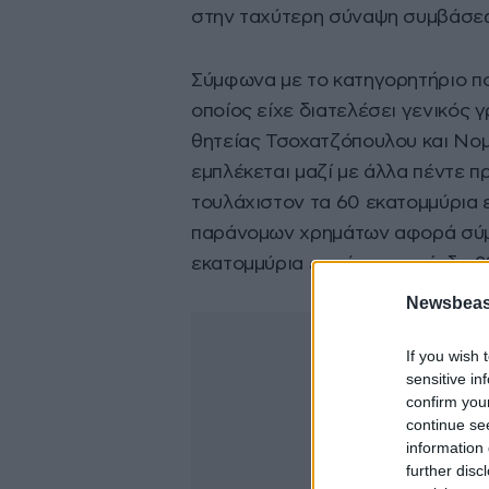
στην ταχύτερη σύναψη συμβάσεων
Σύμφωνα με το κατηγορητήριο πο
οποίος είχε διατελέσει γενικός 
θητείας Τσοχατζόπουλου και Νο
εμπλέκεται μαζί με άλλα πέντε 
τουλάχιστον τα 60 εκατομμύρια ε
παράνομων χρημάτων αφορά σύμ
εκατομμύρια ευρώ την περίοδο 2
Newsbeast
If you wish 
sensitive in
confirm you
continue se
information 
further disc