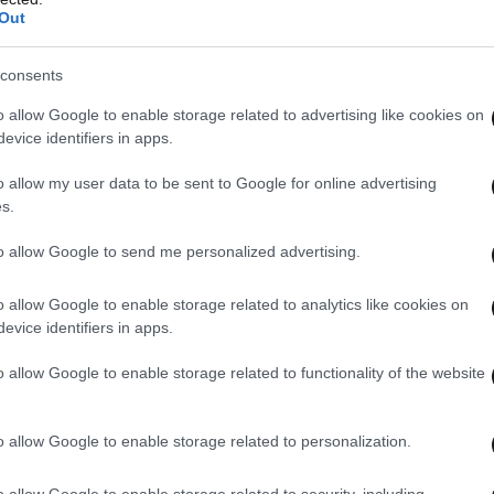
Out
μανικής δικαιοσύνης φαίνεται να προκύπτει ότι ο
 στελέχη της Ferrostaal -προμήθεια υποβρυχίων-
consents
πρώην υπουργός ‘Ακης Τσοχατζόπουλος.
o allow Google to enable storage related to advertising like cookies on
evice identifiers in apps.
τον ανακριτή με απολογητικό υπόμνημα 60
o allow my user data to be sent to Google for online advertising
ληροφορίες αρνείται τις πράξεις που του
s.
έρεται να υποστηρίζει ότι η σχέση που είχε με
to allow Google to send me personalized advertising.
 2000-2003 οπότε και δια σύμβαση παρείχε
ι αμοιβής 300 χιλιάδων μάρκων, ποσό που
o allow Google to enable storage related to analytics like cookies on
ζει επίσης ότι δεν εντοπίστηκε κανένα ποσό που
evice identifiers in apps.
σμών του.
o allow Google to enable storage related to functionality of the website
 προφυλακιστέος ο πρώην επικεφαλής των
o allow Google to enable storage related to personalization.
Εμμανουήλ μετά την απολογία του, για τις ίδιες
τικά με την εμπλοκή του στην υπόθεση της
o allow Google to enable storage related to security, including