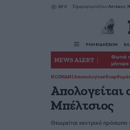
Αστέριος, Ν
Σήμερα
γιορτάζουν:
ΡΟΗ ΕΙΔΗΣΕΩΝ
ΕΛ
Φωτιά σ
NEWS ALERT
μήνυμα 
ΚΟΙΝΩΝΙΑ
#απολογία
#διαφθορά
Απολογείται 
Μπέλτσιος
Θεωρείται κεντρικό πρόσωπο