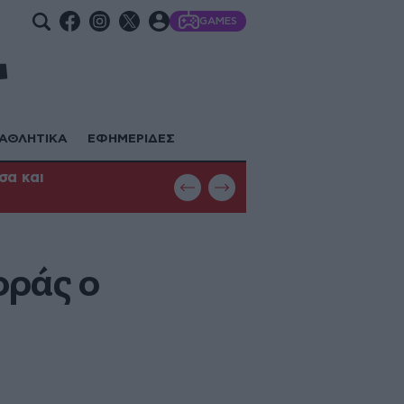
GAMES
ΑΘΛΗΤΙΚΑ
ΕΦΗΜΕΡΙΔΕΣ
σα και
Έσβησε η φωτιά στο Μονοπήγαδο 
οράς ο