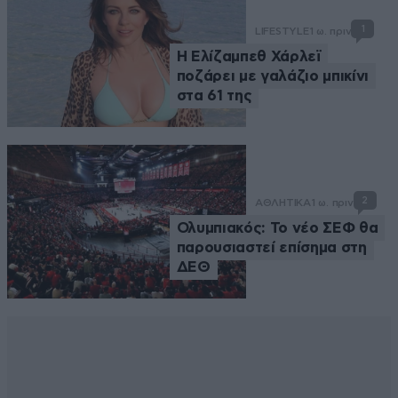
1
LIFESTYLE
1 ω. πριν
Η Ελίζαμπεθ Χάρλεϊ
ποζάρει με γαλάζιο μπικίνι
στα 61 της
2
ΑΘΛΗΤΙΚΑ
1 ω. πριν
Ολυμπιακός: Το νέο ΣΕΦ θα
παρουσιαστεί επίσημα στη
ΔΕΘ