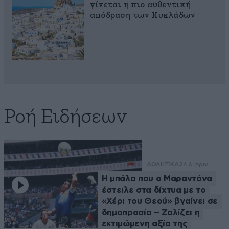
γίνεται η πιο αυθεντική
απόδραση των Κυκλάδων
Ροή Ειδήσεων
ΑΘΛΗΤΙΚΑ
24 λ. πριν
Η μπάλα που ο Μαραντόνα
έστειλε στα δίχτυα με το
«Χέρι του Θεού» βγαίνει σε
δημοπρασία – Ζαλίζει η
εκτιμώμενη αξία της