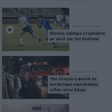
ΑΘΛΗΤΙΚΑ
42 λ. πριν
Ιδανικό επίσημο ντεμπούτο
με γκολ για τον Κούτσια
ΕΛΛΑΔΑ
45 λ. πριν
Υπό έλεγχο η φωτιά σε
κατάστημα ναυτιλιακών
ειδών στον Άλιμο