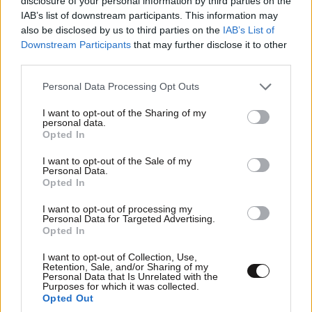
disclosure of your personal information by third parties on the
IAB’s list of downstream participants. This information may
TRENDING
also be disclosed by us to third parties on the
IAB’s List of
Downstream Participants
that may further disclose it to other
third parties.
Please note that this website/app uses one or more Google
Personal Data Processing Opt Outs
services and may gather and store information including but
not limited to your visit or usage behaviour. You may click to
I want to opt-out of the Sharing of my
personal data.
grant or deny consent to Google and its third-party tags to
Opted In
use your data for below specified purposes in below Google
consent section.
I want to opt-out of the Sale of my
Personal Data.
Opted In
I want to opt-out of processing my
Personal Data for Targeted Advertising.
Opted In
ΠΟΛΙΤΙΚΗ
07·08·2026 20:19
I want to opt-out of Collection, Use,
Retention, Sale, and/or Sharing of my
Θανάσης Αυγερινός για Καρυστιανού-Γρατσία:
Personal Data that Is Unrelated with the
«Σπέκουλα, ψεύδη, πολιτική αναξιοπρέπεια και
Purposes for which it was collected.
Opted Out
ανεπίδεκτες μαθήσεως»