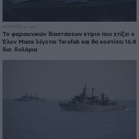
ΚΟΣΜΟΣ
2 ω. πριν
Το φαραωνικών διαστάσεων κτίριο που χτίζει ο
Έλον Μασκ λέγεται Terafab και θα κοστίσει 16,8
δισ. δολάρια