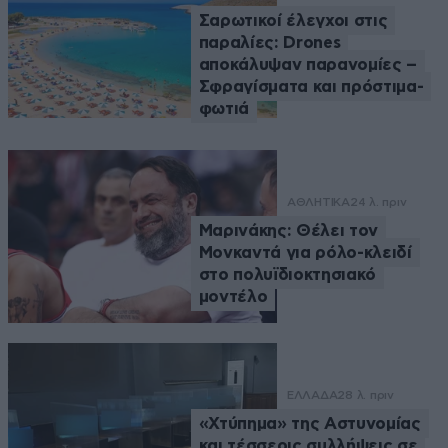
Σαρωτικοί έλεγχοι στις
παραλίες: Drones
αποκάλυψαν παρανομίες –
Σφραγίσματα και πρόστιμα-
φωτιά
ΑΘΛΗΤΙΚΑ
24 λ. πριν
Μαρινάκης: Θέλει τον
Μονκαντά για ρόλο-κλειδί
στο πολυϊδιοκτησιακό
μοντέλο
ΕΛΛΑΔΑ
28 λ. πριν
«Χτύπημα» της Αστυνομίας
και τέσσερις συλλήψεις σε