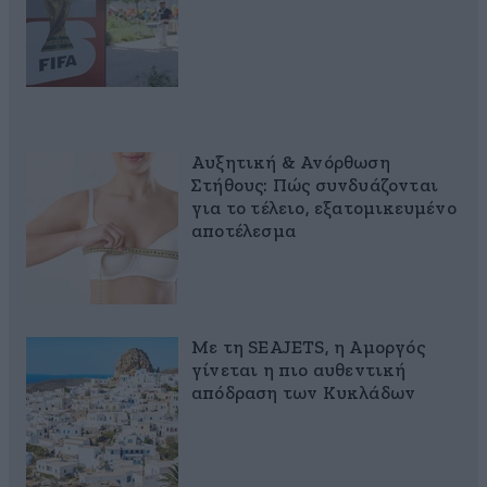
Αυξητική & Ανόρθωση
Στήθους: Πώς συνδυάζονται
για το τέλειο, εξατομικευμένο
αποτέλεσμα
Με τη SEAJETS, η Αμοργός
γίνεται η πιο αυθεντική
απόδραση των Κυκλάδων