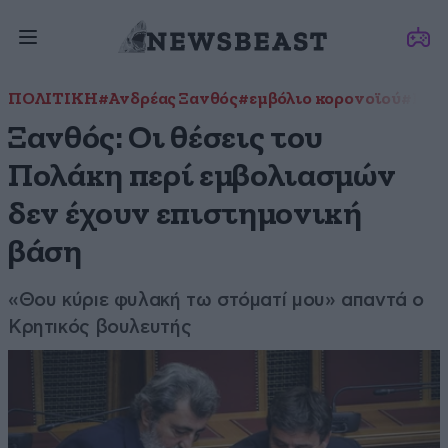
ΠΟΛΙΤΙΚΗ
#Ανδρέας Ξανθός
#εμβόλιο κορονοϊού
#Παύ
Ξανθός: Οι θέσεις του
Πολάκη περί εμβολιασμών
δεν έχουν επιστημονική
βάση
«Θου κύριε φυλακή τω στόματί μου» απαντά ο
Κρητικός βουλευτής