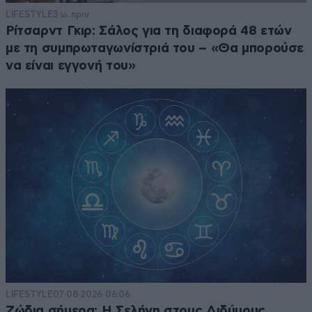
LIFESTYLE
3 ω. πριν
Ρίτσαρντ Γκιρ: Σάλος για τη διαφορά 48 ετών
με τη συμπρωταγωνίστριά του – «Θα μπορούσε
να είναι εγγονή του»
LIFESTYLE
07·08·2026 06:06
Ζώδια σήμερα: Η Σελήνη στους Διδύμους