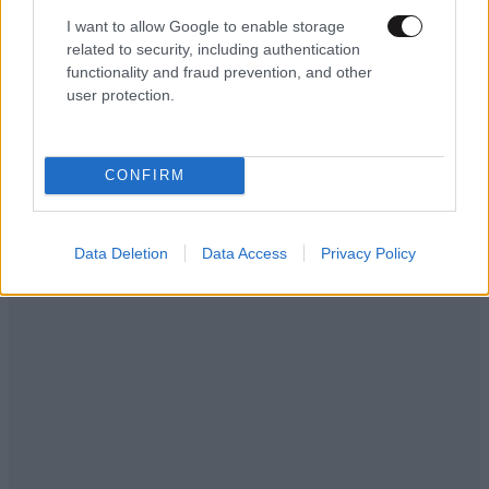
I want to allow Google to enable storage
Σας εκραξε πριν πεθανει, ντροπη σας κοροιδα
related to security, including authentication
συριζαιοι.
functionality and fraud prevention, and other
user protection.
Απαντήστε
1
0
CONFIRM
Θορπ. Μαζι σου
10·09·2021 17:33
Data Deletion
Data Access
Privacy Policy
Ο Παυλακας θα μπορούσε να απαντήσει με ίδιο τόνο
αλλά δεν το πράττει γιατί είναι φίλος και δεν θέλει να
χαλάσει με σύντροφους που αγωνίζονται για την
παράταξη της αριστεροκουμουνιστικης ιδεολογίας!
Απαντήστε
0
0