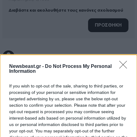
Διαβάστε και ακολουθήστε τους κανόνες σχολιασμού
ΠΡΟΣΘΗΚΗ
nikossss
11·09·2021 13:39
Newsbeast.gr -
Do Not Process My Personal
Εχει απολυτο δικιο να ειναι ΕΞΑΛΟΣ ο γιατρος
Information
Πολλακης για την ΔΙΑΛΥΣΗ ΤΩΝ ΝΟΣΟΚΟΜΕΙΩΝ.
Εκλογες ΤΩΡΑ και αρχηγος Συριζα ο ΠΟΛΑΚΗΣ. και με
If you wish to opt-out of the sale, sharing to third parties, or
το καλο Πρωθυπουργος με πλειοψηφια μεγαλη χχχ
processing of your personal or sensitive information for
targeted advertising by us, please use the below opt-out
section to confirm your selection. Please note that after your
Απαντήστε
0
0
opt-out request is processed you may continue seeing
interest-based ads based on personal information utilized by
Βοθρόφιλε
12·09·2021 15:24
us or personal information disclosed to third parties prior to
your opt-out. You may separately opt-out of the further
Καρέκλες ούτε με κυάλια ψέκες