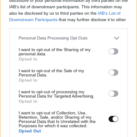
disclosure of your personal information by third parties on the
μνημονιοσκίστες!
IAB’s list of downstream participants. This information may
also be disclosed by us to third parties on the
IAB’s List of
Απαντήστε
0
0
Downstream Participants
that may further disclose it to other
third parties.
Please note that this website/app uses one or more Google
Personal Data Processing Opt Outs
services and may gather and store information including but
not limited to your visit or usage behaviour. You may click to
I want to opt-out of the Sharing of my
personal data.
grant or deny consent to Google and its third-party tags to
Opted In
use your data for below specified purposes in below Google
consent section.
I want to opt-out of the Sale of my
ΠΕΡΙΣΣΟΤΕΡΑ ΣΧΟΛΙΑ
Personal Data.
Opted In
I want to opt-out of processing my
Personal Data for Targeted Advertising.
Opted In
TRENDING
I want to opt-out of Collection, Use,
Retention, Sale, and/or Sharing of my
Personal Data that Is Unrelated with the
Purposes for which it was collected.
Opted Out