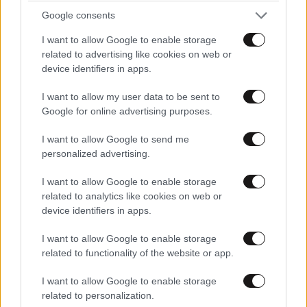
Μα τι λεει;;;
10·09·2021 23:50
Google consents
Καποιος να πει στον κυριο Πολακη οτι εκανε το
I want to allow Google to enable storage
εμβολιο.
related to advertising like cookies on web or
device identifiers in apps.
Απαντήστε
1
0
I want to allow my user data to be sent to
Google for online advertising purposes.
I want to allow Google to send me
αμε κατακαημενε
10·09·2021 20:32
ΕΛΛΑΔΑ
2 ω. πριν
personalized advertising.
Ζευγάρι από τις ΗΠΑ που «υιοθέτησε» τον
στα λλευκα ορη να βοσκαρισεις τα προβατα
I want to allow Google to enable storage
Αφγανό κατηγορούμενο για τη δολοφονία της
σου..τελος η πολιτικη για σενα συριζουβριστη
related to analytics like cookies on web or
Ελίζαμπεθ Ρος: «Είμαστε συντετριμμένοι – Δεν
αστοκαπιταλα του εφκα
device identifiers in apps.
έδειξε ποτέ ότι ήταν ικανός για κάτι τέτοιο»
Απαντήστε
1
0
I want to allow Google to enable storage
related to functionality of the website or app.
I want to allow Google to enable storage
related to personalization.
Σας εκραξε πριν πεθα
10·09·2021 18:28