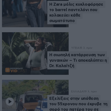
Η Zara μόλις κυκλοφόρησε
το barrel παντελόνι που
κολακεύει κάθε
σωματότυπο
ΥΓΕΙΑ
15 λ. πριν
Η σιωπηλή κατάρρευση των
γυναικών – Τι αποκαλύπτει η
Dr. Καλαϊτζή
ΕΛΛΑΔΑ
19 λ. πριν
Εξελίξεις στην υπόθεση
του 55χρονου που έκρυβε τη
σορό του πατέρα του σε