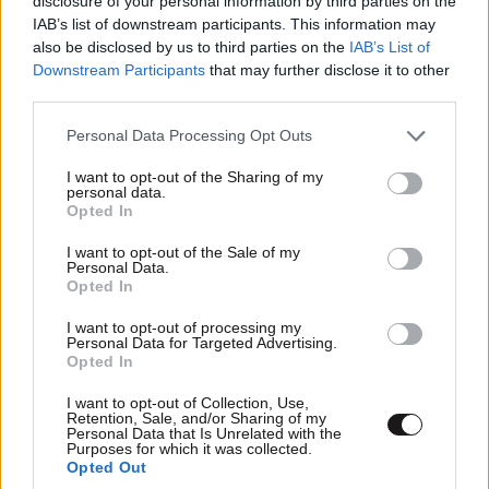
disclosure of your personal information by third parties on the
IAB’s list of downstream participants. This information may
Xαρακτήρες: 0/1000
also be disclosed by us to third parties on the
IAB’s List of
Διαβάστε και ακολουθήστε τους κανόνες σχολιασμού
Downstream Participants
that may further disclose it to other
third parties.
ΠΡΟΣΘΗΚΗ
Please note that this website/app uses one or more Google
Personal Data Processing Opt Outs
services and may gather and store information including but
not limited to your visit or usage behaviour. You may click to
I want to opt-out of the Sharing of my
personal data.
grant or deny consent to Google and its third-party tags to
Opted In
use your data for below specified purposes in below Google
TRENDING
consent section.
I want to opt-out of the Sale of my
Personal Data.
Opted In
I want to opt-out of processing my
Personal Data for Targeted Advertising.
Opted In
I want to opt-out of Collection, Use,
Retention, Sale, and/or Sharing of my
Personal Data that Is Unrelated with the
Purposes for which it was collected.
Opted Out