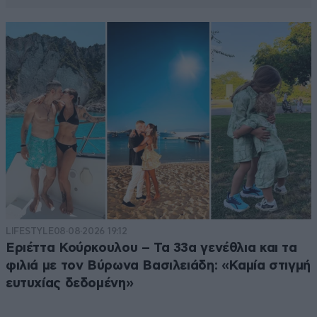
LIFESTYLE
08·08·2026 19:12
Εριέττα Κούρκουλου – Τα 33α γενέθλια και τα
φιλιά με τον Βύρωνα Βασιλειάδη: «Καμία στιγμή
ευτυχίας δεδομένη»