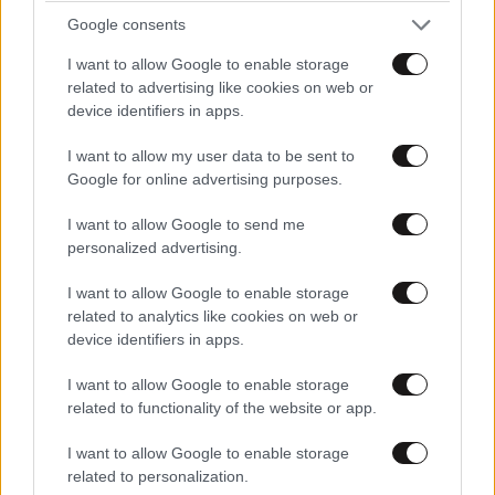
Google consents
I want to allow Google to enable storage
related to advertising like cookies on web or
device identifiers in apps.
ΚΟΣΜΟΣ
09·08·2026 07:44
Η αυτοκρατορία του «Έντικ» και ο «μεγάλος»
I want to allow my user data to be sent to
που φέρεται να βρίσκεται πίσω του – Τι ορίζει ο
Google for online advertising purposes.
όρος Greek Mafia
I want to allow Google to send me
personalized advertising.
I want to allow Google to enable storage
related to analytics like cookies on web or
device identifiers in apps.
I want to allow Google to enable storage
related to functionality of the website or app.
I want to allow Google to enable storage
related to personalization.