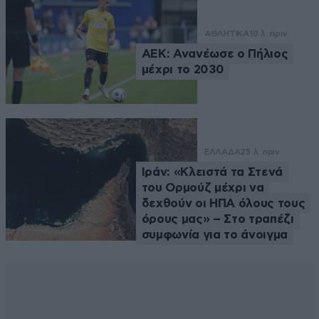
ΑΘΛΗΤΙΚΑ
10 λ. πριν
ΑΕΚ: Ανανέωσε ο Πήλιος
μέχρι το 2030
ΕΛΛΑΔΑ
25 λ. πριν
Ιράν: «Κλειστά τα Στενά
του Ορμούζ μέχρι να
δεχθούν οι ΗΠΑ όλους τους
όρους μας» – Στο τραπέζι
συμφωνία για το άνοιγμα