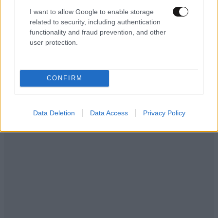
του απαιτεί συνεργασία και επιστήμη»
I want to allow Google to enable storage
related to security, including authentication
functionality and fraud prevention, and other
user protection.
Ακολουθήστε το
NEWSBEAST
στο
Google News
CONFIRM
και μάθετε πρώτοι όλες τις ειδήσεις
Data Deletion
Data Access
Privacy Policy