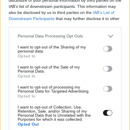
disclosure of your personal information by third parties on the
IAB’s list of downstream participants. This information may
also be disclosed by us to third parties on the
IAB’s List of
Downstream Participants
that may further disclose it to other
Ενδεχομένως και σήμερα η πρώτη εκτίμηση του
third parties.
ιατροδικαστή για τον 90χρονο που βρέθηκε σε
Please note that this website/app uses one or more Google
Personal Data Processing Opt Outs
καταψύκτη στον Μυστρά – Τι υποστηρίζει ο
services and may gather and store information including but
γιος του
not limited to your visit or usage behaviour. You may click to
I want to opt-out of the Sharing of my
personal data.
grant or deny consent to Google and its third-party tags to
Opted In
use your data for below specified purposes in below Google
consent section.
I want to opt-out of the Sale of my
Personal Data.
Opted In
I want to opt-out of processing my
Personal Data for Targeted Advertising.
Opted In
I want to opt-out of Collection, Use,
Retention, Sale, and/or Sharing of my
Personal Data that Is Unrelated with the
Purposes for which it was collected.
Opted Out