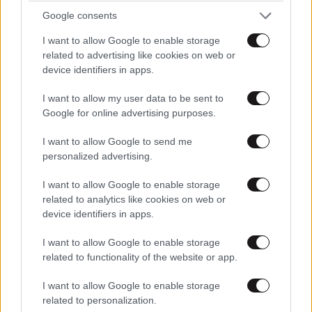
μειωσουν τους φορους... ποσο πλανεμενοι
Google consents
ειστε καποιοι.
I want to allow Google to enable storage
related to advertising like cookies on web or
Απαντήστε
0
3
device identifiers in apps.
N1k0ssT
12·07·2013 18:25
I want to allow my user data to be sent to
Google for online advertising purposes.
Πετάχτηκε το κουμούνι γιατί του
I want to allow Google to send me
θίξατε το δημόσιο, μη τζίζ. Το
personalized advertising.
καλύτερο θα ήταν να ήμασταν όλοι
δημόσιοι λοιπόν κύριε κομονιστά έτσι;
I want to allow Google to enable storage
Ποιός θα δούλευε τότε; Αντε προσκύνα
related to analytics like cookies on web or
τη μούμια σου στη Μόσχα.
device identifiers in apps.
Απαντήστε
2
0
I want to allow Google to enable storage
related to functionality of the website or app.
I want to allow Google to enable storage
related to personalization.
Ανδρεας
11·07·2013 15:30