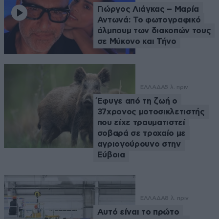
Γιώργος Λιάγκας – Μαρία
Αντωνά: Το φωτογραφικό
άλμπουμ των διακοπών τους
σε Μύκονο και Τήνο
ΕΛΛΑΔΑ
5 λ. πριν
Έφυγε από τη ζωή ο
37χρονος μοτοσικλετιστής
που είχε τραυματιστεί
σοβαρά σε τροχαίο με
αγριογούρουνο στην
Εύβοια
ΕΛΛΑΔΑ
8 λ. πριν
Αυτό είναι το πρώτο