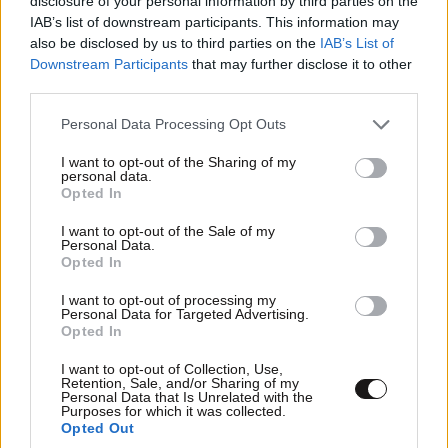
disclosure of your personal information by third parties on the
Απαντήστε
2
0
IAB’s list of downstream participants. This information may
also be disclosed by us to third parties on the
IAB’s List of
Downstream Participants
that may further disclose it to other
third parties.
daidalos
11·07·2013 16:40
Please note that this website/app uses one or more Google
Personal Data Processing Opt Outs
services and may gather and store information including but
Οταν οι ιδιωτικοί υπάλληλοι ψηφίζουν τα
not limited to your visit or usage behaviour. You may click to
I want to opt-out of the Sharing of my
κόμματα του δημοσίου( ΝΔ, ΠΑΣΟΚ, ΣΥΡΙΖΑ,
personal data.
grant or deny consent to Google and its third-party tags to
Opted In
ΚΚΕ, ΔΗΜΑΡ ) μην έχουμε απαιτήσεις γιατί μας
use your data for below specified purposes in below Google
γδέρνουν με τους φόρους, όταν θα
consent section.
I want to opt-out of the Sale of my
Personal Data.
συνασπιστούμε όλοι τότε θα προστατευτούμαι
Opted In
απο την τυραννία των κομματικών στρατών.
I want to opt-out of processing my
Personal Data for Targeted Advertising.
Απαντήστε
4
3
Opted In
11·07·2013
I want to opt-out of Collection, Use,
ΚομμουνιστηςΑντικαπιταλιστης
22:22
Retention, Sale, and/or Sharing of my
Personal Data that Is Unrelated with the
Purposes for which it was collected.
ναι και αν απολυθουν ολο οι δημοσιοι
Opted Out
υπαλληλοι εχεις την εντυπωση οτι θα σου