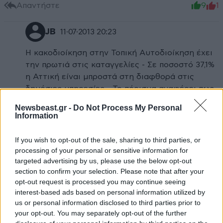
Απαντήστε
9
1
JB
11·07·2013 20:23
Η κακοδιοίκηση στην Τοπική Αυτοδιοίκηση έχει
την πρωτιά στις καταγγελίες - Σε ποσοστό 37,1%
η Αττική είναι μπροστά στη διαφθορά στις
δημόσιες υπηρεσίες - Το πόρισμα αναφέρει πως
η άσκηση εξουσίας από τους αιρετούς άρχοντες
Newsbeast.gr -
Do Not Process My Personal
βρίσκονται στα όρια της νομιμότητας - Στην
Information
υγεία εξακολουθεί να αιμορραγεί το κράτος με
τις υπερτιμολογήσειςΗ οικονομική διαχείριση
If you wish to opt-out of the sale, sharing to third parties, or
αποτελεί και το 2012 το μεγαλύτερο ποσοστό
processing of your personal or sensitive information for
των υποθέσεων ανά θεματική κατηγορία, που
targeted advertising by us, please use the below opt-out
section to confirm your selection. Please note that after your
διερεύνησε ο γενικός επιθεωρητής Δημόσιας
opt-out request is processed you may continue seeing
Διοίκησης (ΓΕΔΔ). Όσον αφορά την κατάταξη
interest-based ads based on personal information utilized by
των υποθέσεων ανά δημόσιο φορέα, την πρωτιά
us or personal information disclosed to third parties prior to
κρατά και φέτος η Τοπική Αυτοδιοίκηση.
your opt-out. You may separately opt-out of the further