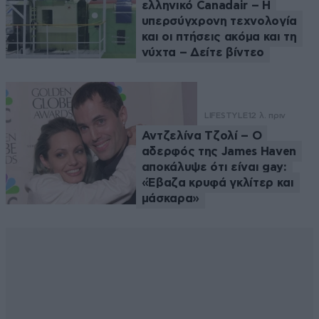
ελληνικό Canadair – Η
υπερσύγχρονη τεχνολογία
και οι πτήσεις ακόμα και τη
νύχτα – Δείτε βίντεο
LIFESTYLE
12 λ. πριν
Αντζελίνα Τζολί – Ο
αδερφός της James Haven
αποκάλυψε ότι είναι gay:
«Έβαζα κρυφά γκλίτερ και
μάσκαρα»