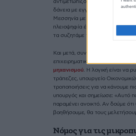
αντιμετωπίζουμε». Ως παραδείγμ
authenti
δάνεια με εγγύηση του Δημοσίου
Μεσσηνία με σεισμούς παλιότερα 
πλειοψηφία έχουν βρεθεί λύσεις,
τα συζητάμε τώρα» όπως είπε.
Και μετά, συνέχισε ο ίδιος, είνα
επιχειρηματικών δανείων όπου δ
μηχανισμού
. Η λογική είναι να 
τράπεζες, υπουργείο Οικονομικώ
τροποποιήσεις για να κάνουμε πιο
υπουργός και σημείωσε: «Αυτό πο
παραμένει ανοικτό. Αν δούμε ότι
βοηθήσουμε, θα τους μελετήσουμ
Νόμος για τις μικροπ