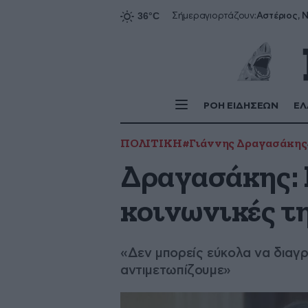
Αστέριος, Ν
Σήμερα
γιορτάζουν:
ΡΟΗ ΕΙΔΗΣΕΩΝ
ΕΛ
ΠΟΛΙΤΙΚΗ
#Γιάννης Δραγασάκης
Δραγασάκης: Η
κοινωνικές τ
«Δεν μπορείς εύκολα να διαγρ
αντιμετωπίζουμε»