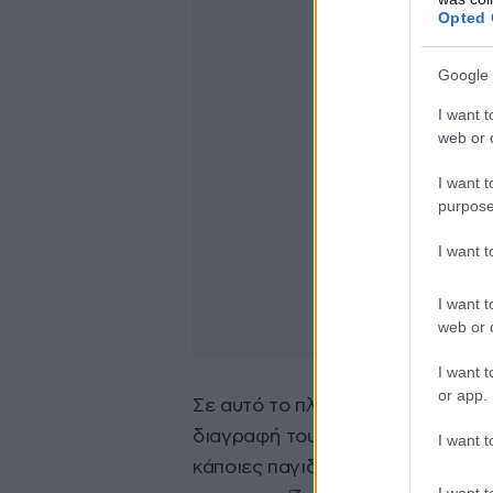
Opted 
Google 
I want t
web or d
I want t
purpose
I want 
I want t
web or d
I want t
or app.
Σε αυτό το πλαίσιο σημείωσε: «Δ
διαγραφή του χρέους θα πρέπει κ
I want t
κάποιες παγιδεύσεις και προσπαθή
I want t