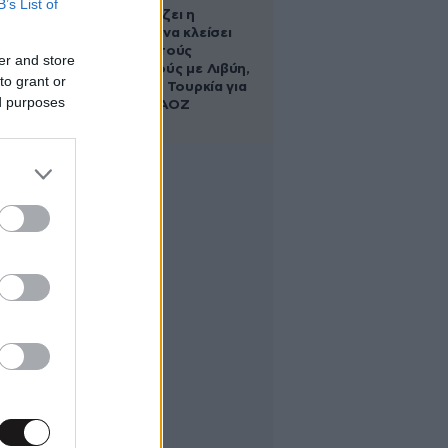
B’s List of
Πώς σχεδιάζει η
κυβέρνηση να κλείσει
τους ανοιχτούς
er and store
λογαριασμούς με Λιβύη,
to grant or
Αλβανία και Τουρκία για
ed purposes
τη χάραξη ΑΟΖ