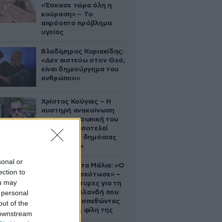
«Έσκασε τώρα όλη η
κούραση» – Το
απρόοπτο πρόβλημα
υγείας
Βλαδίμηρος Κυριακίδης:
«Δεν πιστεύω στον Θεό,
είναι δημιούργημα του
ανθρώπου»
Χρίστος Κούγιας – Η
αυστηρή ανακοίνωση
για την προσωπική του
ζωή: «Δεν αποτελεί
αντικείμενο δημόσιας
συζήτησης»
sonal or
Τραγωδία στα Μάλια: «Ο
ection to
πανικός τη σκότωσε» –
ou may
Τι λένε μάρτυρες για τη
 personal
42χρονη Ολλανδή που
πνίγηκε προσπαθώντας
out of the
να σώσει τη φίλη της
 downstream