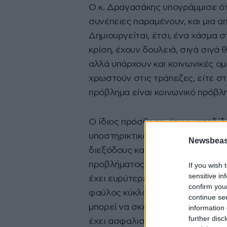
Ο κ. Δραγασάκης υπογράμμισε ότι
συνέπειες παραμένουν, και μια απ
Δημιουργείται, έτσι, ένα χάσμα σ
κρίση, έχουν δουλειά, σιγά σιγά 
αλλά υπάρχουν και κοινωνικές ομ
χρωστούν στις τράπεζες, είτε στη
πρόβλημα είναι κοινωνικό πρόβλη
Ο ίδιος πρόσθεσε, όπως μεταδίδ
υποστηρικτικού κράτους, ενός κρ
Newsbeast
διεξόδους και λύσεις. Όχι με τη
προβλήματος. Αν ένα κομμάτι της
If you wish 
sensitive in
έχει ευρύτερες συνέπειες, δεν α
confirm you
φαύλος κύκλος. Αν η οικογένεια
continue se
μπορεί να σκεφτεί μετά νέο δάνει
information 
further disc
έχει ασφαλιστική ή φορολογική ε