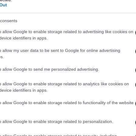
Out
consents
o allow Google to enable storage related to advertising like cookies on
evice identifiers in apps.
o allow my user data to be sent to Google for online advertising
s.
to allow Google to send me personalized advertising.
o allow Google to enable storage related to analytics like cookies on
evice identifiers in apps.
o allow Google to enable storage related to functionality of the website
εν μπορείς εύκολα να διαγράφεις χρέη, διότι τη
άποιος τελικά να την επωμιστεί. Αλλά είδαμε
o allow Google to enable storage related to personalization.
σαμε σιγά σιγά, μία μία να τις
o allow Google to enable storage related to security, including