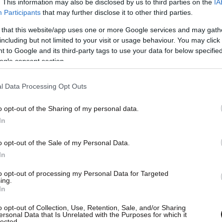
. This information may also be disclosed by us to third parties on the
IA
ε εμείς θα βοηθήσουμε ώστε ο φαύλος κύκλος
Participants
that may further disclose it to other third parties.
ή παίρνει φορολογική ενημερότητα, παίρνει
 that this website/app uses one or more Google services and may gath
να ρυθμίσει το χρέος του, μπορεί να ανοίξει μια
including but not limited to your visit or usage behaviour. You may click 
όσμο κλπ. Άρα υπάρχει κοινωνικό όφελος από
 to Google and its third-party tags to use your data for below specifi
ogle consent section.
.
l Data Processing Opt Outs
o opt-out of the Sharing of my personal data.
In
o opt-out of the Sale of my Personal Data.
In
to opt-out of processing my Personal Data for Targeted
ing.
In
o opt-out of Collection, Use, Retention, Sale, and/or Sharing
ersonal Data that Is Unrelated with the Purposes for which it
lected.