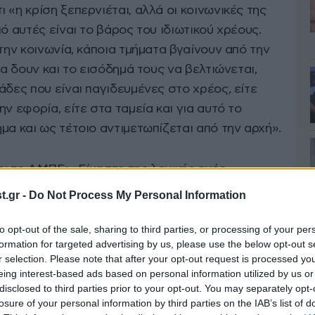
 «η κρίση ξεπερνιέται, αλλά οι κοινωνικές της
ό αυτές είναι το βάρος του ιδιωτικού χρέους.
την κοινωνία, κάποια τμήματα βγαίνουν από την
θα δουν και το εισόδημά τους να βελτιώνεται,
άδες που είναι παγιδευμένες στο χρέος, είτε
ν εφορία, είτε στα ταμεία και για αυτό το
μα και ως τέτοιο αντιμετωπίζεται από την αρχή».
ει το ΑΜΠΕ: «Είμαστε της λογικής ενός
άτους που δεν τιμωρεί, αλλά προσπαθεί να βρει
.gr -
Do Not Process My Personal Information
ν έννοια της φιλανθρωπίας, αλλά του κοινωνικού
 κοινωνίας είναι παγιδευμένο στα χρέη, αυτό
to opt-out of the sale, sharing to third parties, or processing of your per
formation for targeted advertising by us, please use the below opt-out s
φορά μόνο τους ίδιους. Δημιουργείται ένας
r selection. Please note that after your opt-out request is processed y
 χρωστάει το στεγαστικό, προφανώς κανείς δεν
eing interest-based ads based on personal information utilized by us or
ο ή να φτιάξει νέο σπίτι. Αν η επιχείρηση δεν
disclosed to third parties prior to your opt-out. You may separately opt-
losure of your personal information by third parties on the IAB’s list of
νημερότητα δεν μπορεί να επεκταθεί, ακόμα και