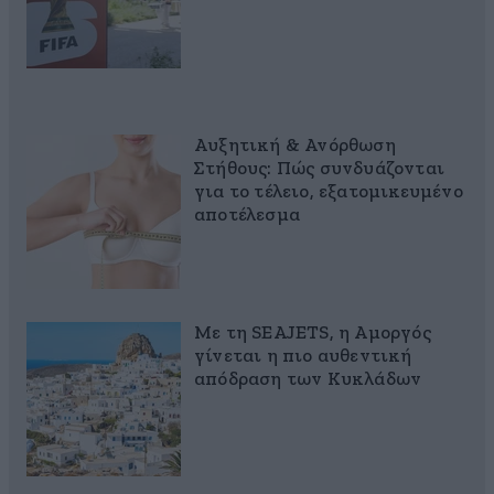
Αυξητική & Ανόρθωση
Στήθους: Πώς συνδυάζονται
για το τέλειο, εξατομικευμένο
αποτέλεσμα
Με τη SEAJETS, η Αμοργός
γίνεται η πιο αυθεντική
απόδραση των Κυκλάδων