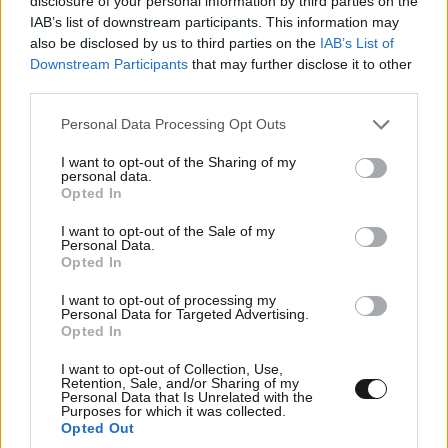
disclosure of your personal information by third parties on the
IAB’s list of downstream participants. This information may
also be disclosed by us to third parties on the
IAB’s List of
Downstream Participants
that may further disclose it to other
third parties.
Please note that this website/app uses one or more Google
Personal Data Processing Opt Outs
services and may gather and store information including but
not limited to your visit or usage behaviour. You may click to
I want to opt-out of the Sharing of my
personal data.
Xαρακτήρες: 0/1000
grant or deny consent to Google and its third-party tags to
Opted In
use your data for below specified purposes in below Google
Διαβάστε και ακολουθήστε τους κανόνες σχολιασμού
consent section.
I want to opt-out of the Sale of my
Personal Data.
Opted In
ΠΡΟΣΘΗΚΗ
I want to opt-out of processing my
Personal Data for Targeted Advertising.
Opted In
TRENDING
I want to opt-out of Collection, Use,
Retention, Sale, and/or Sharing of my
Personal Data that Is Unrelated with the
Purposes for which it was collected.
Opted Out