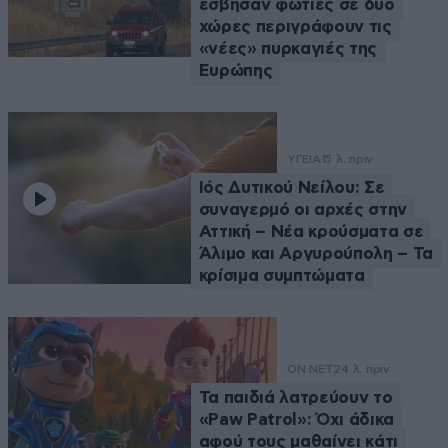
έσβησαν φωτιές σε δύο
χώρες περιγράφουν τις
«νέες» πυρκαγιές της
Ευρώπης
ΥΓΕΙΑ
15 λ. πριν
Ιός Δυτικού Νείλου: Σε
συναγερμό οι αρχές στην
Αττική – Νέα κρούσματα σε
Άλιμο και Αργυρούπολη – Τα
κρίσιμα συμπτώματα
ON NET
24 λ. πριν
Τα παιδιά λατρεύουν το
«Paw Patrol»: Όχι άδικα
αφού τους μαθαίνει κάτι