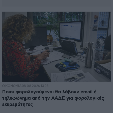
Αντε
08·07·2025 12:42
Και καθρεφτάκια στους ιθαγενείς τωρα
Απαντήστε
1
0
Μπλιάχ!
08·07·2025 14:47
Μην ξεχνάς και τις χαντρες
Απαντήστε
0
0
ΟΙΚΟΝΟΜΙΑ
08·08·2026 13:03
Ποιοι φορολογούμενοι θα λάβουν email ή
τηλεφώνημα από την ΑΑΔΕ για φορολογικές
εκκρεμότητες