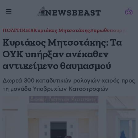
ΠΟΛΙΤΙΚΗ
#Κυριάκος Μητσοτάκης
#πρωθυπουργός
#ρ
Κυριάκος Μητσοτάκης: Τα
ΟΥΚ υπήρξαν ανέκαθεν
αντικείμενο θαυμασμού
Δωρεά 300 καταδυτικών ρολογιών χειρός προς
τη μονάδα Υποβρυχίων Καταστροφών