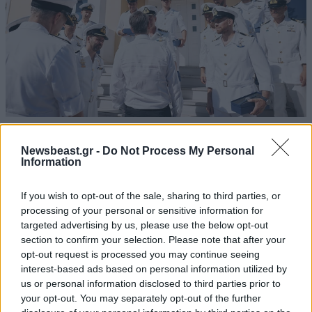
Newsbeast.gr -
Do Not Process My Personal
Η Πρόεδρος του Κοινωφελούς Ιδρύματος
Information
«Αθανάσιος Κ. Λασκαρίδης», Εύη Λαζού –
Λασκαρίδη, σημείωσε από την πλευρά της:
If you wish to opt-out of the sale, sharing to third parties, or
«Βρίσκομαι σήμερα εδώ εκπροσωπώντας το
processing of your personal or sensitive information for
targeted advertising by us, please use the below opt-out
Κοινωφελές Ίδρυμα “Αθανάσιος Κ. Λασκαρίδης”, σε
section to confirm your selection. Please note that after your
μια τελετή που για εμάς έχει ουσιαστικό
opt-out request is processed you may continue seeing
συμβολισμό.
interest-based ads based on personal information utilized by
us or personal information disclosed to third parties prior to
Η δωρεά των 300 καταδυτικών ρολογιών χειρός προς
your opt-out. You may separately opt-out of the further