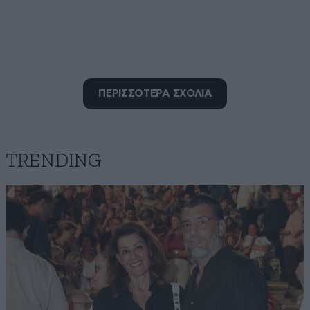
ΠΕΡΙΣΣΟΤΕΡΑ ΣΧΟΛΙΑ
TRENDING
Κρητικός 1
08·07·2025 13:13
Το γράφω ξανά!! Μήπως και το χωνέψω και
σταματήσω να γελάω!! Απο το ξεθτηλισμα του
Μητσοτάκη. Τι λες ρε αθεόφοβε !!!! 100.000.000.000
στα ράσα !! Στα παιδιά αυτά ένα ρολόι και καμαρώνεις