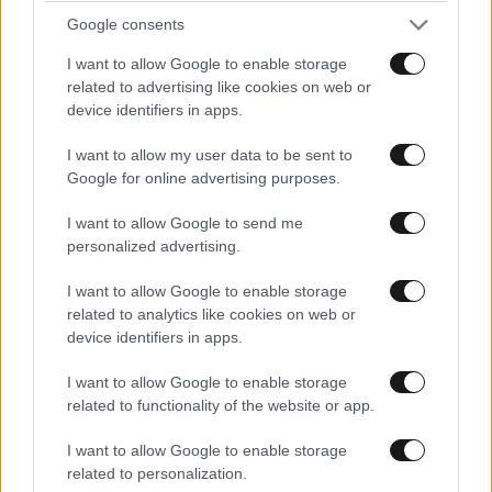
καθαρισμών σε νησιά και ηπειρωτικές περιοχές, με τη
Google consents
συμμετοχή περισσότερων από 1.600 εθελοντών από
I want to allow Google to enable storage
όλους τους κλάδους των Ενόπλων Δυνάμεων,
related to advertising like cookies on web or
απομακρύνοντας πάνω από 45 τόνους
device identifiers in apps.
απορριμμάτων από την ευαίσθητη ακτογραμμή των
νησιών μας.
I want to allow my user data to be sent to
Google for online advertising purposes.
Ήταν κυριολεκτικά περισσότερα από 3.200 χέρια που
I want to allow Google to send me
έδρασαν για έναν κοινό σκοπό. Αυτή είναι η
personalized advertising.
απόδειξη πως οι ουσιαστικές συνέργειες χτίζονται
στο πεδίο της δράσης, εκεί όπου μετουσιώνονται σε
I want to allow Google to enable storage
related to analytics like cookies on web or
πραγματικό αποτέλεσμα και υλοποιούνται με
device identifiers in apps.
σεβασμό, επαγγελματισμό και αίσθημα καθήκοντος.
I want to allow Google to enable storage
Ο ιδρυτής μας, Αθανάσιος Λασκαρίδης, πιστεύει
related to functionality of the website or app.
βαθιά στον ρόλο και στη σημασία των Ενόπλων
I want to allow Google to enable storage
Δυνάμεων και αυτό αποτυπώνεται σταθερά από τις
related to personalization.
στοχευμένες δωρεές του.