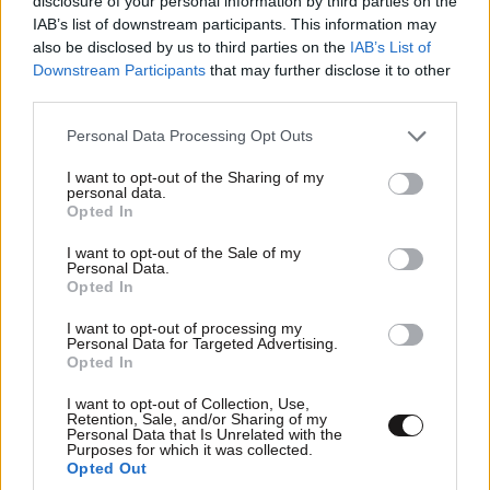
τη μονάδα Υποβρυχίων Καταστροφών αποτελεί μια
disclosure of your personal information by third parties on the
IAB’s list of downstream participants. This information may
ακόμα πράξη έμπρακτης αναγνώρισης της σημασίας
also be disclosed by us to third parties on the
IAB’s List of
του έργου των Ενόπλων Δυνάμεων και της ανάγκης
Downstream Participants
that may further disclose it to other
να στηρίζεται αυτή με κάθε δυνατό τρόπο.
third parties.
Please note that this website/app uses one or more Google
Η συνεργασία μας με τις Ένοπλες Δυνάμεις δεν
Personal Data Processing Opt Outs
services and may gather and store information including but
είναι ούτε περιστασιακή ούτε συγκυριακή.
not limited to your visit or usage behaviour. You may click to
I want to opt-out of the Sharing of my
personal data.
Αντιθέτως, είναι ουσιαστική και ενισχύεται χρόνο με
grant or deny consent to Google and its third-party tags to
Opted In
το χρόνο. Χτίστηκε μέσα στο πεδίο, εκεί όπου ο
use your data for below specified purposes in below Google
consent section.
καθένας μας δρα με διαφορετική αποστολή αλλά με
I want to opt-out of the Sale of my
Personal Data.
κοινή ευθύνη απέναντι στη χώρα μας. Εσείς για την
Opted In
υπεράσπιση της εθνικής ασφάλειας και εμείς για την
I want to opt-out of processing my
προστασία του φυσικού της πλούτου.
Personal Data for Targeted Advertising.
Opted In
Η συνεργασία μας έχει και θεσμικό χαρακτήρα, μέσα
I want to opt-out of Collection, Use,
από το μνημόνιο συνεργασίας με το Υπουργείο
Retention, Sale, and/or Sharing of my
Personal Data that Is Unrelated with the
Εθνικής Άμυνας. Μέχρι σήμερα έχουμε υλοποιήσει 11
Purposes for which it was collected.
Opted Out
κοινές δράσεις παράκτιων και ηπειρωτικών