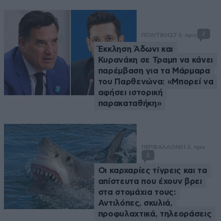
2
ΠΟΛΙΤΙΚΗ
27 λ. πριν
Έκκληση Άδωνι και
Κυρανάκη σε Τραμπ να κάνει
παρέμβαση για τα Μάρμαρα
του Παρθενώνα: «Μπορεί να
αφήσει ιστορική
παρακαταθήκη»
ΠΕΡΙΒΑΛΛΟΝ
31 λ. πριν
2
Οι καρχαρίες τίγρεις και τα
απίστευτα που έχουν βρει
στα στομάχια τους:
Αντιλόπες, σκυλιά,
προφυλαχτικά, τηλεοράσεις