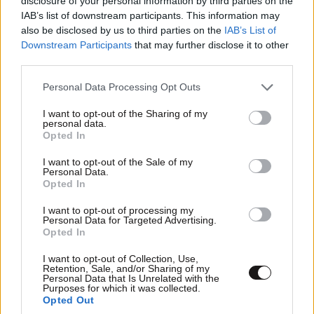
disclosure of your personal information by third parties on the
IAB’s list of downstream participants. This information may
also be disclosed by us to third parties on the
IAB’s List of
Downstream Participants
that may further disclose it to other
third parties.
Please note that this website/app uses one or more Google
Personal Data Processing Opt Outs
services and may gather and store information including but
Xαρακτήρες: 0/1000
not limited to your visit or usage behaviour. You may click to
I want to opt-out of the Sharing of my
personal data.
Διαβάστε και ακολουθήστε τους κανόνες σχολιασμού
grant or deny consent to Google and its third-party tags to
Opted In
use your data for below specified purposes in below Google
consent section.
ΠΡΟΣΘΗΚΗ
I want to opt-out of the Sale of my
Personal Data.
Opted In
I want to opt-out of processing my
Personal Data for Targeted Advertising.
Όταν ξέρεις
08·07·2025 15:45
Opted In
I want to opt-out of Collection, Use,
πως απευθύνεσαι σε όρθια γελάδια και το θράσος
Retention, Sale, and/or Sharing of my
περισσεύει...
Personal Data that Is Unrelated with the
Purposes for which it was collected.
Opted Out
Απαντήστε
0
0