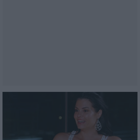
Απαντήστε
0
0
Βρε Βρε
08·07·2025 14:39
Έλεγα και γω, σε ποιο άρθρο δουλεύουν σήμερα τα
τρολς.. Όλα εδώ μαζεμένα.. Λογικό. Με 16 μονάδες
διαφορά ούτε καλοκαίρι δεν θα κάνουν.
Απαντήστε
0
1
Εγώ πάντως
08·07·2025 15:30
έγραφα και από Παξούς.Το μεσημέρι .
Απαντήστε
0
0