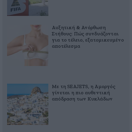
Αυξητική & Ανόρθωση
Στήθους: Πώς συνδυάζονται
για το τέλειο, εξατομικευμένο
αποτέλεσμα
Με τη SEAJETS, η Αμοργός
γίνεται η πιο αυθεντική
απόδραση των Κυκλάδων