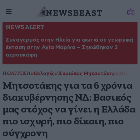
NEWS ALERT
Συναγερμός στην Ηλεία για φωτιά σε γεωργική
έκταση στην Αγία Μαρίνα – Σηκώθηκαν 3
αεροσκάφη
ΠΟΛΙΤΙΚΗ
#Εκλογές
#Κυριάκος Μητσοτάκης
#Νέα Δημ
Μητσοτάκης για τα 6 χρόνια
διακυβέρνησης ΝΔ: Βασικός
μας στόχος να γίνει η Ελλάδα
πιο ισχυρή, πιο δίκαιη, πιο
σύγχρονη