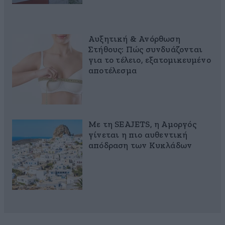
Αυξητική & Ανόρθωση
Στήθους: Πώς συνδυάζονται
για το τέλειο, εξατομικευμένο
αποτέλεσμα
Με τη SEAJETS, η Αμοργός
γίνεται η πιο αυθεντική
απόδραση των Κυκλάδων