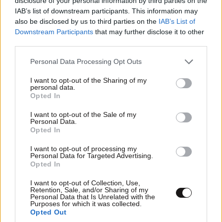
disclosure of your personal information by third parties on the
Διαβάστε και ακολουθήστε τους κανόνες σχολιασμού
IAB’s list of downstream participants. This information may
also be disclosed by us to third parties on the
IAB’s List of
ΠΡΟΣΘΗΚΗ
Downstream Participants
that may further disclose it to other
third parties.
Please note that this website/app uses one or more Google
Personal Data Processing Opt Outs
services and may gather and store information including but
not limited to your visit or usage behaviour. You may click to
I want to opt-out of the Sharing of my
Δηλαδή αν ψηφίσω;
04·06·2026 19:33
personal data.
grant or deny consent to Google and its third-party tags to
Opted In
use your data for below specified purposes in below Google
Συνέχιση της σταθερότητας θα πάει ήσυχα και
consent section.
σταθερά η ζωή μου;
I want to opt-out of the Sale of my
Personal Data.
Opted In
Απαντήστε
0
1
I want to opt-out of processing my
Personal Data for Targeted Advertising.
Opted In
I want to opt-out of Collection, Use,
Retention, Sale, and/or Sharing of my
Personal Data that Is Unrelated with the
Purposes for which it was collected.
Opted Out