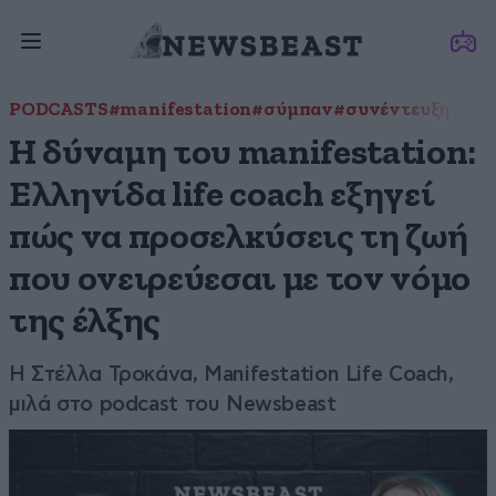
PODCASTS
#manifestation
#σύμπαν
#συνέντευξη
Η δύναμη του manifestation:
Ελληνίδα life coach εξηγεί
πώς να προσελκύσεις τη ζωή
που ονειρεύεσαι με τον νόμο
της έλξης
Η Στέλλα Τροκάνα, Manifestation Life Coach,
μιλά στο podcast του Newsbeast