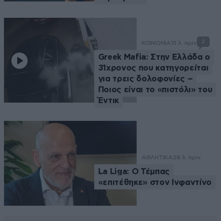
2
ΚΟΙΝΩΝΙΑ
15 λ. πριν
Greek Mafia: Στην Ελλάδα ο
31χρονος που κατηγορείται
για τρεις δολοφονίες –
Ποιος είναι το «πιστόλι» του
Έντικ
ΑΘΛΗΤΙΚΑ
28 λ. πριν
La Liga: Ο Τέμπας
«επιτέθηκε» στον Ινφαντίνο