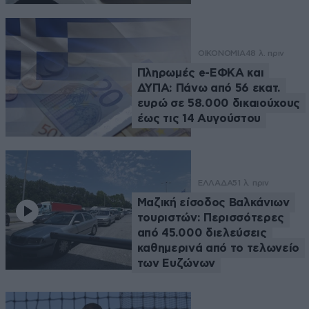
ΟΙΚΟΝΟΜΙΑ
48 λ. πριν
Πληρωμές e-ΕΦΚΑ και
ΔΥΠΑ: Πάνω από 56 εκατ.
ευρώ σε 58.000 δικαιούχους
έως τις 14 Αυγούστου
ΕΛΛΑΔΑ
51 λ. πριν
Μαζική είσοδος Βαλκάνιων
τουριστών: Περισσότερες
από 45.000 διελεύσεις
καθημερινά από το τελωνείο
των Ευζώνων