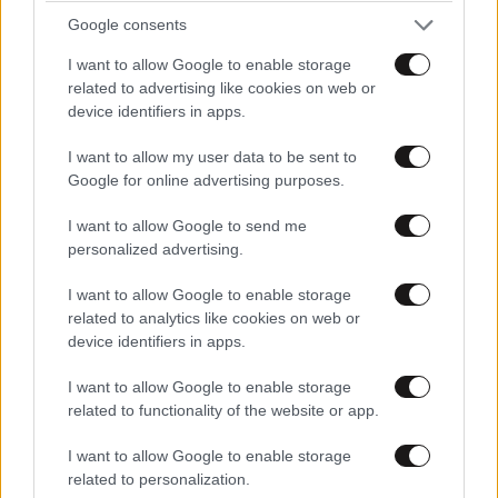
Google consents
I want to allow Google to enable storage
related to advertising like cookies on web or
device identifiers in apps.
I want to allow my user data to be sent to
Google for online advertising purposes.
I want to allow Google to send me
[...]
ΠΕΡΙΣΣΟΤΕΡΑ ΣΧΟΛΙΑ
04·06·2026 18:51
personalized advertising.
Αν δεν κουνηθείς δεν πρόκειται να ερθει τιποτα .. και
I want to allow Google to enable storage
μακρια απο το secret βιβλιο.. αναφέρει οτι γιατρεύει
related to analytics like cookies on web or
device identifiers in apps.
προβλημα όρασης μονο με την θέληση.. λανθασμενο
TRENDING
και επικίνδυνο βιβλιο!
I want to allow Google to enable storage
related to functionality of the website or app.
Απαντήστε
1
0
I want to allow Google to enable storage
related to personalization.