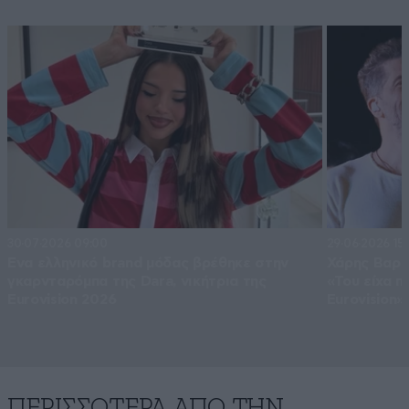
30·07·2026 09:00
29·06·2026 15:
Ένα ελληνικό brand μόδας βρέθηκε στην
Χάρης Βαρθ
γκαρνταρόμπα της Dara, νικήτρια της
«Του είχα πε
Eurovision 2026
Eurovision»
ΠΕΡΙΣΣΟΤΕΡΑ ΑΠΟ ΤΗΝ