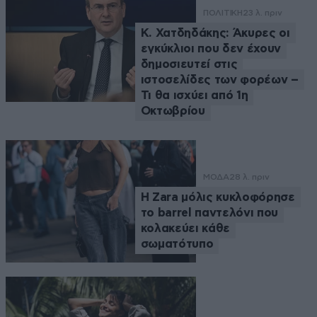
ΠΟΛΙΤΙΚΗ
23 λ. πριν
Κ. Χατδηδάκης: Άκυρες οι
εγκύκλιοι που δεν έχουν
δημοσιευτεί στις
ιστοσελίδες των φορέων –
Τι θα ισχύει από 1η
Οκτωβρίου
ΜΟΔΑ
28 λ. πριν
Η Zara μόλις κυκλοφόρησε
το barrel παντελόνι που
κολακεύει κάθε
σωματότυπο