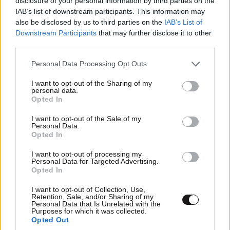
disclosure of your personal information by third parties on the
IAB’s list of downstream participants. This information may
also be disclosed by us to third parties on the
IAB’s List of
Downstream Participants
that may further disclose it to other
third parties.
Please note that this website/app uses one or more Google
Personal Data Processing Opt Outs
services and may gather and store information including but
not limited to your visit or usage behaviour. You may click to
I want to opt-out of the Sharing of my
personal data.
grant or deny consent to Google and its third-party tags to
Opted In
use your data for below specified purposes in below Google
ΣΧΌΛΙΑ ΑΝΑΓΝΩΣΤΏΝ
0
consent section.
I want to opt-out of the Sale of my
Personal Data.
Opted In
I want to opt-out of processing my
Personal Data for Targeted Advertising.
Opted In
ΠΡΟΣΘΕΣΤΕ ΤΟ ΣΧΟΛΙΟ ΣΑΣ
I want to opt-out of Collection, Use,
Retention, Sale, and/or Sharing of my
Personal Data that Is Unrelated with the
Purposes for which it was collected.
Opted Out