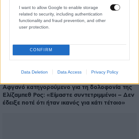
I want to allow Google to enable storage
related to security, including authentication
functionality and fraud prevention, and other
user protection.
CONFIRM
Data Deletion
Data Access
Privacy Policy
ΕΛΛΑΔΑ
3 ω. πριν
Ζευγάρι από τις ΗΠΑ που «υιοθέτησε» τον
Αφγανό κατηγορούμενο για τη δολοφονία της
Ελίζαμπεθ Ρος: «Είμαστε συντετριμμένοι – Δεν
έδειξε ποτέ ότι ήταν ικανός για κάτι τέτοιο»