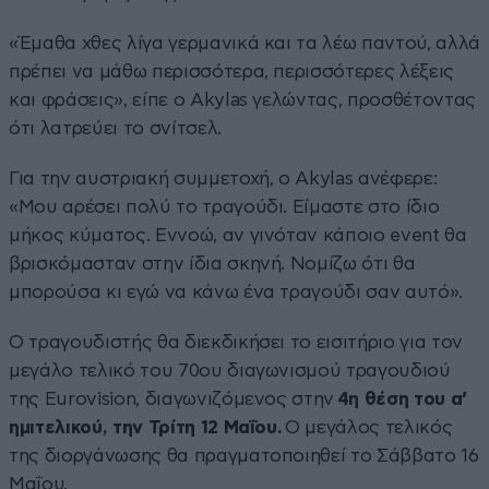
«Έμαθα χθες λίγα γερμανικά και τα λέω παντού, αλλά
πρέπει να μάθω περισσότερα, περισσότερες λέξεις
και φράσεις», είπε ο Akylas γελώντας, προσθέτοντας
ότι λατρεύει το σνίτσελ.
Για την αυστριακή συμμετοχή, ο Akylas ανέφερε:
«Μου αρέσει πολύ το τραγούδι. Είμαστε στο ίδιο
μήκος κύματος. Εννοώ, αν γινόταν κάποιο event θα
βρισκόμασταν στην ίδια σκηνή. Νομίζω ότι θα
μπορούσα κι εγώ να κάνω ένα τραγούδι σαν αυτό».
Ο τραγουδιστής θα διεκδικήσει το εισιτήριο για τον
μεγάλο τελικό του 70ου διαγωνισμού τραγουδιού
της Eurovision, διαγωνιζόμενος στην
4η θέση του α’
ημιτελικού, την Τρίτη 12 Μαΐου.
Ο μεγάλος τελικός
της διοργάνωσης θα πραγματοποιηθεί το Σάββατο 16
Μαΐου.