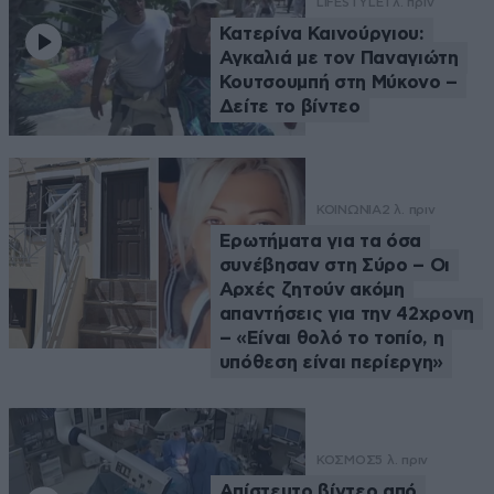
LIFESTYLE
1 λ. πριν
Κατερίνα Καινούργιου:
Αγκαλιά με τον Παναγιώτη
Κουτσουμπή στη Μύκονο –
Δείτε το βίντεο
ΚΟΙΝΩΝΙΑ
2 λ. πριν
Ερωτήματα για τα όσα
συνέβησαν στη Σύρο – Οι
Αρχές ζητούν ακόμη
απαντήσεις για την 42χρονη
– «Είναι θολό το τοπίο, η
υπόθεση είναι περίεργη»
ΚΟΣΜΟΣ
5 λ. πριν
Απίστευτο βίντεο από