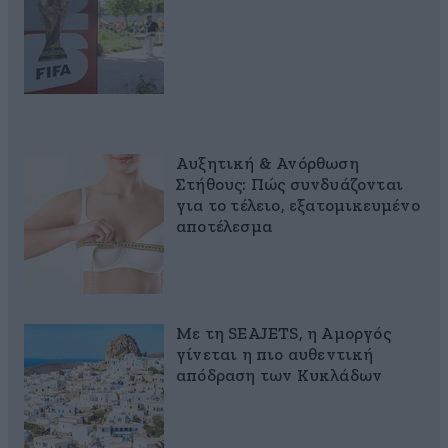
Αυξητική & Ανόρθωση
Στήθους: Πώς συνδυάζονται
για το τέλειο, εξατομικευμένο
αποτέλεσμα
Με τη SEAJETS, η Αμοργός
γίνεται η πιο αυθεντική
απόδραση των Κυκλάδων