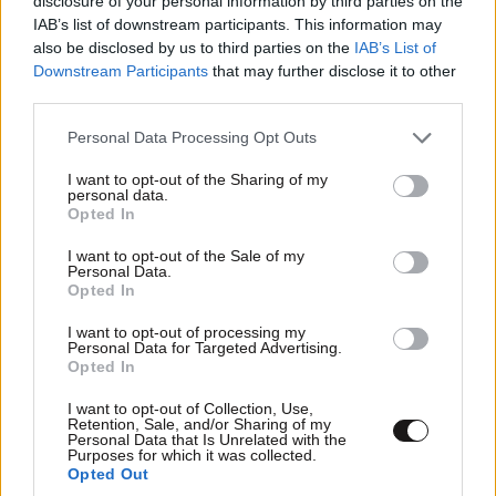
disclosure of your personal information by third parties on the
IAB’s list of downstream participants. This information may
also be disclosed by us to third parties on the
IAB’s List of
Downstream Participants
that may further disclose it to other
third parties.
Please note that this website/app uses one or more Google
Personal Data Processing Opt Outs
services and may gather and store information including but
6 ασκήσεις που σας κρατούν λειτουργικούς
not limited to your visit or usage behaviour. You may click to
I want to opt-out of the Sharing of my
personal data.
grant or deny consent to Google and its third-party tags to
μετά τα 60 – Δυνατό σώμα όχι για
Opted In
use your data for below specified purposes in below Google
γυμναστήριο, αλλά για την πραγματική ζωή
consent section.
I want to opt-out of the Sale of my
Personal Data.
Opted In
I want to opt-out of processing my
Personal Data for Targeted Advertising.
Opted In
I want to opt-out of Collection, Use,
Retention, Sale, and/or Sharing of my
Personal Data that Is Unrelated with the
Purposes for which it was collected.
Opted Out