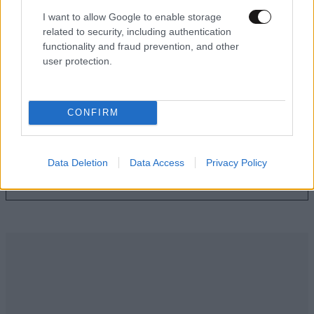
I want to allow Google to enable storage
related to security, including authentication
Πώς αυτός ο άντρας μεταμόρφωσε το σώμα
functionality and fraud prevention, and other
του με 20λεπτες προπονήσεις στο σπίτι και
user protection.
ελάχιστο εξοπλισμό
CONFIRM
Ακολουθήστε το
NEWSBEAST
στο
Google News
Data Deletion
Data Access
Privacy Policy
και μάθετε πρώτοι όλες τις ειδήσεις