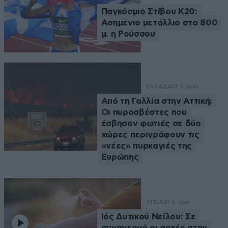
Παγκόσμιο Στίβου Κ20:
Ασημένιο μετάλλιο στα 800
μ. η Ρούσσου
ΕΛΛΑΔΑ
17 λ. πριν
Από τη Γαλλία στην Αττική:
Οι πυροσβέστες που
έσβησαν φωτιές σε δύο
χώρες περιγράφουν τις
«νέες» πυρκαγιές της
Ευρώπης
ΥΓΕΙΑ
21 λ. πριν
Ιός Δυτικού Νείλου: Σε
συναγερμό οι αρχές στην