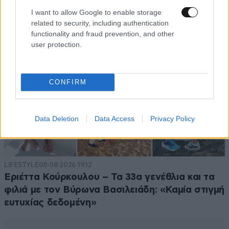
I want to allow Google to enable storage
related to security, including authentication
functionality and fraud prevention, and other
user protection.
CONFIRM
Data Deletion
Data Access
Privacy Policy
LIFESTYLE
08·08·2026 19:12
Εριέττα Κούρκουλου – Τα 33α γενέθλια και τα
φιλιά με τον Βύρωνα Βασιλειάδη: «Καμία στιγμή
ευτυχίας δεδομένη»