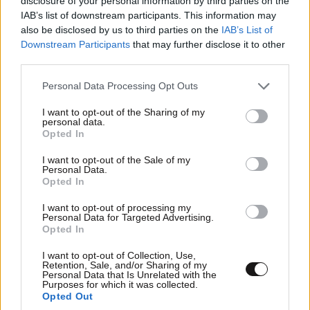
disclosure of your personal information by third parties on the
IAB’s list of downstream participants. This information may
also be disclosed by us to third parties on the
IAB’s List of
Downstream Participants
that may further disclose it to other
third parties.
Please note that this website/app uses one or more Google
Personal Data Processing Opt Outs
services and may gather and store information including but
not limited to your visit or usage behaviour. You may click to
I want to opt-out of the Sharing of my
personal data.
grant or deny consent to Google and its third-party tags to
Opted In
use your data for below specified purposes in below Google
consent section.
I want to opt-out of the Sale of my
Personal Data.
Opted In
ΣΧΌΛΙΑ ΑΝΑΓΝΩΣΤΏΝ
0
I want to opt-out of processing my
Personal Data for Targeted Advertising.
Opted In
I want to opt-out of Collection, Use,
Retention, Sale, and/or Sharing of my
Personal Data that Is Unrelated with the
Purposes for which it was collected.
Opted Out