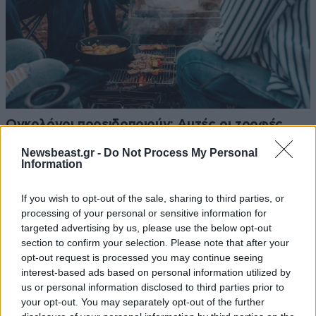
Ογκολόγοι προειδοποιούν: Αυτές οι τροφές,
περνούν απαρατήρητες, αλλά καλό είναι να τις
Newsbeast.gr -
Do Not Process My Personal
βγάλετε από την καθημερινότητά σας
Information
If you wish to opt-out of the sale, sharing to third parties, or
processing of your personal or sensitive information for
targeted advertising by us, please use the below opt-out
section to confirm your selection. Please note that after your
Ακολουθήστε το
NEWSBEAST
στο
Google News
opt-out request is processed you may continue seeing
και μάθετε πρώτοι όλες τις ειδήσεις
interest-based ads based on personal information utilized by
us or personal information disclosed to third parties prior to
your opt-out. You may separately opt-out of the further