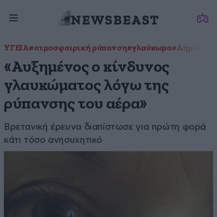
ΥΓΕΙΑ
#ατμοσφαιρική ρύπανση
#γλαύκωμα
#Δημόσια Υ
«Αυξημένος ο κίνδυνος
γλαυκώματος λόγω της
ρύπανσης του αέρα»
Βρετανική έρευνα διαπίστωσε για πρώτη φορά
κάτι τόσο ανησυχητικό