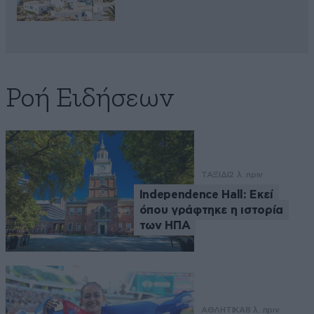
Ροή Ειδήσεων
ΤΑΞΙΔΙ
2 λ. πριν
Independence Hall: Εκεί
όπου γράφτηκε η ιστορία
των ΗΠΑ
ΑΘΛΗΤΙΚΑ
8 λ. πριν