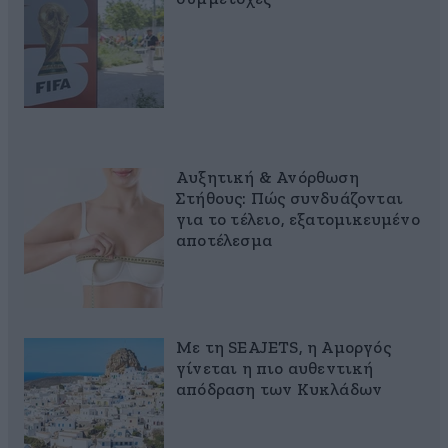
Αυξητική & Ανόρθωση
Στήθους: Πώς συνδυάζονται
για το τέλειο, εξατομικευμένο
αποτέλεσμα
Με τη SEAJETS, η Αμοργός
γίνεται η πιο αυθεντική
απόδραση των Κυκλάδων