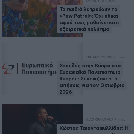
ON NET
30 λ. πριν
Τα παιδιά λατρεύουν το
«Paw Patrol»: Όχι άδικα
αφού τους μαθαίνει κάτι
εξαιρετικά πολύτιμο
ΕΚΠΑΙΔΕΥΣΗ
32 λ. πριν
Σπουδές στην Κύπρο στο
Ευρωπαϊκό Πανεπιστήμιο
Κύπρου: Συνεχίζονται οι
αιτήσεις για τον Οκτώβριο
2026
ΔΙΑΣΚΕΔΑΣΗ
32 λ. πριν
Κώστας Τριανταφυλλίδης: Η