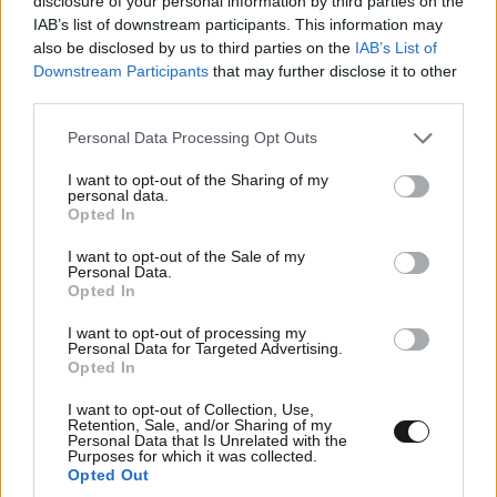
disclosure of your personal information by third parties on the
IAB’s list of downstream participants. This information may
also be disclosed by us to third parties on the
IAB’s List of
Downstream Participants
that may further disclose it to other
third parties.
Please note that this website/app uses one or more Google
Personal Data Processing Opt Outs
services and may gather and store information including but
not limited to your visit or usage behaviour. You may click to
I want to opt-out of the Sharing of my
personal data.
grant or deny consent to Google and its third-party tags to
Opted In
use your data for below specified purposes in below Google
ΕΛΛΑΔΑ
07·08·2026 11:26
consent section.
I want to opt-out of the Sale of my
Βίντεο-ντοκουμέντο από το θανατηφόρο
Personal Data.
τροχαίο στις Σέρρες: Η στιγμή που το ΙΧ μπαίνει
Opted In
στο αντίθετο ρεύμα – Ακαριαία πέθαναν γιος
I want to opt-out of processing my
και μητέρα
Personal Data for Targeted Advertising.
Opted In
I want to opt-out of Collection, Use,
Retention, Sale, and/or Sharing of my
Personal Data that Is Unrelated with the
Purposes for which it was collected.
Opted Out