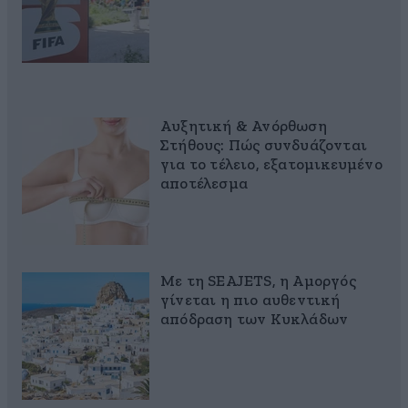
Αυξητική & Ανόρθωση
Στήθους: Πώς συνδυάζονται
για το τέλειο, εξατομικευμένο
αποτέλεσμα
Με τη SEAJETS, η Αμοργός
γίνεται η πιο αυθεντική
απόδραση των Κυκλάδων