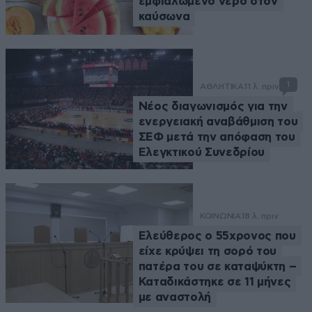
εμφιαλωμένο νερό στον
καύσωνα
1
ΑΘΛΗΤΙΚΑ
11 λ. πριν
Νέος διαγωνισμός για την
ενεργειακή αναβάθμιση του
ΣΕΦ μετά την απόφαση του
Ελεγκτικού Συνεδρίου
ΚΟΙΝΩΝΙΑ
18 λ. πριν
Ελεύθερος ο 55χρονος που
είχε κρύψει τη σορό του
πατέρα του σε καταψύκτη –
Καταδικάστηκε σε 11 μήνες
με αναστολή