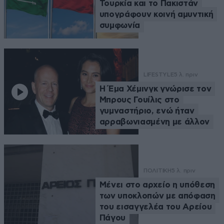
Τουρκία και το Πακιστάν
υπογράφουν κοινή αμυντική
συμφωνία
LIFESTYLE
5 λ. πριν
Η Έμα Χέμινγκ γνώρισε τον
Μπρους Γουίλις στο
γυμναστήριο, ενώ ήταν
αρραβωνιασμένη με άλλον
ΠΟΛΙΤΙΚΗ
5 λ. πριν
Μένει στο αρχείο η υπόθεση
των υποκλοπών με απόφαση
του εισαγγελέα του Αρείου
Πάγου