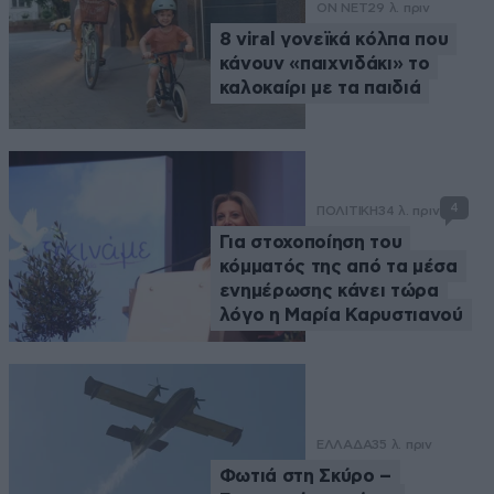
ON NET
29 λ. πριν
8 viral γονεϊκά κόλπα που
κάνουν «παιχνιδάκι» το
καλοκαίρι με τα παιδιά
4
ΠΟΛΙΤΙΚΗ
34 λ. πριν
Για στοχοποίηση του
κόμματός της από τα μέσα
ενημέρωσης κάνει τώρα
λόγο η Μαρία Καρυστιανού
ΕΛΛΑΔΑ
35 λ. πριν
Φωτιά στη Σκύρο –