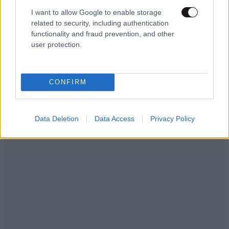
I want to allow Google to enable storage
ΕΛΛΑΔΑ
06·08·2026 00:09
related to security, including authentication
Σαν σήμερα 6 Αυγούστου: Πεθαίνει η Ρίτα
functionality and fraud prevention, and other
Σακελλαρίου, η λαϊκή ντίβα που έκανε τη ζωή
user protection.
της τραγούδι
CONFIRM
Data Deletion
Data Access
Privacy Policy