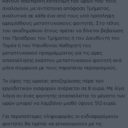
κάνουν εσωτερική κατανομή των ωρών που τους
αναλογούν, με αντίστοιχη απόφαση Τμήματος,
αναλυτικά σε κάθε ένα από τους υπό πρόσληψη
ωρομίσθιους μεταπτυχιακούς φοιτητές. Στο τέλος
του ακαδημαϊκού έτους πρέπει να δίνεται βεβαίωση
του Προέδρου του Τμήματος ή του Διευθυντή του
Τομέα ή του Υπευθύνου Καθηγητή του
μεταπτυχιακού προγράμματος για τις ώρες
απασχόλησης εκάστου μεταπτυχιακού φοιτητή ανά
μήνα σύμφωνα με τους παραπάνω περιορισμούς.
Το ύψος της ωραίας αποζημίωσης πέρα των
εργοδοτικών εισφορών ανέρχεται σε 8 ευρώ. Με λίγα
λόγια αν ένας φοιτητής απασχολείται το μέγιστο των
ωρών μπορεί να λαμβάνει μισθό ύψους 512 ευρώ.
Για περισσότερες πληροφορίες οι ενδιαφερόμενοι
φοιτητές θα πρέπει να επικοινωνούν με τις