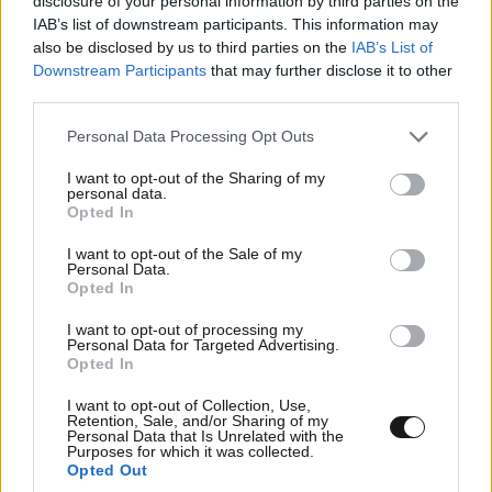
disclosure of your personal information by third parties on the
ΣΧΌΛΙΑ ΑΝΑΓΝΩΣΤΏΝ
0
IAB’s list of downstream participants. This information may
also be disclosed by us to third parties on the
IAB’s List of
Downstream Participants
that may further disclose it to other
third parties.
Please note that this website/app uses one or more Google
Personal Data Processing Opt Outs
services and may gather and store information including but
ΠΡΟΣΘΕΣΤΕ ΤΟ ΣΧΟΛΙΟ ΣΑΣ
not limited to your visit or usage behaviour. You may click to
I want to opt-out of the Sharing of my
personal data.
grant or deny consent to Google and its third-party tags to
Opted In
use your data for below specified purposes in below Google
consent section.
I want to opt-out of the Sale of my
Personal Data.
Opted In
I want to opt-out of processing my
Personal Data for Targeted Advertising.
Opted In
I want to opt-out of Collection, Use,
Retention, Sale, and/or Sharing of my
Personal Data that Is Unrelated with the
Xαρακτήρες: 0/1000
Purposes for which it was collected.
Opted Out
Διαβάστε και ακολουθήστε τους κανόνες σχολιασμού