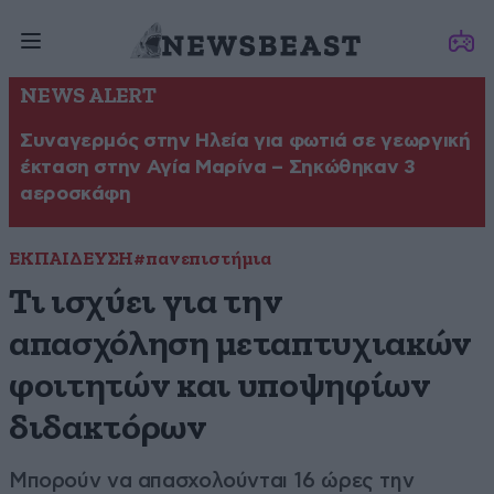
NEWS ALERT
Συναγερμός στην Ηλεία για φωτιά σε γεωργική
έκταση στην Αγία Μαρίνα – Σηκώθηκαν 3
αεροσκάφη
ΕΚΠΑΙΔΕΥΣΗ
#πανεπιστήμια
Τι ισχύει για την
απασχόληση μεταπτυχιακών
φοιτητών και υποψηφίων
διδακτόρων
Μπορούν να απασχολούνται 16 ώρες την