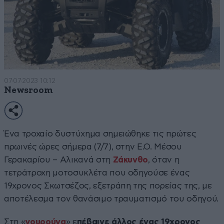
07·07·2023 10:12
Newsroom
Ένα τροχαίο δυστύχημα σημειώθηκε τις πρώτες
πρωινές ώρες σήμερα (7/7), στην Ε.Ο. Μέσου
Γερακαρίου – Αλικανά στη
Ζάκυνθο
, όταν η
τετράτροχη μοτοσυκλέτα που οδηγούσε ένας
19χρονος Σκωτσέζος, εξετράπη της πορείας της, με
αποτέλεσμα τον θανάσιμο τραυματισμό του οδηγού.
Στη «
γουρούνα
» ε
πέβαινε άλλος ένας 19χρονος