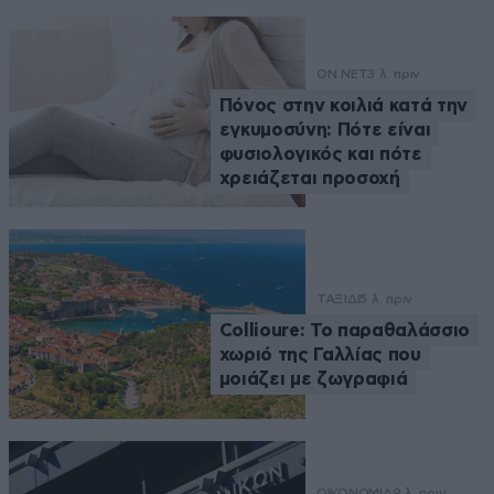
ON NET
3 λ. πριν
Πόνος στην κοιλιά κατά την
εγκυμοσύνη: Πότε είναι
φυσιολογικός και πότε
χρειάζεται προσοχή
ΤΑΞΙΔΙ
5 λ. πριν
Collioure: Το παραθαλάσσιο
χωριό της Γαλλίας που
μοιάζει με ζωγραφιά
ΟΙΚΟΝΟΜΙΑ
9 λ. πριν