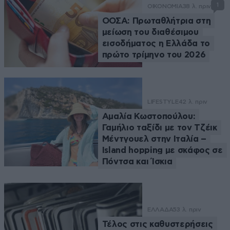
1
ΟΙΚΟΝΟΜΙΑ
38 λ. πριν
ΟΟΣΑ: Πρωταθλήτρια στη
μείωση του διαθέσιμου
εισοδήματος η Ελλάδα το
πρώτο τρίμηνο του 2026
LIFESTYLE
42 λ. πριν
Αμαλία Κωστοπούλου:
Γαμήλιο ταξίδι με τον Τζέικ
Μέντγουελ στην Ιταλία –
Island hopping με σκάφος σε
Πόντσα και Ίσκια
ΕΛΛΑΔΑ
53 λ. πριν
Τέλος στις καθυστερήσεις