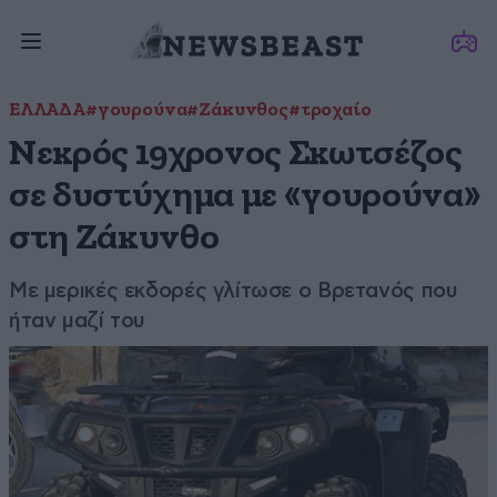
ΕΛΛΑΔΑ
#γουρούνα
#Ζάκυνθος
#τροχαίο
Νεκρός 19χρονος Σκωτσέζος
σε δυστύχημα με «γουρούνα»
στη Ζάκυνθο
Με μερικές εκδορές γλίτωσε ο Βρετανός που
ήταν μαζί του