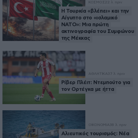
ΚΟΣΜΟΣ
22 λ. πριν
Η Τουρκία «βλέπει» και την
Αίγυπτο στο «ισλαμικό
ΝΑΤΟ»: Μια πρώτη
ακτινογραφία του Συμφώνου
της Μέκκας
ΑΘΛΗΤΙΚΑ
37 λ. πριν
Ρίβερ Πλέιτ: Ντεμπούτο για
τον Ορτέγκα με ήττα
ΟΙΚΟΝΟΜΙΑ
38 λ. πριν
Αλιευτικός τουρισμός: Νέα