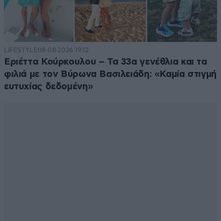
LIFESTYLE
08·08·2026 19:12
Εριέττα Κούρκουλου – Τα 33α γενέθλια και τα
φιλιά με τον Βύρωνα Βασιλειάδη: «Καμία στιγμή
ευτυχίας δεδομένη»