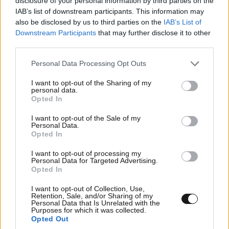
disclosure of your personal information by third parties on the
IAB’s list of downstream participants. This information may
also be disclosed by us to third parties on the
IAB’s List of
Downstream Participants
that may further disclose it to other
third parties.
Please note that this website/app uses one or more Google
Personal Data Processing Opt Outs
services and may gather and store information including but
not limited to your visit or usage behaviour. You may click to
I want to opt-out of the Sharing of my
personal data.
grant or deny consent to Google and its third-party tags to
Opted In
use your data for below specified purposes in below Google
consent section.
I want to opt-out of the Sale of my
Personal Data.
Opted In
I want to opt-out of processing my
Personal Data for Targeted Advertising.
ΚΟΣΜΟΣ
09·08·2026 07:44
Opted In
Η αυτοκρατορία του «Έντικ» και ο «μεγάλος»
I want to opt-out of Collection, Use,
που φέρεται να βρίσκεται πίσω του – Τι ορίζει ο
Retention, Sale, and/or Sharing of my
Personal Data that Is Unrelated with the
όρος Greek Mafia
Purposes for which it was collected.
Opted Out