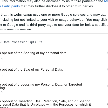
. This information may also be disclosed by us to third parties on the
IA
Participants
that may further disclose it to other third parties.
 that this website/app uses one or more Google services and may gath
including but not limited to your visit or usage behaviour. You may click 
 to Google and its third-party tags to use your data for below specifi
ogle consent section.
l Data Processing Opt Outs
o opt-out of the Sharing of my personal data.
In
o opt-out of the Sale of my Personal Data.
In
to opt-out of processing my Personal Data for Targeted
ing.
In
o opt-out of Collection, Use, Retention, Sale, and/or Sharing
ersonal Data that Is Unrelated with the Purposes for which it
lected.