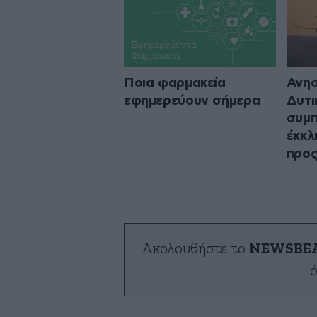
Ποια φαρμακεία
Ανησ
εφημερεύουν σήμερα
Δυτι
συμπ
έκκλ
προς
Ακολουθήστε το
NEWSBE
ό