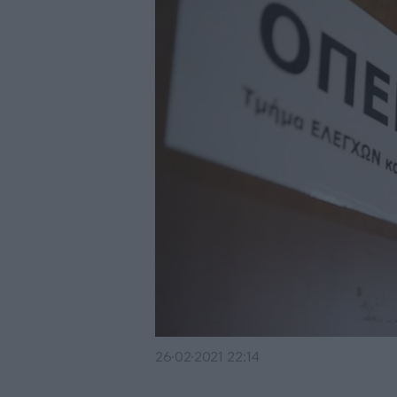
26·02·2021 22:14