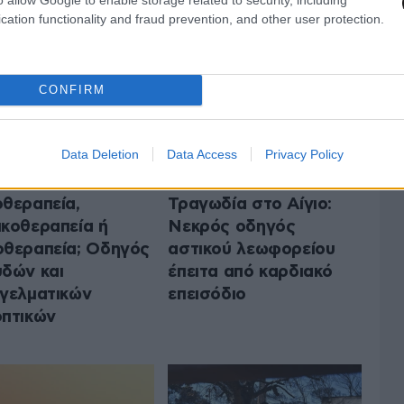
 ΤΗΝ ΕΛΛΑΔΑ
ΟΛΑ ΤΑ ΑΡΘΡΑ
cation functionality and fraud prevention, and other user protection.
CONFIRM
Data Deletion
Data Access
Privacy Policy
θεραπεία,
Τραγωδία στο Αίγιο:
κοθεραπεία ή
Νεκρός οδηγός
θεραπεία; Οδηγός
αστικού λεωφορείου
δών και
έπειτα από καρδιακό
γελματικών
επεισόδιο
πτικών