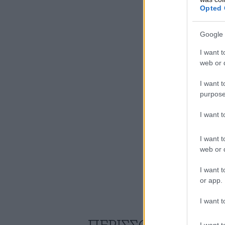
Opted 
Google 
I want t
web or d
I want t
purpose
I want 
I want t
web or d
I want t
or app.
I want t
I want t