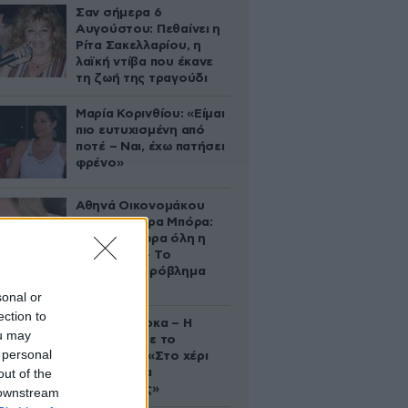
Σαν σήμερα 6
Αυγούστου: Πεθαίνει η
Ρίτα Σακελλαρίου, η
λαϊκή ντίβα που έκανε
τη ζωή της τραγούδι
Μαρία Κορινθίου: «Είμαι
πιο ευτυχισμένη από
ποτέ – Ναι, έχω πατήσει
φρένο»
Αθηνά Οικονομάκου
από τα Μπόρα Μπόρα:
«Έσκασε τώρα όλη η
κούραση» – Το
απρόοπτο πρόβλημα
υγείας
sonal or
ection to
Δανάη Μπάρκα – Η
ou may
ανάρτηση με το
 personal
σάντουιτς: «Στο χέρι
out of the
σου είναι να
αδυνατίσεις»
 downstream