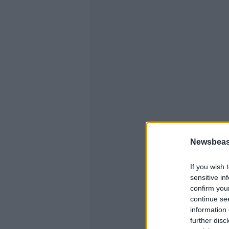
Newsbeast
If you wish 
sensitive in
confirm you
continue se
information 
further disc