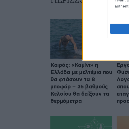
ΠΕΡΙΣΣΟΤΕΡΑ ΑΠΟ
authenti
Καιρός: «Καμίνι» η
Εργο
Ελλάδα με μελτέμια που
Φυσι
θα φτάσουν τα 8
Λογο
μποφόρ – 36 βαθμούς
σπου
Κελσίου θα δείξουν τα
επαγ
θερμόμετρα
προο