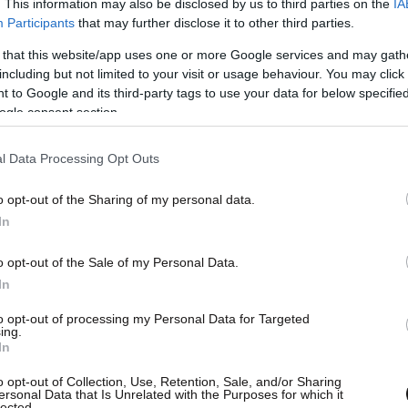
. This information may also be disclosed by us to third parties on the
IA
Participants
that may further disclose it to other third parties.
 that this website/app uses one or more Google services and may gath
including but not limited to your visit or usage behaviour. You may click 
 to Google and its third-party tags to use your data for below specifi
ειρά συσκέψεων με τον αντιπεριφερειάρχη ΠΕ
ogle consent section.
τιπεριφερειάρχη ΠΕ Ημαθίας Κώστα Καλαϊτζίδη,
Γιάννου, τον δήμαρχο Πέλλας Γρηγόρη Στάμκο
l Data Processing Opt Outs
τίνο Βοργιαζίδη. Σημειώνεται ότι στην κοινή
o opt-out of the Sharing of my personal data.
ση των ελέγχων κεντρικός είναι ο ρόλος του
In
 Πέτρου Περδικάτση και του Αστυνομικού
γκα.
o opt-out of the Sale of my Personal Data.
In
μετέχουν επίσης πρόεδροι τοπικών
to opt-out of processing my Personal Data for Targeted
ing.
ών συλλόγων, αιρετά στελέχη της τοπικής
In
νοι των ελεγκτικών μηχανισμών των δημοτικών
o opt-out of Collection, Use, Retention, Sale, and/or Sharing
ersonal Data that Is Unrelated with the Purposes for which it
lected.