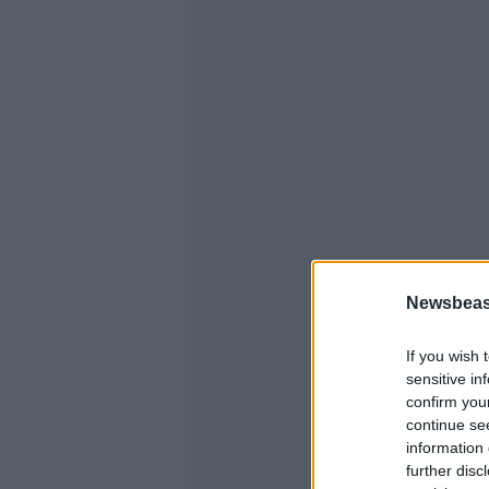
Newsbeast
If you wish 
sensitive in
confirm you
continue se
information 
further disc