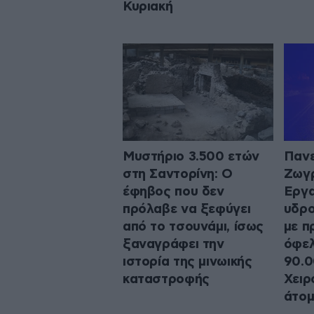
Κυριακή
Μυστήριο 3.500 ετών
Πανε
στη Σαντορίνη: Ο
Ζωγ
έφηβος που δεν
Εργα
πρόλαβε να ξεφύγει
υδρο
από το τσουνάμι, ίσως
με π
ξαναγράφει την
όφελ
ιστορία της μινωικής
90.0
καταστροφής
Χειρ
άτο