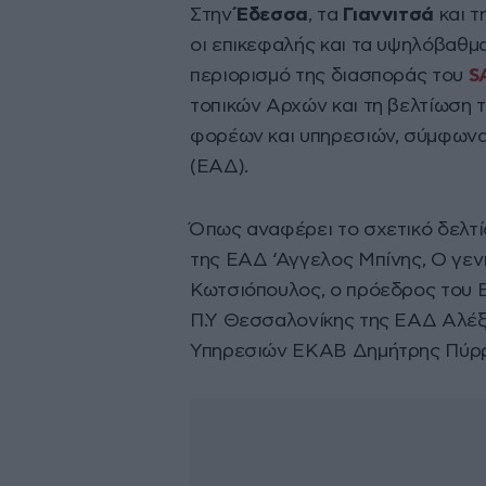
Στην
Έδεσσα
, τα
Γιαννιτσά
και τ
οι επικεφαλής και τα υψηλόβαθμ
περιορισμό της διασποράς του
S
τοπικών Αρχών και τη βελτίωση
φορέων και υπηρεσιών, σύμφωνα
(ΕΑΔ).
Όπως αναφέρει το σχετικό δελτίο
της ΕΑΔ ‘Αγγελος Μπίνης, Ο γεν
Κωτσιόπουλος, ο πρόεδρος του 
Π.Υ Θεσσαλονίκης της ΕΑΔ Αλέξα
Υπηρεσιών ΕΚΑΒ Δημήτρης Πύρ