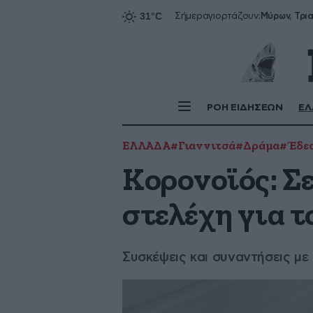
Σήμερα
γιορτάζουν:
ΡΟΗ ΕΙΔΗΣΕΩΝ
ΕΛ
ΕΛΛΑΔΑ
#Γιαννιτσά
#Δράμα
#Έδε
Κορονοϊός: Σ
στελέχη για τ
Συσκέψεις και συναντήσεις με