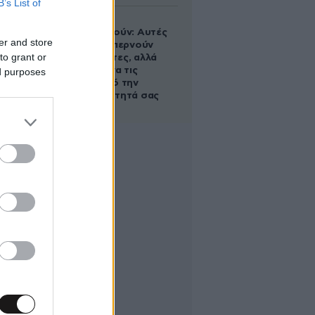
B’s List of
Ογκολόγοι
προειδοποιούν: Αυτές
er and store
οι τροφές, περνούν
to grant or
απαρατήρητες, αλλά
καλό είναι να τις
ed purposes
βγάλετε από την
καθημερινότητά σας