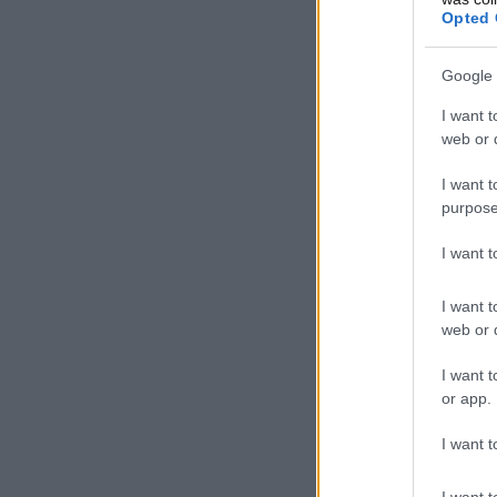
Opted 
Google 
I want t
web or d
I want t
purpose
I want 
I want t
web or d
I want t
or app.
I want t
I want t