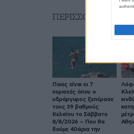
authenti
ΠΕΡΙΣΣΟΤΕΡΑ ΑΠΟ
Ποιες είναι οι 7
Λόφο
περιοχές όπου ο
Κλεί
υδράργυρος ξεπέρασε
κινδ
τους 39 βαθμούς
κατη
Κελσίου το Σάββατο
μέτρ
8/8/2026 – Που θα
Αθη
δούμε 40άρια την