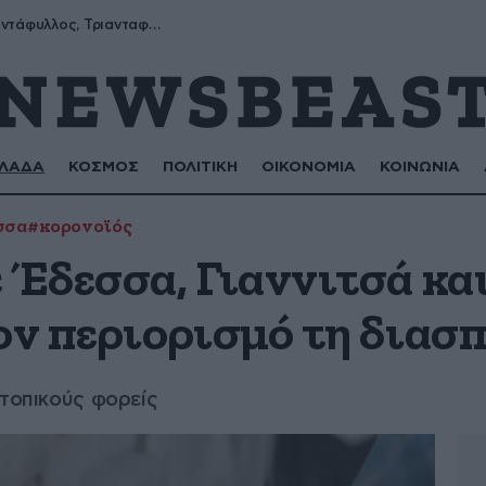
Μύρων, Τριαντάφυλλος, Τριανταφυλλιά, Φυλλιώ, Ρόζα
ΛΑΔΑ
ΚΟΣΜΟΣ
ΠΟΛΙΤΙΚΗ
ΟΙΚΟΝΟΜΙΑ
ΚΟΙΝΩΝΙΑ
σσα
#κορονοϊός
ε Έδεσσα, Γιαννιτσά κα
ον περιορισμό τη διασ
 τοπικούς φορείς