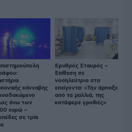
πιστημιούπολη
Ερυθρός Σταυρός –
ράφου:
Επίθεση σε
στήρια
νοσηλεύτρια στα
πονικής κάνναβης
επείγοντα: «Την άρπαξε
ροσδοκώμενο
από τα μαλλιά, της
ος άνω των
κατάφερε γροθιές»
00 ευρώ –
οπέδες σε τρία
μα