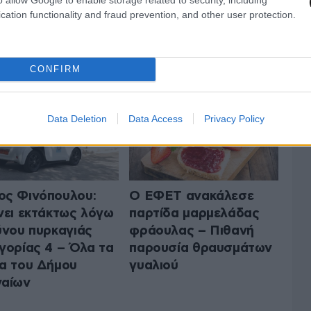
cation functionality and fraud prevention, and other user protection.
 ΤΗΝ ΕΛΛΑΔΑ
ΟΛΑ ΤΑ ΑΡΘΡΑ
CONFIRM
Data Deletion
Data Access
Privacy Policy
ς Φινόπουλου:
Ο ΕΦΕΤ ανακάλεσε
νει εκτάκτως λόγω
παρτίδα μαρμελάδας
ύνου πυρκαγιάς
φράουλας – Πιθανή
γορίας 4 – Όλα τα
παρουσία θραυσμάτων
α του Δήμου
γυαλιού
ναίων