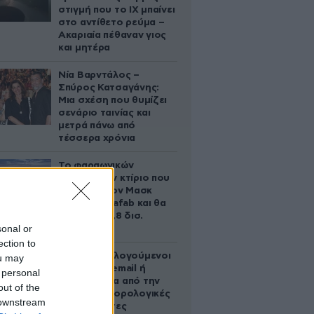
στιγμή που το ΙΧ μπαίνει
στο αντίθετο ρεύμα –
Ακαριαία πέθαναν γιος
και μητέρα
Νία Βαρντάλος –
Σπύρος Κατσαγάνης:
Μια σχέση που θυμίζει
σενάριο ταινίας και
μετρά πάνω από
τέσσερα χρόνια
Το φαραωνικών
διαστάσεων κτίριο που
χτίζει ο Έλον Μασκ
λέγεται Terafab και θα
κοστίσει 16,8 δισ.
sonal or
δολάρια
ection to
Ποιοι φορολογούμενοι
ou may
θα λάβουν email ή
 personal
τηλεφώνημα από την
out of the
ΑΑΔΕ για φορολογικές
 downstream
εκκρεμότητες