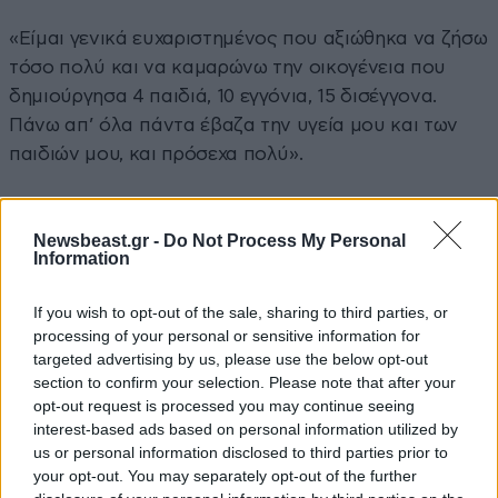
«Είμαι γενικά ευχαριστημένος που αξιώθηκα να ζήσω
τόσο πολύ και να καμαρώνω την οικογένεια που
δημιούργησα 4 παιδιά, 10 εγγόνια, 15 δισέγγονα.
Πάνω απ’ όλα πάντα έβαζα την υγεία μου και των
παιδιών μου, και πρόσεχα πολύ».
Newsbeast.gr -
Do Not Process My Personal
Information
If you wish to opt-out of the sale, sharing to third parties, or
ΠΕΡΙΣΣΟΤΕΡΑ ΑΠΟ ΤΗΝ ΕΛΛΑΔΑ
processing of your personal or sensitive information for
targeted advertising by us, please use the below opt-out
section to confirm your selection. Please note that after your
opt-out request is processed you may continue seeing
interest-based ads based on personal information utilized by
us or personal information disclosed to third parties prior to
your opt-out. You may separately opt-out of the further