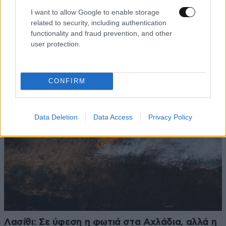
I want to allow Google to enable storage
related to security, including authentication
functionality and fraud prevention, and other
Άνδρος: Εκεί όπου η κυκλαδίτικη φύση συναντά
user protection.
την τέχνη και την παράδοση
CONFIRM
Data Deletion
Data Access
Privacy Policy
Λασίθι: Σε ύφεση η φωτιά στα Αχλάδια, αλλά η