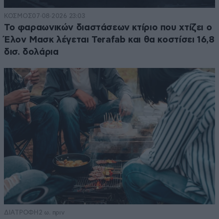
ΚΟΣΜΟΣ
07·08·2026 23:03
Το φαραωνικών διαστάσεων κτίριο που χτίζει ο
Έλον Μασκ λέγεται Terafab και θα κοστίσει 16,8
δισ. δολάρια
ΔΙΑΤΡΟΦΗ
2 ω. πριν