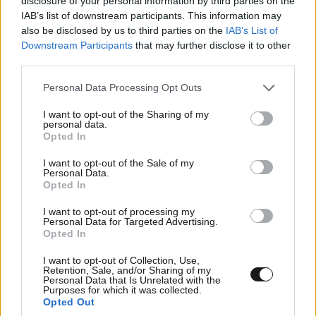
disclosure of your personal information by third parties on the
IAB’s list of downstream participants. This information may
also be disclosed by us to third parties on the
IAB’s List of
Downstream Participants
that may further disclose it to other
third parties.
Please note that this website/app uses one or more Google
Personal Data Processing Opt Outs
services and may gather and store information including but
not limited to your visit or usage behaviour. You may click to
I want to opt-out of the Sharing of my
personal data.
grant or deny consent to Google and its third-party tags to
Opted In
use your data for below specified purposes in below Google
Μαζική είσοδος Βαλκάνιων τουριστών:
consent section.
I want to opt-out of the Sale of my
Περισσότερες από 45.000 διελεύσεις
Personal Data.
Opted In
καθημερινά από το τελωνείο των Ευζώνων
I want to opt-out of processing my
Personal Data for Targeted Advertising.
Opted In
I want to opt-out of Collection, Use,
Retention, Sale, and/or Sharing of my
Personal Data that Is Unrelated with the
Purposes for which it was collected.
Opted Out