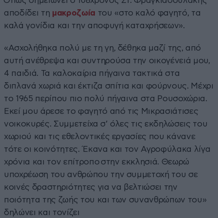
Όπως σημειώνει ο 108χρονος Στ. Φραγκιαδουλάκης
αποδίδει τη
μακροζωία
του «στο καλό φαγητό, τα
καλά γονίδια και την αποφυγή καταχρήσεων».
«Ασχολήθηκα πολύ με τη γη, δέθηκα μαζί της, από
αυτή ανέθρεψα και συντηρούσα την οικογένειά μου,
4 παιδιά. Τα καλοκαίρια πήγαινα τακτικά στα
διπλανά χωριά και έκτιζα σπίτια και φούρνους. Μέχρι
το 1965 περίπου πιο πολύ πήγαινα στα Ρουσοχώρια.
Εκεί μου άρεσε το φαγητό από τις Μικρασιάτισες
νοικοκυρές. Συμμετείχα σ’ όλες τις εκδηλώσεις του
χωριού και τις εθελοντικές εργασίες που κάνανε
τότε οι κοινότητες. Έκανα και τον Αγροφύλακα λίγα
χρόνια και τον επίτροπο στην εκκλησιά. Θεωρώ
υποχρέωση του ανθρώπου την συμμετοχή του σε
κοινές δραστηριότητες για να βελτιώσει την
ποιότητα της ζωής του και των συνανθρώπων του»
δηλώνει και τονίζει