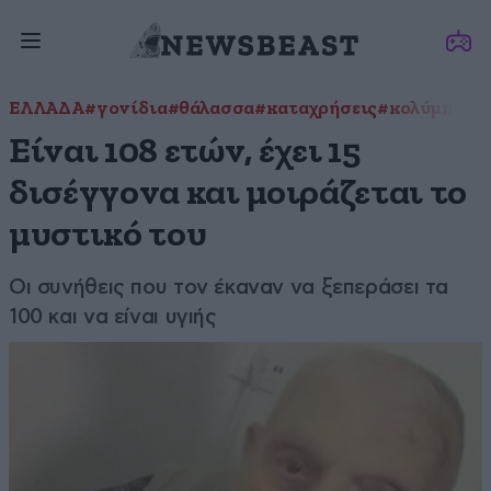
ΕΛΛΑΔΑ
#γονίδια
#θάλασσα
#καταχρήσεις
#κολύμπι
#Κ
Είναι 108 ετών, έχει 15
δισέγγονα και μοιράζεται το
μυστικό του
Οι συνήθεις που τον έκαναν να ξεπεράσει τα
100 και να είναι υγιής