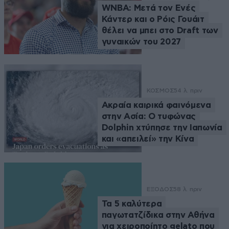
WNBA: Μετά τον Ενές
Κάντερ και ο Ρόις Γουάιτ
θέλει να μπει στο Draft των
γυναικών του 2027
ΚΟΣΜΟΣ
54 λ. πριν
Ακραία καιρικά φαινόμενα
στην Ασία: Ο τυφώνας
Dolphin χτύπησε την Ιαπωνία
και «απειλεί» την Κίνα
ΕΞΟΔΟΣ
58 λ. πριν
Τα 5 καλύτερα
παγωτατζίδικα στην Αθήνα
για χειροποίητο gelato που