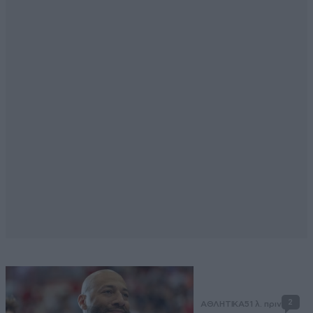
2
ΑΘΛΗΤΙΚΑ
51 λ. πριν