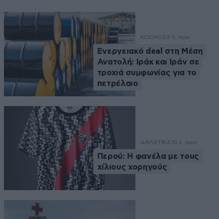
ΚΟΣΜΟΣ
9 λ. πριν
Ενεργειακό deal στη Μέση
Ανατολή: Ιράκ και Ιράν σε
τροχιά συμφωνίας για το
πετρέλαιο
ΑΘΛΗΤΙΚΑ
10 λ. πριν
Περού: Η φανέλα με τους
χίλιους χορηγούς