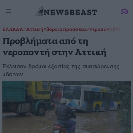
ΕΛΛΑΔΑ
#Αττική
#βόρεια προάστια
#νεροποντή
#πυροσ
Προβλήματα από τη
νεροποντή στην Αττική
Έκλεισαν δρόμοι εξαιτίας της συσσώρευσης
υδάτων