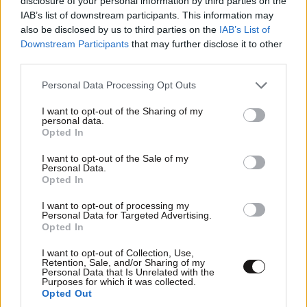
disclosure of your personal information by third parties on the
IAB’s list of downstream participants. This information may
also be disclosed by us to third parties on the
IAB’s List of
Downstream Participants
that may further disclose it to other
third parties.
Please note that this website/app uses one or more Google
Personal Data Processing Opt Outs
services and may gather and store information including but
not limited to your visit or usage behaviour. You may click to
I want to opt-out of the Sharing of my
personal data.
grant or deny consent to Google and its third-party tags to
Opted In
use your data for below specified purposes in below Google
consent section.
I want to opt-out of the Sale of my
Personal Data.
Opted In
I want to opt-out of processing my
Personal Data for Targeted Advertising.
Opted In
ΔΙΑΤΡΟΦΗ
08·08·2026 08:30
Ογκολόγοι προειδοποιούν: Αυτές οι τροφές,
I want to opt-out of Collection, Use,
Retention, Sale, and/or Sharing of my
περνούν απαρατήρητες, αλλά καλό είναι να τις
Personal Data that Is Unrelated with the
βγάλετε από την καθημερινότητά σας
Purposes for which it was collected.
Opted Out