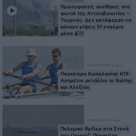
Πρωτοφανείς συνθήκες στη
φωτιά της Αττικοβοιωτίας –
Τουρνάς: Δεν κατάφεραν να
κάνουν ρίψεις 51 εναέρια
μέσα
ΑΘΛΗΤΙΚΑ
35 λ. πριν
Παγκόσμιο Κωπηλασίας Κ19:
Ασημένιο μετάλλιο οι Χιώτης
και Αλεξίου
ΚΟΣΜΟΣ
40 λ. πριν
Πολεμικό θρίλερ στα Στενά
του Ορμούζ: Πύραυλος