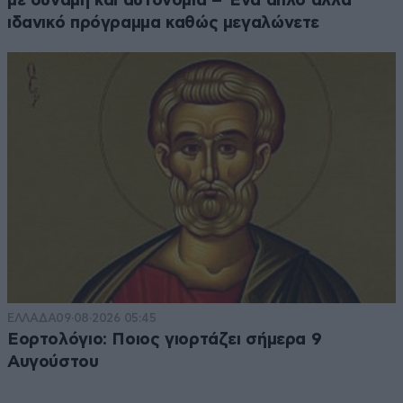
με δύναμη και αυτονομία – Ένα απλό αλλά
ιδανικό πρόγραμμα καθώς μεγαλώνετε
ΕΛΛΑΔΑ
09·08·2026 05:45
Εορτολόγιο: Ποιος γιορτάζει σήμερα 9
Αυγούστου