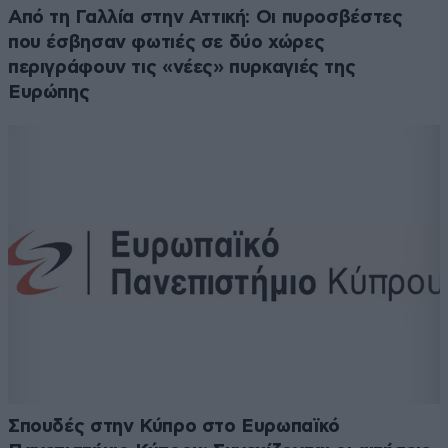
Από τη Γαλλία στην Αττική: Οι πυροσβέστες
που έσβησαν φωτιές σε δύο χώρες
περιγράφουν τις «νέες» πυρκαγιές της
Ευρώπης
Σπουδές στην Κύπρο στο Ευρωπαϊκό