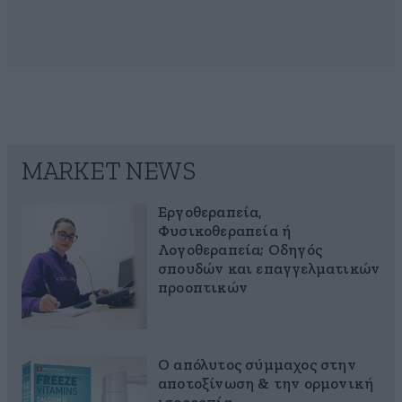
MARKET NEWS
Εργοθεραπεία,
Φυσικοθεραπεία ή
Λογοθεραπεία; Οδηγός
σπουδών και επαγγελματικών
προοπτικών
Ο απόλυτος σύμμαχος στην
αποτοξίνωση & την ορμονική