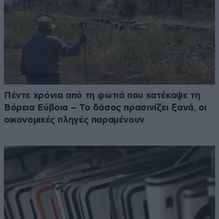
Πέντε χρόνια από τη φωτιά που κατέκαψε τη
Βόρεια Εύβοια – Το δάσος πρασινίζει ξανά, οι
οικονομικές πληγές παραμένουν