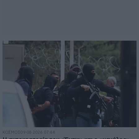
ΚΟΣΜΟΣ
09·08·2026 07:44