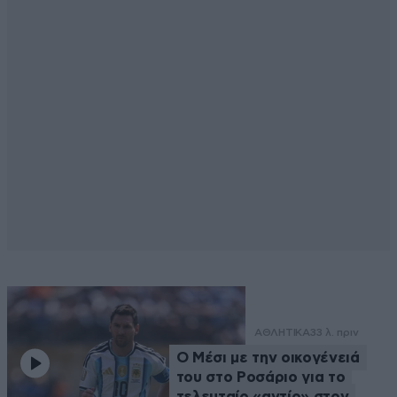
ΑΘΛΗΤΙΚΑ
33 λ. πριν
Ο Μέσι με την οικογένειά
του στο Ροσάριο για το
τελευταίο «αντίο» στον