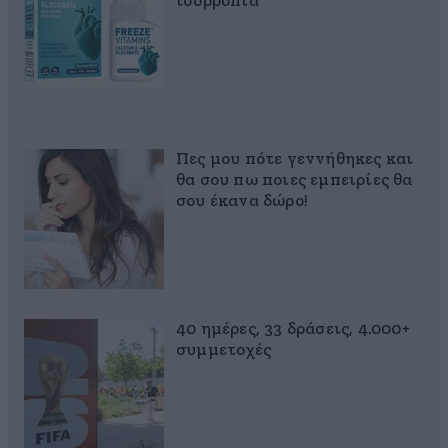
ισορροπία
Πες μου πότε γεννήθηκες και
θα σου πω ποιες εμπειρίες θα
σου έκανα δώρο!
40 ημέρες, 33 δράσεις, 4.000+
συμμετοχές