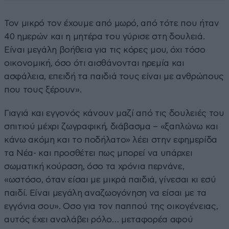
Τον μικρό τον έχουμε από μωρό, από τότε που ήταν
40 ημερών και η μητέρα του γύρισε στη δουλειά.
Είναι μεγάλη βοήθεια για τις κόρες μου, όχι τόσο
οικονομική, όσο ότι αισθάνονται ηρεμία και
ασφάλεια, επειδή τα παιδιά τους είναι με ανθρώπους
που τους ξέρουν».
Γιαγιά και εγγονός κάνουν μαζί από τις δουλειές του
σπιτιού μέχρι ζωγραφική, διάβασμα – «ξαπλώνω και
κάνω ακόμη και το ποδήλατο» λέει στην εφημερίδα
τα Νέα- και προσθέτει πως μπορεί να υπάρχει
σωματική κούραση, όσο τα χρόνια περνάνε,
«ωστόσο, όταν είσαι με μικρά παιδιά, γίνεσαι κι εσύ
παιδί. Είναι μεγάλη αναζωογόνηση να είσαι με τα
εγγόνια σου». Οσο για τον παππού της οικογένειας,
αυτός έχει αναλάβει ρόλο… μεταφορέα αφού