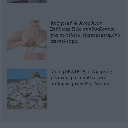
Αυξητική & Ανόρθωση
Στήθους: Πώς συνδυάζονται
για το τέλειο, εξατομικευμένο
αποτέλεσμα
Με τη SEAJETS, η Αμοργός
γίνεται η πιο αυθεντική
απόδραση των Κυκλάδων