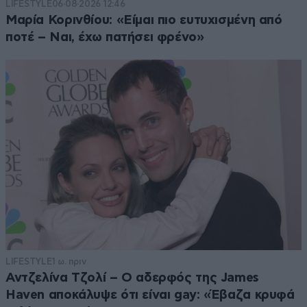
LIFESTYLE
06·08·2026 12:46
Μαρία Κορινθίου: «Είμαι πιο ευτυχισμένη από
ποτέ – Ναι, έχω πατήσει φρένο»
LIFESTYLE
1 ω. πριν
Αντζελίνα Τζολί – Ο αδερφός της James
Haven αποκάλυψε ότι είναι gay: «Έβαζα κρυφά