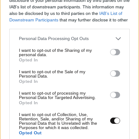
disclosure of your personal information by third parties on the
TRENDING
IAB’s list of downstream participants. This information may
also be disclosed by us to third parties on the
IAB’s List of
Downstream Participants
that may further disclose it to other
third parties.
Please note that this website/app uses one or more Google
Personal Data Processing Opt Outs
services and may gather and store information including but
not limited to your visit or usage behaviour. You may click to
I want to opt-out of the Sharing of my
personal data.
grant or deny consent to Google and its third-party tags to
Opted In
use your data for below specified purposes in below Google
consent section.
I want to opt-out of the Sale of my
Personal Data.
Opted In
I want to opt-out of processing my
Personal Data for Targeted Advertising.
Opted In
ΕΛΛΑΔΑ
06·08·2026 00:09
I want to opt-out of Collection, Use,
Σαν σήμερα 6 Αυγούστου: Πεθαίνει η Ρίτα
Retention, Sale, and/or Sharing of my
Personal Data that Is Unrelated with the
Σακελλαρίου, η λαϊκή ντίβα που έκανε τη ζωή
Purposes for which it was collected.
της τραγούδι
Opted Out