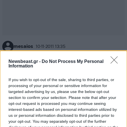
mesaios
10·11·2011 13:35
Θεωρώ ότι το κράτος,η κυβέρνηση πρέπει πια να
Newsbeast.gr -
Do Not Process My Personal
οργανώσουν συσίτια σε μεγάλους χώρους δουλειάς
Information
του δημόσιου και του ιδιωτικού τομέα, σε
Δήμους,σχολεία, ΚΑΠΗ, μεγάλες πλατείες.Η
If you wish to opt-out of the sale, sharing to third parties, or
processing of your personal or sensitive information for
πλειονότητα των μισθών δεν φτάνει πια ούτε για τα
targeted advertising by us, please use the below opt-out
απαραίτητα.
section to confirm your selection. Please note that after your
opt-out request is processed you may continue seeing
Απαντήστε
2
0
interest-based ads based on personal information utilized by
us or personal information disclosed to third parties prior to
your opt-out. You may separately opt-out of the further