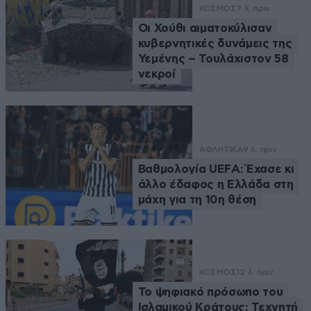
ΚΟΣΜΟΣ
7 λ. πριν
Οι Χούθι αιματοκύλισαν
κυβερνητικές δυνάμεις της
Υεμένης – Τουλάχιστον 58
νεκροί
ΑΘΛΗΤΙΚΑ
9 λ. πριν
Βαθμολογία UEFA: Έχασε κι
άλλο έδαφος η Ελλάδα στη
μάχη για τη 10η θέση
ΚΟΣΜΟΣ
12 λ. πριν
Το ψηφιακό πρόσωπο του
Ισλαμικού Κράτους: Τεχνητή