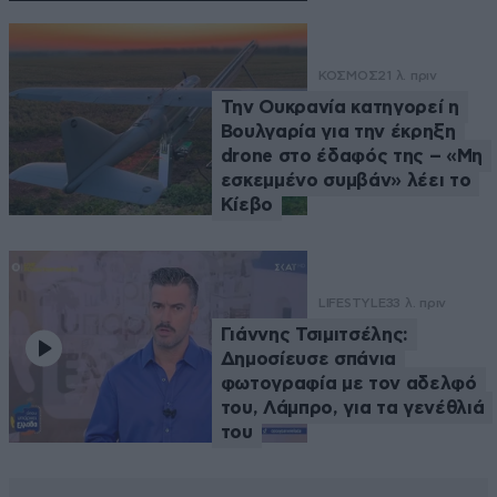
ΚΟΣΜΟΣ
21 λ. πριν
Την Ουκρανία κατηγορεί η
Βουλγαρία για την έκρηξη
drone στο έδαφός της – «Μη
εσκεμμένο συμβάν» λέει το
Κίεβο
LIFESTYLE
33 λ. πριν
Γιάννης Τσιμιτσέλης:
Δημοσίευσε σπάνια
φωτογραφία με τον αδελφό
του, Λάμπρο, για τα γενέθλιά
του