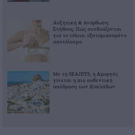
Αυξητική & Ανόρθωση
Στήθους: Πώς συνδυάζονται
για το τέλειο, εξατομικευμένο
αποτέλεσμα
Με τη SEAJETS, η Αμοργός
γίνεται η πιο αυθεντική
απόδραση των Κυκλάδων