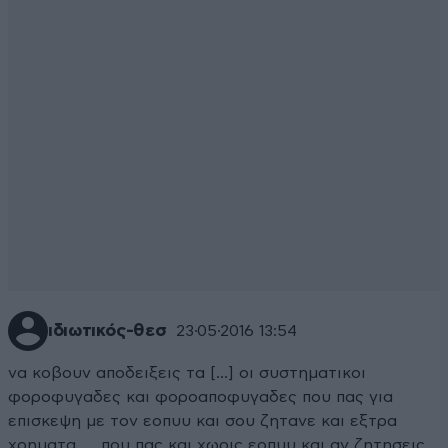
ιδιωτικός-θεσ
23·05·2016 13:54
να κοβουν αποδειξεις τα [...] οι συστηματικοι
φοροφυγαδες και φοροαποφυγαδες που πας για
επισκεψη με τον εοπυυ και σου ζητανε και εξτρα
χρηματα .....που πας και χωρις εοπυυ και αν ζητησεις