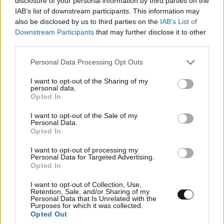
disclosure of your personal information by third parties on the
αποφασίζεις αν θα πας! Τι είδους ερωτήσεις να
IAB’s list of downstream participants. This information may
κάνουμε για να να επικυρώνουμε τα Πτυχία;
also be disclosed by us to third parties on the
IAB’s List of
Φοροδιαφυγή; Που είναι η Κρατική οργάνωση;
Downstream Participants
that may further disclose it to other
μήπως σιωπηλά το Κράτος έχει συναινέσει στα
third parties.
επιπλέον μαύρα για να δικαιολογήσει το νόμιμο
Please note that this website/app uses one or more Google
10ευρω; Τέλος η πρόταση για μετανάστευση
Personal Data Processing Opt Outs
services and may gather and store information including but
νομίζεις είναι κατάρα ή ευχή;
not limited to your visit or usage behaviour. You may click to
I want to opt-out of the Sharing of my
personal data.
grant or deny consent to Google and its third-party tags to
Απαντήστε
0
0
Opted In
use your data for below specified purposes in below Google
consent section.
I want to opt-out of the Sale of my
Personal Data.
Opted In
TRENDING
I want to opt-out of processing my
Personal Data for Targeted Advertising.
Opted In
I want to opt-out of Collection, Use,
Retention, Sale, and/or Sharing of my
Personal Data that Is Unrelated with the
Purposes for which it was collected.
Opted Out