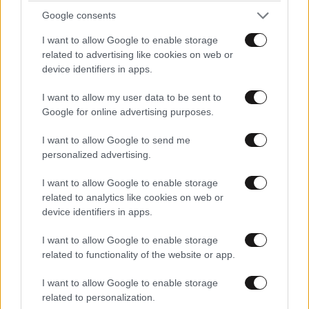
Google consents
I want to allow Google to enable storage
related to advertising like cookies on web or
device identifiers in apps.
I want to allow my user data to be sent to
Google for online advertising purposes.
LIFESTYLE
08·08·2026 19:12
Εριέττα Κούρκουλου – Τα 33α γενέθλια και τα
I want to allow Google to send me
φιλιά με τον Βύρωνα Βασιλειάδη: «Καμία στιγμή
personalized advertising.
ευτυχίας δεδομένη»
I want to allow Google to enable storage
related to analytics like cookies on web or
device identifiers in apps.
I want to allow Google to enable storage
related to functionality of the website or app.
I want to allow Google to enable storage
related to personalization.