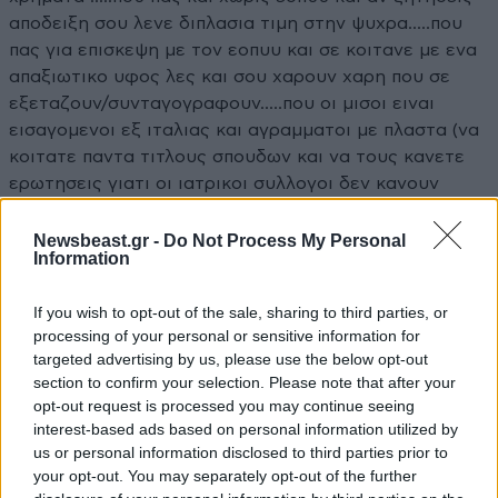
αποδειξη σου λενε διπλασια τιμη στην ψυχρα.....που
πας για επισκεψη με τον εοπυυ και σε κοιτανε με ενα
απαξιωτικο υφος λες και σου χαρουν χαρη που σε
εξεταζουν/συνταγογραφουν.....που οι μισοι ειναι
εισαγομενοι εξ ιταλιας και αγραμματοι με πλαστα (να
κοιτατε παντα τιτλους σπουδων και να τους κανετε
ερωτησεις γιατι οι ιατρικοι συλλογοι δεν κανουν
δυστυχως τετοιους ελεγχους για πλαστα πτυχια
ιατρικης και ειδικοτητων δη σε οσα ειναι απο ιταλιες,
Newsbeast.gr -
Do Not Process My Personal
Information
ρουμανιες κλπ) και αν δεν αρεσει στους γιατρους του
εοπυυ η ελλαδα, δρομο για το εξωτερικο...μεταναστες
If you wish to opt-out of the sale, sharing to third parties, or
και στο καλο.....ουστ!
processing of your personal or sensitive information for
targeted advertising by us, please use the below opt-out
Απαντήστε
0
0
section to confirm your selection. Please note that after your
opt-out request is processed you may continue seeing
Αυθάδης
24·05·2016 07:42
interest-based ads based on personal information utilized by
us or personal information disclosed to third parties prior to
Αποδείξεις με διπλάσια τιμή; Πρώτα ρωτάς, μετά
your opt-out. You may separately opt-out of the further