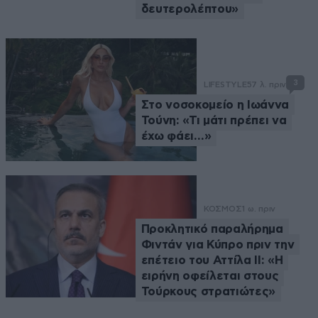
δευτερολέπτου»
3
LIFESTYLE
57 λ. πριν
Στο νοσοκομείο η Ιωάννα
Τούνη: «Τι μάτι πρέπει να
έχω φάει…»
ΚΟΣΜΟΣ
1 ω. πριν
Προκλητικό παραλήρημα
Φιντάν για Κύπρο πριν την
επέτειο του Αττίλα ΙΙ: «Η
ειρήνη οφείλεται στους
Τούρκους στρατιώτες»