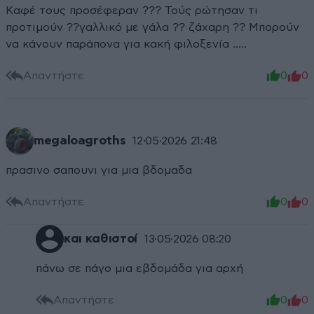
Καφέ τους προσέφεραν ??? Τούς ρώτησαν τι
προτιμούν ??γαλλικό με γάλα ?? ζάχαρη ?? Μπορούν
να κάνουν παράπονα για κακή φιλοξενία …..
Απαντήστε
0
0
megaloagroths
12·05·2026 21:48
πρασινο σαπουνι για μια βδομαδα
Απαντήστε
0
0
και καθιστοί
13·05·2026 08:20
πάνω σε πάγο μια εβδομάδα για αρχή
Απαντήστε
0
0