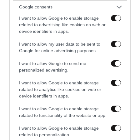
Google consents
I want to allow Google to enable storage
Xαρακτήρες: 0/1000
related to advertising like cookies on web or
Διαβάστε και ακολουθήστε τους κανόνες σχολιασμού
device identifiers in apps.
I want to allow my user data to be sent to
ΠΡΟΣΘΗΚΗ
Google for online advertising purposes.
I want to allow Google to send me
personalized advertising.
Μια χαρά!
13·05·2026 07:16
I want to allow Google to enable storage
related to analytics like cookies on web or
Με Μητσοτάκη και αυτό!
device identifiers in apps.
Απαντήστε
0
0
I want to allow Google to enable storage
related to functionality of the website or app.
και οι καταλήψεις
13·05·2026 08:19
I want to allow Google to enable storage
related to personalization.
με τσίπρα κι αυτές