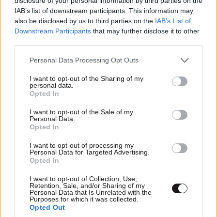
disclosure of your personal information by third parties on the
IAB’s list of downstream participants. This information may
also be disclosed by us to third parties on the
IAB’s List of
Downstream Participants
that may further disclose it to other
third parties.
ΣΧΌΛΙΑ ΑΝΑΓΝΩΣΤΏΝ
8
Please note that this website/app uses one or more Google
Personal Data Processing Opt Outs
services and may gather and store information including but
not limited to your visit or usage behaviour. You may click to
I want to opt-out of the Sharing of my
personal data.
grant or deny consent to Google and its third-party tags to
Opted In
use your data for below specified purposes in below Google
consent section.
I want to opt-out of the Sale of my
Personal Data.
Opted In
ΠΡΟΣΘΕΣΤΕ ΤΟ ΣΧΟΛΙΟ ΣΑΣ
I want to opt-out of processing my
Personal Data for Targeted Advertising.
Opted In
I want to opt-out of Collection, Use,
Retention, Sale, and/or Sharing of my
Personal Data that Is Unrelated with the
Purposes for which it was collected.
Opted Out