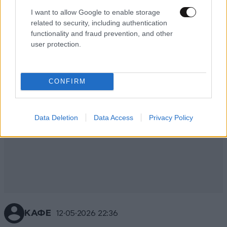
I want to allow Google to enable storage
Απαντήστε
1
0
related to security, including authentication
functionality and fraud prevention, and other
user protection.
CONFIRM
Data Deletion
Data Access
Privacy Policy
ΚΑΦΕ
12·05·2026 22:36